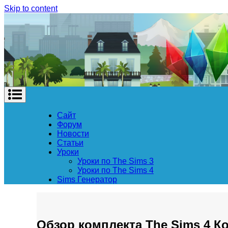
Skip to content
Сайт
Форум
Новости
Статьи
Уроки
Уроки по The Sims 3
Уроки по The Sims 4
Sims Генератор
Обзор комплекта The Sims 4 К