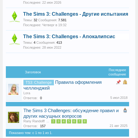
22 июн 2026
The Sims 3: Challenges - Другие испытания
Темы:
32
Сообщения:
7.581
Четверг в 19:32
The Sims 3: Challenges - Апокалипсис
Темы:
4
Сообщения:
413
28 июн 2022
Последнее
Заголовок
сообщение
Правила оформления
TS3: Challenge
челленджей
Lora
5 июл 2018
Ответов:
0
The Sims 3 Challenges: обсуждение правил и
других насущных вопросов
Rany Randolff
...
2
3
4
5
6
7
8
21 авг 2025
Ответов:
157
Показано тем: с 1 по 1 из 1.