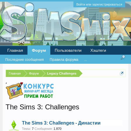
Войти или зарегистрироваться
Главная
Форум
Пользователи
Хэштеги
Последние сообщения
Правила форума
...
Главная
Форум
Legacy Challenges
The Sims 3: Challenges
The Sims 3: Challenges - Династии
Темы:
7
Сообщения:
1.870