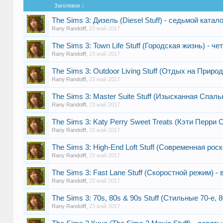
Заголовок ↓
The Sims 3: Дизель (Diesel Stuff) - седьмой катало
Rany Randolff
,
23 май 2017
The Sims 3: Town Life Stuff (Городская жизнь) - ч
Rany Randolff
,
23 май 2017
The Sims 3: Outdoor Living Stuff (Отдых на Природ
Rany Randolff
,
23 май 2017
The Sims 3: Master Suite Stuff (Изысканная Cпаль
Rany Randolff
,
23 май 2017
The Sims 3: Katy Perry Sweet Treats (Кэти Перри
Rany Randolff
,
23 май 2017
The Sims 3: High-End Loft Stuff (Современная рос
Rany Randolff
,
23 май 2017
The Sims 3: Fast Lane Stuff (Скоростной режим) - 
Rany Randolff
,
23 май 2017
The Sims 3: 70s, 80s & 90s Stuff (Стильные 70-е, 8
Rany Randolff
,
23 май 2017