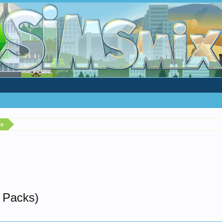
ре
 Packs)