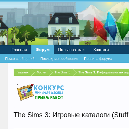
Главная
Форум
Пользователи
Хэштеги
Поиск сообщений
Последние сообщения
Правила форума
Главная
Форум
The Sims 3
The Sims 3: Информация по иг
The Sims 3: Игровые каталоги (Stuff