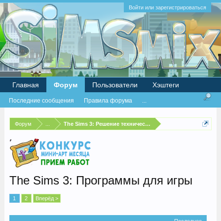
Войти или зарегистрироваться
Главная
Форум
Пользователи
Хэштеги
Последние сообщения
Правила форума
...
Форум
...
The Sims 3: Решение технических проблем
The Sims 3: Программы для игры
1
2
Вперёд >
Последнее