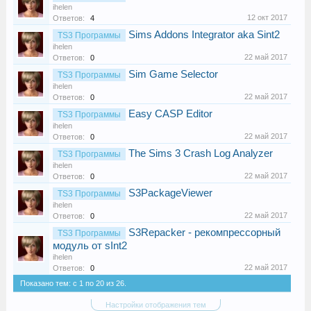
ihelen
12 окт 2017
Ответов:
4
Sims Addons Integrator aka Sint2
TS3 Программы
ihelen
22 май 2017
Ответов:
0
Sim Game Selector
TS3 Программы
ihelen
22 май 2017
Ответов:
0
Easy CASP Editor
TS3 Программы
ihelen
22 май 2017
Ответов:
0
The Sims 3 Crash Log Analyzer
TS3 Программы
ihelen
22 май 2017
Ответов:
0
S3PackageViewer
TS3 Программы
ihelen
22 май 2017
Ответов:
0
S3Repacker - рекомпрессорный
TS3 Программы
модуль от sInt2
ihelen
22 май 2017
Ответов:
0
Показано тем: с 1 по 20 из 26.
Настройки отображения тем