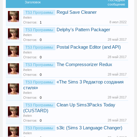
Заголовок
сообщение
Regul Save Cleaner
TS3 Программы
ihelen
8 июл 2022
Ответов:
1
Delphy's Pattern Packager
TS3 Программы
ihelen
28 май 2017
Ответов:
0
Postal Package Editor (and API)
TS3 Программы
ihelen
28 май 2017
Ответов:
0
The Compressorizer Redux
TS3 Программы
ihelen
28 май 2017
Ответов:
0
«The Sims 3 Редактор создания
TS3 Программы
стиля»
ihelen
28 май 2017
Ответов:
0
Clean Up Sims3Packs Today
TS3 Программы
(CUSTARD)
ihelen
28 май 2017
Ответов:
0
s3lc (Sims 3 Language Changer)
TS3 Программы
ihelen