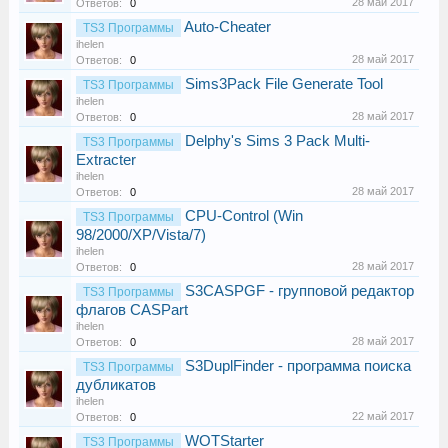
28 май 2017
Ответов:
0
Auto-Cheater
TS3 Программы
ihelen
28 май 2017
Ответов:
0
Sims3Pack File Generate Tool
TS3 Программы
ihelen
28 май 2017
Ответов:
0
Delphy's Sims 3 Pack Multi-
TS3 Программы
Extracter
ihelen
28 май 2017
Ответов:
0
CPU-Control (Win
TS3 Программы
98/2000/XP/Vista/7)
ihelen
28 май 2017
Ответов:
0
S3CASPGF - групповой редактор
TS3 Программы
флагов CASPart
ihelen
28 май 2017
Ответов:
0
S3DuplFinder - программа поиска
TS3 Программы
дубликатов
ihelen
22 май 2017
Ответов:
0
WOTStarter
TS3 Программы