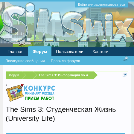
Войти или зарегистрироваться
Главная
Форум
Пользователи
Хэштеги
Последние сообщения
Правила форума
...
Форум
...
The Sims 3: Информация по игре
The Sims 3: Студенческая Жизнь
(University Life)