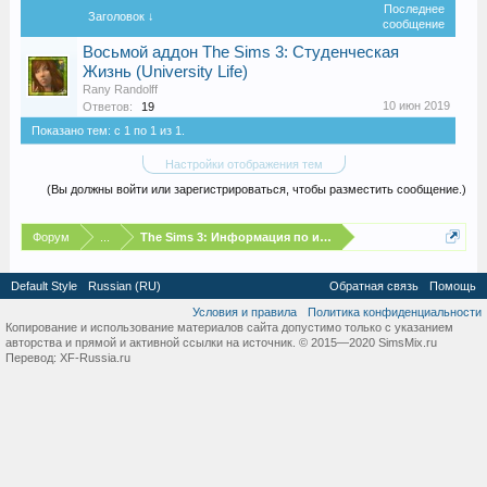
Последнее
Заголовок ↓
сообщение
Восьмой аддон The Sims 3: Студенческая
Жизнь (University Life)
Rany Randolff
10 июн 2019
Ответов:
19
Показано тем: с 1 по 1 из 1.
Настройки отображения тем
(Вы должны войти или зарегистрироваться, чтобы разместить сообщение.)
Форум
...
The Sims 3: Информация по игре
Default Style
Russian (RU)
Обратная связь
Помощь
Условия и правила
Политика конфиденциальности
Копирование и использование материалов сайта допустимо только с указанием
авторства и прямой и активной ссылки на источник. © 2015—2020 SimsMix.ru
Перевод:
XF-Russia.ru