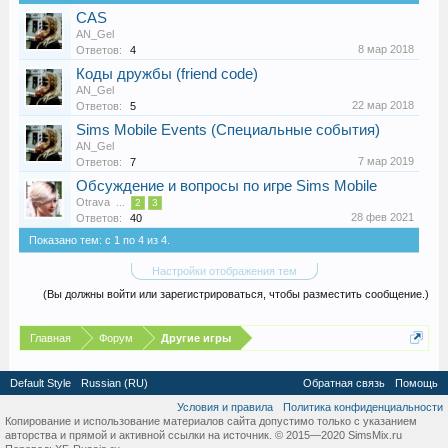
CAS
AN_Gel
8 мар 2018
Ответов:
4
Коды дружбы (friend code)
AN_Gel
22 мар 2018
Ответов:
5
Sims Mobile Events (Специальные события)
AN_Gel
7 мар 2019
Ответов:
7
Обсуждение и вопросы по игре Sims Mobile
Otrava
...
2
3
28 фев 2021
Ответов:
40
Показано тем: с 1 по 4 из 4.
Настройки отображения тем
(Вы должны войти или зарегистрироваться, чтобы разместить сообщение.)
Главная
Форум
Другие игры
Default Style
Russian (RU)
Обратная связь
Помощь
Условия и правила
Политика конфиденциальности
Копирование и использование материалов сайта допустимо только с указанием
авторства и прямой и активной ссылки на источник. © 2015—2020 SimsMix.ru