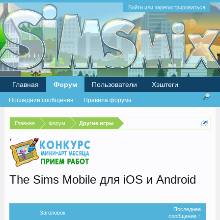
Войти или зарегистрироваться
Главная
Форум
Пользователи
Хэштеги
Последние сообщения
Правила форума
...
Главная
Форум
Другие игры
The Sims Mobile для iOS и Android
Последнее
Заголовок
сообщение ↑