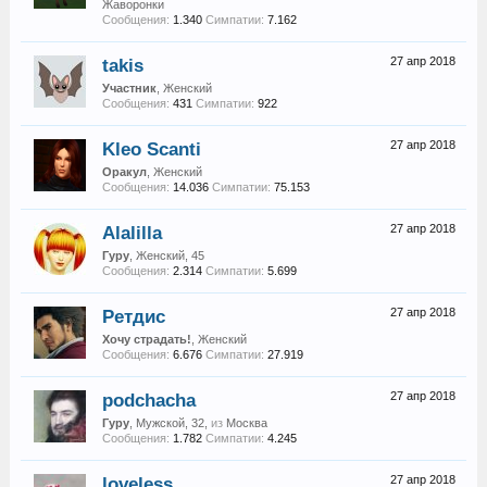
Жаворонки
Сообщения:
1.340
Симпатии:
7.162
takis
27 апр 2018
Участник
, Женский
Сообщения:
431
Симпатии:
922
Kleo Scanti
27 апр 2018
Оракул
, Женский
Сообщения:
14.036
Симпатии:
75.153
Alalilla
27 апр 2018
Гуру
, Женский, 45
Сообщения:
2.314
Симпатии:
5.699
Ретдис
27 апр 2018
Хочу страдать!
, Женский
Сообщения:
6.676
Симпатии:
27.919
podchacha
27 апр 2018
Гуру
, Мужской, 32,
из
Москва
Сообщения:
1.782
Симпатии:
4.245
loveless
27 апр 2018