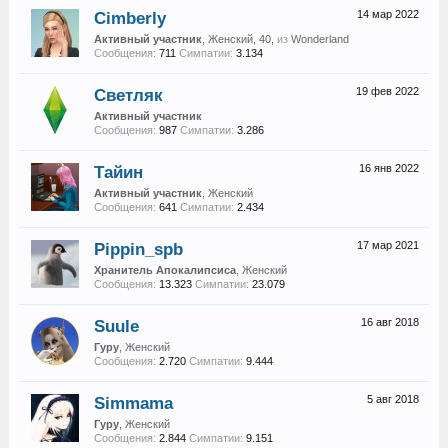
Cimberly
14 мар 2022
Активный участник
, Женский, 40,
из
Wonderland
Сообщения:
711
Симпатии:
3.134
Светляк
19 фев 2022
Активный участник
Сообщения:
987
Симпатии:
3.286
Тайин
16 янв 2022
Активный участник
, Женский
Сообщения:
641
Симпатии:
2.434
Pippin_spb
17 мар 2021
Хранитель Апокалипсиса
, Женский
Сообщения:
13.323
Симпатии:
23.079
Suule
16 авг 2018
Гуру
, Женский
Сообщения:
2.720
Симпатии:
9.444
Simmama
5 авг 2018
Гуру
, Женский
Сообщения:
2.844
Симпатии:
9.151