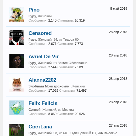
Pino
8 май 2018
Гуру
, Женский
Сообщения:
2.140
Симпатии:
10.319
Censored
28 апр 2018
Гуру
, Женский, 34,
из
Трасса 60
Сообщения:
2.671
Симпатии:
7.773
Avriel De Vir
28 апр 2018
Гуру
, Женский,
из
Земля Обетаванна
Сообщения:
2.544
Симпатии:
7.589
Alanna2202
28 апр 2018
Злобный Монстрохомяк
, Женский
Сообщения:
17.025
Симпатии:
71.497
Felix Felicis
28 апр 2018
Сэнсей
, Женский,
из
Москва
Сообщения:
8.069
Симпатии:
20.526
СветLana
27 апр 2018
Гуру
, Женский, 58,
из
МО, Одинцовский ГО, ЖК Высокие