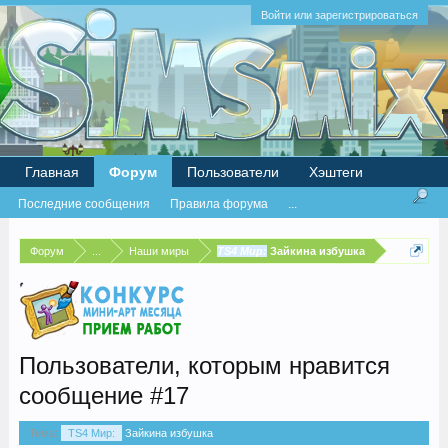
Войти или зарегистрироваться
Главная
Форум
Пользователи
Хэштеги
Последние сообщения
Правила форума
...
Форум
...
Наши миры
TS4 Мир:
Зайкина избушка
Пользователи, которым нравится
сообщение #17
Тема:
TS4 Мир:
Зайкина избушка