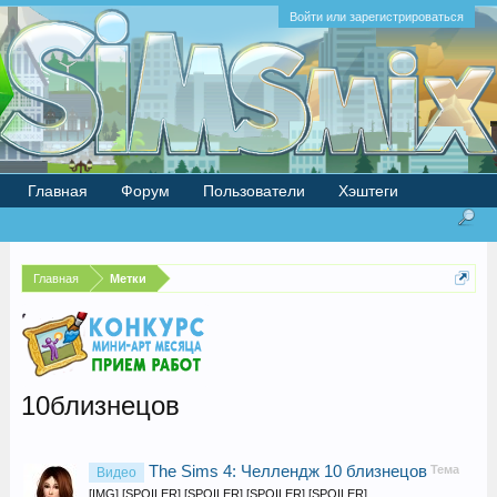
Войти или зарегистрироваться
Главная
Форум
Пользователи
Хэштеги
Главная
Метки
10близнецов
The Sims 4: Челлендж 10 близнецов
Тема
Видео
[IMG] [SPOILER] [SPOILER] [SPOILER] [SPOILER]