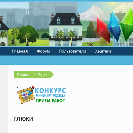
Главная
Форум
Пользователи
Хэштеги
Главная
Метки
глюки