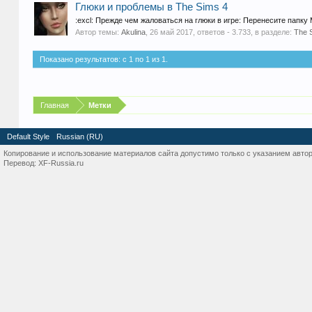
Глюки и проблемы в The Sims 4
:excl: Прежде чем жаловаться на глюки в игре: Перенесите папку
Автор темы:
Akulina
,
26 май 2017
, ответов - 3.733, в разделе:
The 
Показано результатов: с 1 по 1 из 1.
Главная
Метки
Default Style
Russian (RU)
Копирование и использование материалов сайта допустимо только с указанием автор
Перевод:
XF-Russia.ru