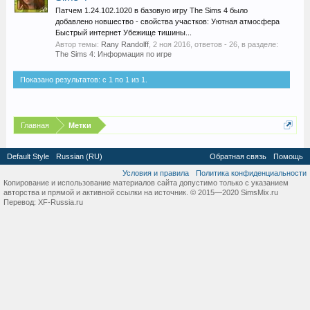
Патчем 1.24.102.1020 в базовую игру The Sims 4 было
добавлено новшество - свойства участков: Уютная атмосфера
Быстрый интернет Убежище тишины...
Автор темы:
Rany Randolff
,
2 ноя 2016
, ответов - 26, в разделе:
The Sims 4: Информация по игре
Показано результатов: с 1 по 1 из 1.
Главная
Метки
Default Style
Russian (RU)
Обратная связь
Помощь
Условия и правила
Политика конфиденциальности
Копирование и использование материалов сайта допустимо только с указанием
авторства и прямой и активной ссылки на источник. © 2015—2020 SimsMix.ru
Перевод:
XF-Russia.ru