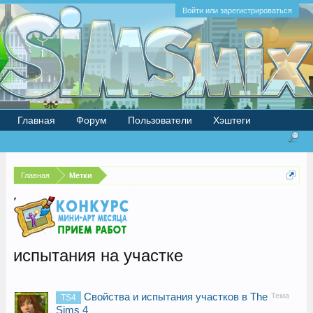
Войти или зарегистрироваться
Главная
Форум
Пользователи
Хэштеги
Главная
Метки
испытания на участке
Свойства и испытания участков в The
Тема
TS4
Sims 4