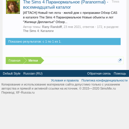
The Sims 4 Паранормальное (Paranormal) -
Тема
восемнадцатый каталог
[ATTACH] Новый тип лота - жилой дом с призраками Обзор CAS
в каталоге The Sims 4 Паранормальное Новые объекты и лот
"Жилище Дюплантье" Обзор...
Автор темы:
Rany Randolff
,
23 янв 2021
, ответов - 172, в разделе:
The Sims 4: Каталоги
Показано результатов: с 1 по 1 из 1.
Главная
Метки
Default Style
Russian (RU)
Обратная связь
Помощь
Условия и правила
Политика конфиденциальности
Копирование и использование материалов сайта допустимо только с указанием
авторства и прямой и активной ссылки на источник. © 2015—2020 SimsMix.ru
Перевод:
XF-Russia.ru