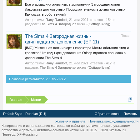
Все о домашних животных в дополнении Загородная жизнь
Лакомства для животных Продолжительность жизни животных
Как создать собственный...
Автор темы:
Rany Randolff
,
21 июл 2021
, ответов - 154, в
разделе:
The Sims 4 Загородная жизнь (Cottage living)
The Sims 4 Загородная жизнь -
Тема
одиннадцатое дополнение (EP 11)
[IMG] Жизненная цель и черты характера Места обитания птиц и
кроликов Чит-коды для дополнения Обзор игрового процесса в
дополнении The Sims 4...
Автор темы:
Rany Randolff
,
21 июл 2021
, ответов - 412, в
разделе:
The Sims 4 Загородная жизнь (Cottage living)
Показано результатов: с 1 по 2 из 2.
Главная
Метки
Default Style
Russian (RU)
Обратная связь
Помощь
Условия и правила
Политика конфиденциальности
Копирование и использование материалов сайта допустимо только с указанием
авторства и прямой и активной ссылки на источник. © 2015—2020 SimsMix.ru
Перевод:
XF-Russia.ru