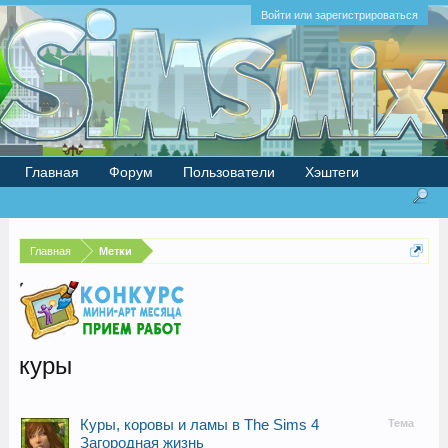
Войти или зарегистрироваться
Главная
Форум
Пользователи
Хэштеги
Главная
Метки
куры
Куры, коровы и ламы в The Sims 4
Тема
Загородная жизнь