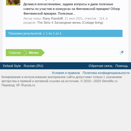
Делимся впечатлениями, задаем вопросы и даем полезные
советы по участию в конкурсах на Финчвикской ярмарке! Обзор
Финчвикской ярмарки. Полезные...
Автор темы:
Rany Randolff
,
21 июл 2021
, ответов - 114, в
разделе:
The Sims 4 Загородная жизнь (Cottage living)
Показано результатов: с 1 по 1 из 1.
Главная
Метки
Default Style
Russian (RU)
Обратная связь
Помощь
Условия и правила
Политика конфиденциальности
Копирование и использование материалов сайта допустимо только с указанием
авторства и прямой и активной ссылки на источник. © 2015—2020 SimsMix.ru
Перевод:
XF-Russia.ru