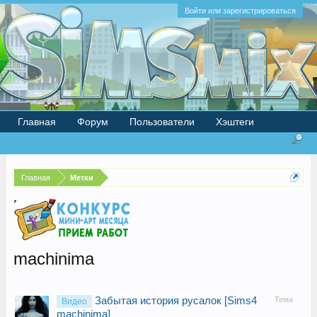
Войти или зарегистрироваться
Главная
Форум
Пользователи
Хэштеги
Главная
Метки
machinima
Забытая история русалок [Sims4
Тема
Видео
machinima]