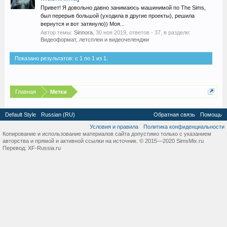
Привет! Я довольно давно занимаюсь машинимой по The Sims,
был перерыв большой (уходила в другие проекты), решила
вернутся и вот затянуло)) Моя...
Автор темы:
Sinnora
,
30 ноя 2019
, ответов - 37, в разделе:
Видеоформат, летсплеи и видеочеленджи
Показано результатов: с 1 по 1 из 1.
Главная
Метки
Default Style
Russian (RU)
Обратная связь
Помощь
Условия и правила
Политика конфиденциальности
Копирование и использование материалов сайта допустимо только с указанием
авторства и прямой и активной ссылки на источник. © 2015—2020 SimsMix.ru
Перевод:
XF-Russia.ru