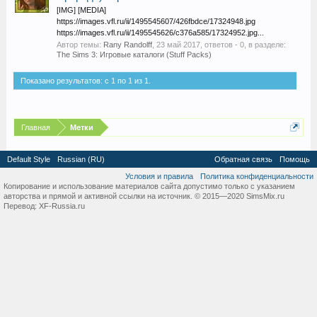
[IMG] [MEDIA]
https://images.vfl.ru/ii/1495545607/426fbdce/17324948.jpg
https://images.vfl.ru/ii/1495545626/c376a585/17324952.jpg...
Автор темы:
Rany Randolff
,
23 май 2017
, ответов - 0, в разделе:
The Sims 3: Игровые каталоги (Stuff Packs)
Показано результатов: с 1 по 1 из 1.
Главная
Метки
Default Style
Russian (RU)
Обратная связь
Помощь
Условия и правила
Политика конфиденциальности
Копирование и использование материалов сайта допустимо только с указанием
авторства и прямой и активной ссылки на источник. © 2015—2020 SimsMix.ru
Перевод:
XF-Russia.ru