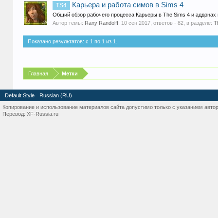
Карьера и работа симов в Sims 4
TS4
Общий обзор рабочего процесса Карьеры в The Sims 4 и аддонах 
Автор темы:
Rany Randolff
,
10 сен 2017
, ответов - 82, в разделе:
T
Показано результатов: с 1 по 1 из 1.
Главная
Метки
Default Style
Russian (RU)
Копирование и использование материалов сайта допустимо только с указанием автор
Перевод:
XF-Russia.ru