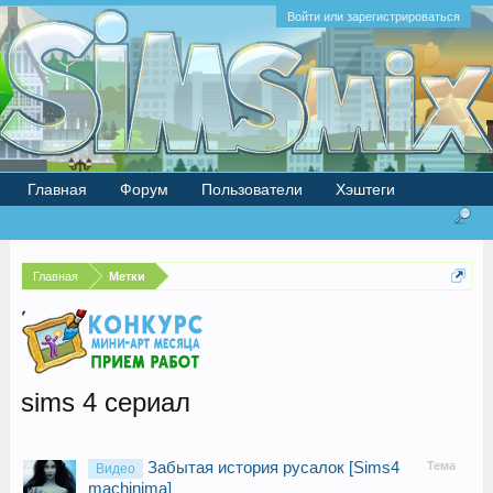
Войти или зарегистрироваться
Главная
Форум
Пользователи
Хэштеги
Главная
Метки
sims 4 сериал
Забытая история русалок [Sims4
Тема
Видео
machinima]