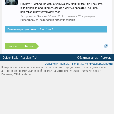
Привет! Я довольно давно занимаюсь машинимой по The Sims,
был перерыв большой (уходила в другие проекты), решила
вернутся и вот затянуло)) Моя...
Автор темы:
Sinnora
,
30 ноя 2019
, ответов - 37, в разделе:
Видеоформат, летсплеи и видеочеленджи
Показано результатов: с 1 по 1 из 1.
Главная
Метки
Default Style
Russian (RU)
Обратная связь
Помощь
Условия и правила
Политика конфиденциальности
Копирование и использование материалов сайта допустимо только с указанием
авторства и прямой и активной ссылки на источник. © 2015—2020 SimsMix.ru
Перевод:
XF-Russia.ru