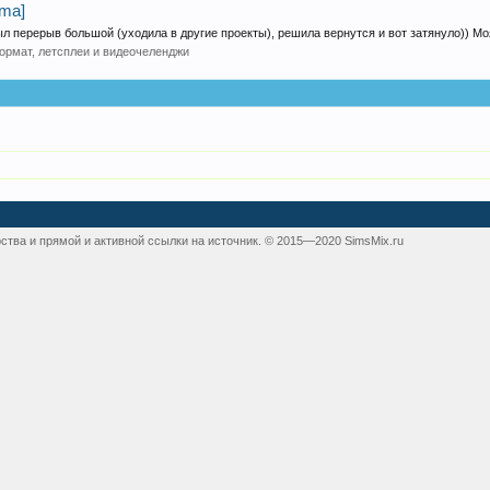
ma]
 перерыв большой (уходила в другие проекты), решила вернутся и вот затянуло)) Моя
рмат, летсплеи и видеочеленджи
ства и прямой и активной ссылки на источник. © 2015—2020 SimsMix.ru