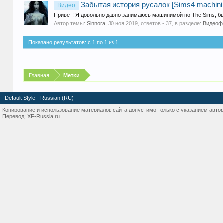
Забытая история русалок [Sims4 machini
Видео
Привет! Я довольно давно занимаюсь машинимой по The Sims, был
Автор темы:
Sinnora
,
30 ноя 2019
, ответов - 37, в разделе:
Видеофо
Показано результатов: с 1 по 1 из 1.
Главная
Метки
Default Style
Russian (RU)
Копирование и использование материалов сайта допустимо только с указанием автор
Перевод:
XF-Russia.ru