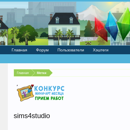
Главная
Форум
Пользователи
Хэштеги
Главная
Метки
sims4studio