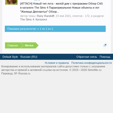
[ATTACH] Новый тип лота - жилой дом с призраками Обзор CAS
в каталоге The Sims 4 Паранормальное Новые объекты и лот
"Жилище Дюплантье" Обзор...
Автор темы:
Rany Randolff
,
23 янв 2021
, ответов - 172, в разделе:
The Sims 4: Каталоги
Показано результатов: с 1 по 1 из 1.
Главная
Метки
Default Style
Russian (RU)
Обратная связь
Помощь
Условия и правила
Политика конфиденциальности
Копирование и использование материалов сайта допустимо только с указанием
авторства и прямой и активной ссылки на источник. © 2015—2020 SimsMix.ru
Перевод:
XF-Russia.ru