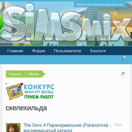
Войти или зарегистрироваться
Главная
Форум
Пользователи
Хэштеги
Главная
Метки
скелехильда
The Sims 4 Паранормальное (Paranormal) -
Тема
восемнадцатый каталог