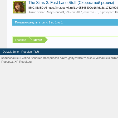
The Sims 3: Fast Lane Stuff (Скоростной режим) -
[IMG] [MEDIA] https://images.vfl.ru/ii/1495545400/e164da3c/17324929
Автор темы:
Rany Randolff
,
23 май 2017
, ответов - 0, в разделе:
Th
Показано результатов: с 1 по 1 из 1.
Главная
Метки
Default Style
Russian (RU)
Копирование и использование материалов сайта допустимо только с указанием автор
Перевод:
XF-Russia.ru