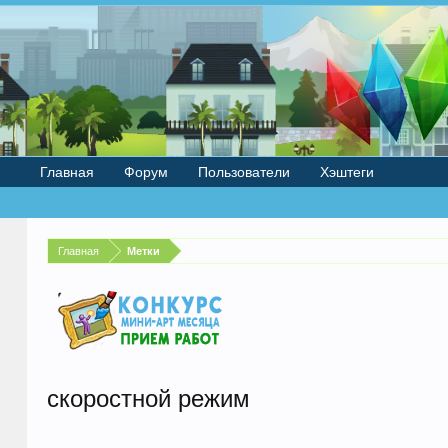
Главная
Форум
Пользователи
Хэштеги
Главная
Метки
скоростной режим