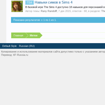
Навыки симов в Sims 4
TS4
В базовой игре The Sims 4 доступно 18 навыков для персонажей в
Автор темы:
Rany Randolff
,
7 дек 2015
, ответов - 68, в разделе:
Th
Показано результатов: с 1 по 1 из 1.
Главная
Метки
Default Style
Russian (RU)
Копирование и использование материалов сайта допустимо только с указанием автор
Перевод:
XF-Russia.ru