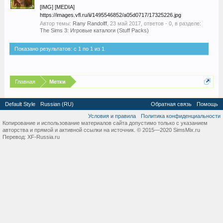
[IMG] [MEDIA]
https://images.vfl.ru/ii/1495546852/a05d0717/17325226.jpg
Автор темы:
Rany Randolff
,
23 май 2017
, ответов - 0, в разделе:
The Sims 3: Игровые каталоги (Stuff Packs)
Показано результатов: с 1 по 1 из 1.
Главная
Метки
Default Style
Russian (RU)
Обратная связь
Помощь
Условия и правила
Политика конфиденциальности
Копирование и использование материалов сайта допустимо только с указанием
авторства и прямой и активной ссылки на источник. © 2015—2020 SimsMix.ru
Перевод:
XF-Russia.ru