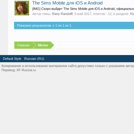
The Sims Mobile для iOS и Android
[IMG] Скоро выйдет The Sims Mobile для iOS и Android, официальна
Автор темы:
Rany Randolff
,
9 май 2017
, ответов - 12, в разделе:
Но
Показано результатов: с 1 по 1 из 1.
Главная
Метки
Default Style
Russian (RU)
Копирование и использование материалов сайта допустимо только с указанием автор
Перевод:
XF-Russia.ru