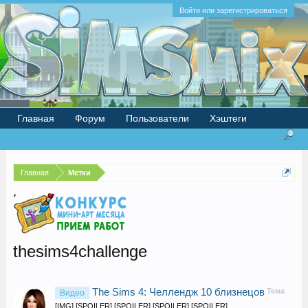
Войти или зарегистрироваться
Главная
Форум
Пользователи
Хэштеги
Главная
Метки
thesims4challenge
The Sims 4: Челлендж 10 близнецов
Тема
Видео
[IMG] [SPOILER] [SPOILER] [SPOILER] [SPOILER]