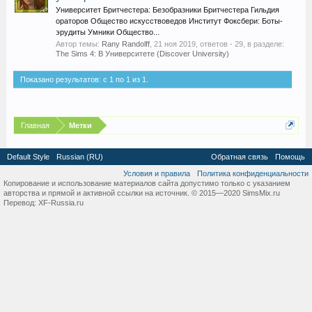
Университет Бритчестера: Безобразники Бритчестера Гильдия
ораторов Общество искусствоведов Институт Фоксбери: Боты-
эрудиты Умники Общество...
Автор темы:
Rany Randolff
,
21 ноя 2019
, ответов - 29, в разделе:
The Sims 4: В Университете (Discover University)
Показано результатов: с 1 по 1 из 1.
Главная
Метки
Default Style
Russian (RU)
Обратная связь
Помощь
Условия и правила
Политика конфиденциальности
Копирование и использование материалов сайта допустимо только с указанием
авторства и прямой и активной ссылки на источник. © 2015—2020 SimsMix.ru
Перевод:
XF-Russia.ru