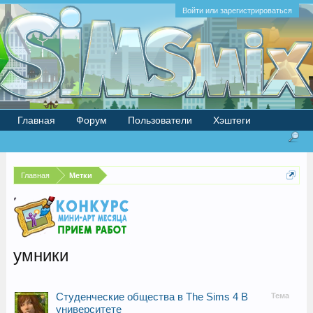
Войти или зарегистрироваться
Главная
Форум
Пользователи
Хэштеги
Главная
Метки
умники
Студенческие общества в The Sims 4 В
Тема
университете