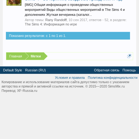
[IMG] Общая информация о проведении общественных
мероприятий Виды общественных мероприятий в The Sims 4 и
дополнениях Жуткая вечеринка (каталог...
Автор темы:
Rany Randolff
,
10 сен 2017
, ответов - 52, в разделе:
The Sims 4: Информация по игре
Показано результатов: с 1 по 1 из 1.
Главная
Метки
Default Style
Russian (RU)
Обратная связь
Помощь
Условия и правила
Политика конфиденциальности
Копирование и использование материалов сайта допустимо только с указанием
авторства и прямой и активной ссылки на источник. © 2015—2020 SimsMix.ru
Перевод:
XF-Russia.ru