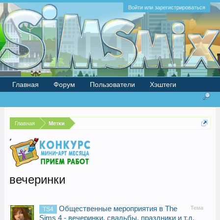
Войти или зарегистрироваться
Главная
Форум
Пользователи
Хэштеги
Главная
Метки
вечеринки
Общественные мероприятия в The
Тема
TS4
Sims 4 - вечеринки, свадьбы, праздники и т.д.