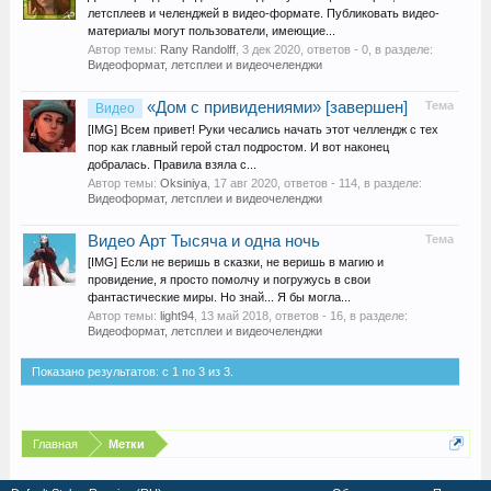
летсплеев и челенджей в видео-формате. Публиковать видео-
материалы могут пользователи, имеющие...
Автор темы:
Rany Randolff
,
3 дек 2020
, ответов - 0, в разделе:
Видеоформат, летсплеи и видеочеленджи
«Дом с привидениями» [завершен]
Тема
Видео
[IMG] Всем привет! Руки чесались начать этот челлендж с тех
пор как главный герой стал подростом. И вот наконец
добралась. Правила взяла с...
Автор темы:
Oksiniya
,
17 авг 2020
, ответов - 114, в разделе:
Видеоформат, летсплеи и видеочеленджи
Видео Арт Тысяча и одна ночь
Тема
[IMG] Если не веришь в сказки, не веришь в магию и
провидение, я просто помолчу и погружусь в свои
фантастические миры. Но знай... Я бы могла...
Автор темы:
light94
,
13 май 2018
, ответов - 16, в разделе:
Видеоформат, летсплеи и видеочеленджи
Показано результатов: с 1 по 3 из 3.
Главная
Метки