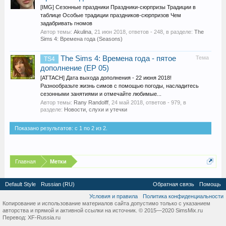
[IMG] Сезонные праздники Праздники-сюрпризы Традиции в
таблице Особые традиции праздников-сюрпризов Чем
задабривать гномов
Автор темы:
Akulina
,
21 июн 2018
, ответов - 248, в разделе:
The
Sims 4: Времена года (Seasons)
The Sims 4: Времена года - пятое
Тема
TS4
дополнение (EP 05)
[ATTACH] Дата выхода дополнения - 22 июня 2018!
Разнообразьте жизнь симов с помощью погоды, насладитесь
сезонными занятиями и отмечайте любимые...
Автор темы:
Rany Randolff
,
24 май 2018
, ответов - 979, в
разделе:
Новости, слухи и утечки
Показано результатов: с 1 по 2 из 2.
Главная
Метки
Default Style
Russian (RU)
Обратная связь
Помощь
Условия и правила
Политика конфиденциальности
Копирование и использование материалов сайта допустимо только с указанием
авторства и прямой и активной ссылки на источник. © 2015—2020 SimsMix.ru
Перевод:
XF-Russia.ru