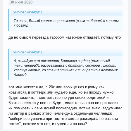
30 июл 2020
Viverna сказал(а):
↑
То есть, Белый кролик переезжает (всем табором) в хоромы
к богачу.
да но смысл переезда табором наверное отпадает, потому что
-
Viverna сказал(а):
↑
А, в следующем поколении, Королева сердец (может всё-
таки, червей?), разругавшись с братом и сестрой , уходит,
хлопнув дверью, со стандартными 20К, обратно в Коттедж
Алисы?
вот мне кажется да, с 20к или вообще без к (кому как
нравится), в коттедж или куда-то еще, но ей походу нужно
будет свалить... соответственно урн своих родителей и
братьев сестер у нее не будет, если только она не пригласит
их помирать к себе домой поочередно. вот не знаю, задумывал
ли автор в рамках этого челленджа отдельный челлендж
"собери все урночки при том что семья раскидана по разным
лотам", похоже что нет, и нужен ли он нам?