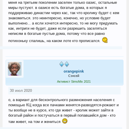
меня на третьем поколении заселен только оазис, остальные
миры пустуют. в оазисе есть богатые дома, в которых я
поддерживаю династии через кас, так что кролику будет с кем
знакомиться. это неинтересно, конечно, но условие будет
выполнено... а если хочется интересно, то не могу придумать
как, интриги не будет, даже если разрешить заселяться
неписям в богатые пустые дома, потому что все равно
потихоньку спалишь, на каком лоте кто прописался.
orangepink
Сэнсей
Активист SimsMix 2021
30 июл 2020
о, а вариант для бесконтрольного размножения населения с
помощью КЦ когда все пачками женятся-разводятся-рожают и
ты вообще не в курсе, кто где живет - кролик может зайти в
богатый район и постучаться в первый попавшийся дом - кто
там живет, на том и жениться