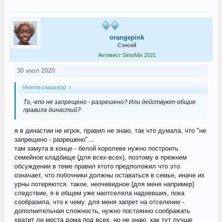
orangepink
Сэнсей
Активист SimsMix 2021
30 июл 2020
Viverna сказал(а):
↑
То, что не запрещено - разрешено? Или действуют общие
правила династий?
я в династии не игрок, правил не знаю, так что думала, что "не
запрещено - разрешено"...
там замута в конце - белой королеве нужно построить
семейное кладбище (для всех-всех), поэтому в прежнем
обсуждении в теме правил ктото предположил что это
означает, что побочники должны оставаться в семье, иначе их
урны потеряются. такое, неочевидное (для меня например)
следствие, я в общем уже наотселяла надоевших, пока
сообразила, что к чему. для меня запрет на отселение -
дополнительная сложность, нужно постоянно соображать
хватит ли места дома под всех, но не знаю, как тут лучше