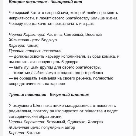
Второе поколение - Чеширский кот
Чеширский Кот это озорной сим, который любит причинять
неприятности, и любит своего брата/сестру больше жизни.
Чеширу всегда хочется проказничать и играть.
Черты Характера
: Растяпа, Семейный, Веселый
Жизненная цель:
Бедокур
Карьера
: Комик
Правила второго поколения:
— должны освоить карьеру исполнителя, выбрав комика, и
выполнить жизненную цель бедокура
— быть лучшим другом для своего брата/сестры.
— жениться/выйти замуж и родить одного ребенка
— не обращать внимания на своего ребенка, полностью
сосредоточившись на карьере
Третье поколение - Безумный шляпник
У Безумного Шляпника плохо складывались отношения с
родителями, поэтому он изолируется от общества и ведет
затворнический образ жизни.
Черты Характера:
Безумный, Одиночка, Холерик
Жизненная цель
: популярный автор
Карьера:
ботаник