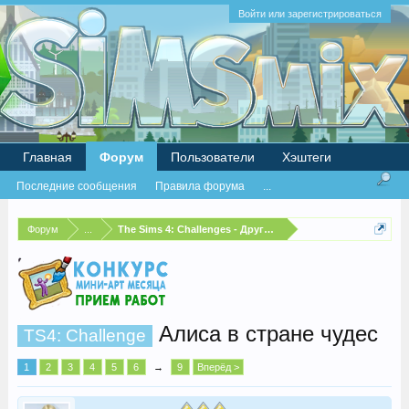
Войти или зарегистрироваться
Главная
Форум
Пользователи
Хэштеги
Последние сообщения
Правила форума
...
Форум
...
The Sims 4: Challenges - Другие испытания
Алиса в стране чудес
TS4: Challenge
1
2
3
4
5
6
→
9
Вперёд >