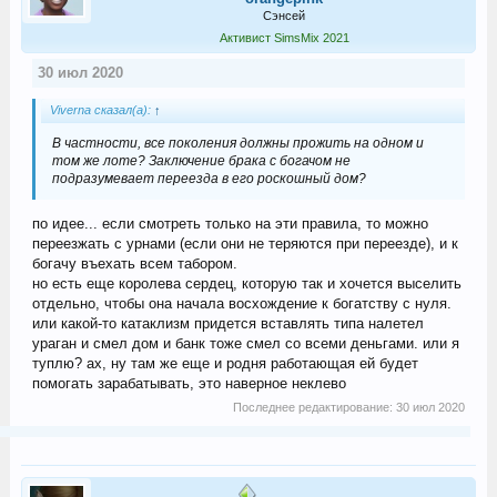
Сэнсей
Активист SimsMix 2021
30 июл 2020
Viverna сказал(а):
↑
В частности, все поколения должны прожить на одном и
том же лоте? Заключение брака с богачом не
подразумевает переезда в его роскошный дом?
по идее... если смотреть только на эти правила, то можно
переезжать с урнами (если они не теряются при переезде), и к
богачу въехать всем табором.
но есть еще королева сердец, которую так и хочется выселить
отдельно, чтобы она начала восхождение к богатству с нуля.
или какой-то катаклизм придется вставлять типа налетел
ураган и смел дом и банк тоже смел со всеми деньгами. или я
туплю? ах, ну там же еще и родня работающая ей будет
помогать зарабатывать, это наверное неклево
Последнее редактирование:
30 июл 2020