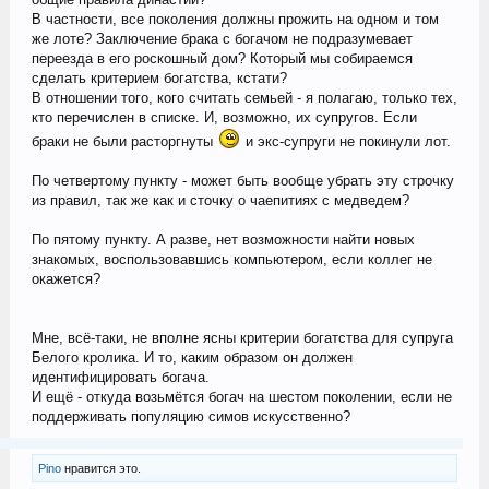
В частности, все поколения должны прожить на одном и том
же лоте? Заключение брака с богачом не подразумевает
переезда в его роскошный дом? Который мы собираемся
сделать критерием богатства, кстати?
В отношении того, кого считать семьей - я полагаю, только тех,
кто перечислен в списке. И, возможно, их супругов. Если
браки не были расторгнуты
и экс-супруги не покинули лот.
По четвертому пункту - может быть вообще убрать эту строчку
из правил, так же как и сточку о чаепитиях с медведем?
По пятому пункту. А разве, нет возможности найти новых
знакомых, воспользовавшись компьютером, если коллег не
окажется?
Мне, всё-таки, не вполне ясны критерии богатства для супруга
Белого кролика. И то, каким образом он должен
идентифицировать богача.
И ещё - откуда возьмётся богач на шестом поколении, если не
поддерживать популяцию симов искусственно?
Pino
нравится это.