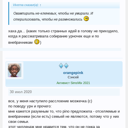
Viverna сказал(а):
↑
Овампирить не-ключевых, чтобы не умирали. И
стерилизовать, чтобы не размножались
хаха да... (каких только странных идей в голову не приходило,
когда я рассматривала собирание урночек еще и по
внебрачникам
)
orangepink
Сэнсей
Активист SimsMix 2021
30 июл 2020
все, у меня наступило расслоение мозжечка (с)
по поводу урн и прочего:
мне кажется разумным то, что pino предложила - отселяемые и
внебрачники (если есть) семьей не являются, потому что у них
свои семьи.
этот челлендж мне нравится тем, что он не гонка за