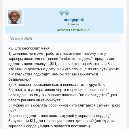
orangepink
Сэнсей
Активист SimsMix 2021
30 июл 2020
ну, што беспокоит меня:
1) шляпник не может работать писателем, потому что у
карьеры писателя нет опции "работать из дома". предлагаю
сделать писательскую ЖЦ, а в качестве заработка - любое,
что можно делать на дому. или что ему еще по его сути кроме
писательства подходит, чем он мог бы заниматься
безвылазно?
2) чх чешира - семьянин (как я понимаю, для дружбы с
братом), это декоративная черта в принципе, насколько
наблюдаю, но ему бы больше подошло "не любит детей", раз
своего ребенка он игнорирует
3) можно ли выселять побочников? кто считается семьей, а кто
нет?
4) как определить полезность друзей у королевы сердец?
5) нужен ли КЦ для генерации коллег для сони? (викед для
королевы сердец видимо придется поставить)