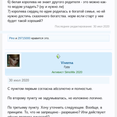
6) белая королева не знает другого родителя - это можно как-
то модом уладить? (ну и нужно ли)
7) королева сердец по идее родилась в богатой семье, но ей
нужно достичь сказочного богатства. норм если старт у нее
будет такой хороший?
Последнее редактирование:
30 июл 2020
Pino
и
29715000
нравится это.
Viverna
Гуру
Активист SimsMix 2020
30 июл 2020
С пунктом первым согласна абсолютно и полностью.
По второму пункту не задумывалась, но изложено логично.
По третьему пункту. Хочу уточнить следующее. Вообще, в
принципе. То, что не запрещено - разрешено? Или действуют
общие правила династий?