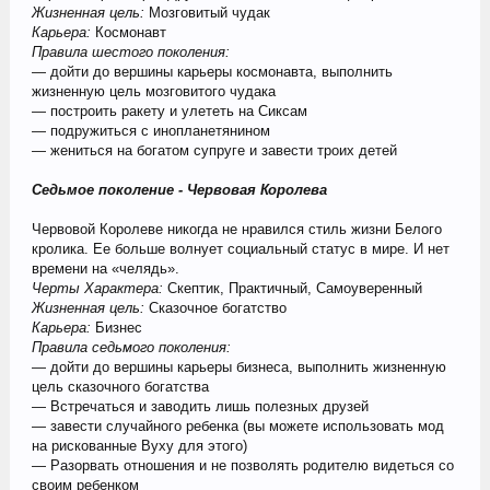
Жизненная цель:
Мозговитый чудак
Карьера:
Космонавт
Правила шестого поколения:
— дойти до вершины карьеры космонавта, выполнить
жизненную цель мозговитого чудака
— построить ракету и улететь на Сиксам
— подружиться с инопланетянином
— жениться на богатом супруге и завести троих детей
Седьмое поколение - Червовая Королева
Червовой Королеве никогда не нравился стиль жизни Белого
кролика. Ее больше волнует социальный статус в мире. И нет
времени на «челядь».
Черты Характера:
Скептик, Практичный, Самоуверенный
Жизненная цель:
Сказочное богатство
Карьера:
Бизнес
Правила седьмого поколения:
— дойти до вершины карьеры бизнеса, выполнить жизненную
цель сказочного богатства
— Встречаться и заводить лишь полезных друзей
— завести случайного ребенка (вы можете использовать мод
на рискованные Вуху для этого)
— Разорвать отношения и не позволять родителю видеться со
своим ребенком