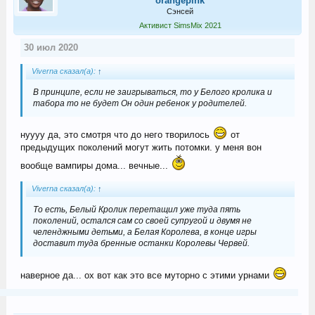
orangepink
Сэнсей
Активист SimsMix 2021
30 июл 2020
Viverna сказал(а):
↑
В принципе, если не заигрываться, то у Белого кролика и
табора то не будет Он один ребенок у родителей.
нуууу да, это смотря что до него творилось
от
предыдущих поколений могут жить потомки. у меня вон
вообще вампиры дома... вечные...
Viverna сказал(а):
↑
То есть, Белый Кролик перетащил уже туда пять
поколений, остался сам со своей супругой и двумя не
челенджными детьми, а Белая Королева, в конце игры
доставит туда бренные останки Королевы Червей.
наверное да... ох вот как это все муторно с этими урнами