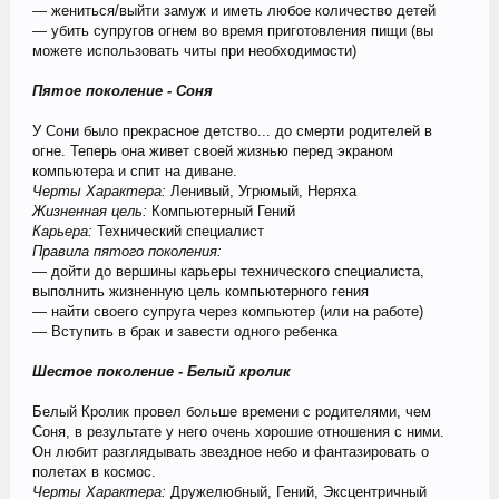
— жениться/выйти замуж и иметь любое количество детей
— убить супругов огнем во время приготовления пищи (вы
можете использовать читы при необходимости)
Пятое поколение - Соня
У Сони было прекрасное детство... до смерти родителей в
огне. Теперь она живет своей жизнью перед экраном
компьютера и спит на диване.
Черты Характера:
Ленивый, Угрюмый, Неряха
Жизненная цель:
Компьютерный Гений
Карьера:
Технический специалист
Правила пятого поколения:
— дойти до вершины карьеры технического специалиста,
выполнить жизненную цель компьютерного гения
— найти своего супруга через компьютер (или на работе)
— Вступить в брак и завести одного ребенка
Шестое поколение - Белый кролик
Белый Кролик провел больше времени с родителями, чем
Соня, в результате у него очень хорошие отношения с ними.
Он любит разглядывать звездное небо и фантазировать о
полетах в космос.
Черты Характера:
Дружелюбный, Гений, Эксцентричный