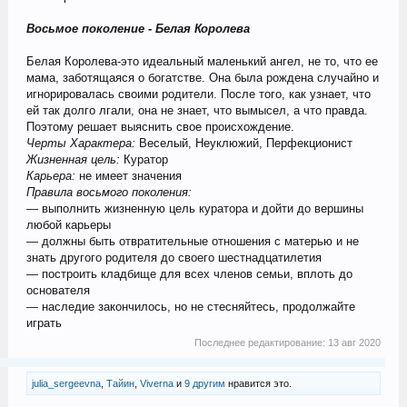
Восьмое поколение - Белая Королева
Белая Королева-это идеальный маленький ангел, не то, что ее
мама, заботящаяся о богатстве. Она была рождена случайно и
игнорировалась своими родители. После того, как узнает, что
ей так долго лгали, она не знает, что вымысел, а что правда.
Поэтому решает выяснить свое происхождение.
Черты Характера:
Веселый, Неуклюжий, Перфекционист
Жизненная цель:
Куратор
Карьера:
не имеет значения
Правила восьмого поколения:
— выполнить жизненную цель куратора и дойти до вершины
любой карьеры
— должны быть отвратительные отношения с матерью и не
знать другого родителя до своего шестнадцатилетия
— построить кладбище для всех членов семьи, вплоть до
основателя
— наследие закончилось, но не стесняйтесь, продолжайте
играть
Последнее редактирование:
13 авг 2020
julia_sergeevna
,
Тайин
,
Viverna
и
9 другим
нравится это.