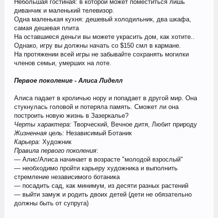
Небольшая гостиная: в которой может поместиться лишь
диванчик и маленький телевизор.
Одна маленькая кухня: дешевый холодильник, два шкафа,
самая дешевая плита
На оставшиеся деньги вы можете украсить дом, как хотите..
Однако, игру вы должны начать со $150 смл в кармане.
На протяжении всей игры не забывайте сохранять могилки
членов семьи, умерших на лоте.
Первое поколение - Алиса Лиделл
Алиса падает в кроличью нору и попадает в другой мир. Она
стукнулась головой и потеряла память. Сможет ли она
построить новую жизнь в Зазеркалье?
Черты характера:
Творческий, Вечное дитя, Любит природу
Жизненная цель:
Независимый Ботаник
Карьера:
Художник
Правила первого поколения
:
— Алис/Алиса начинает в возрасте "молодой взрослый"
— необходимо пройти карьеру художника и выполнить
стремление независимого ботаника
— посадить сад, как минимум, из десяти разных растений
— выйти замуж и родить двоих детей (дети не обязательно
должны быть от супруга)