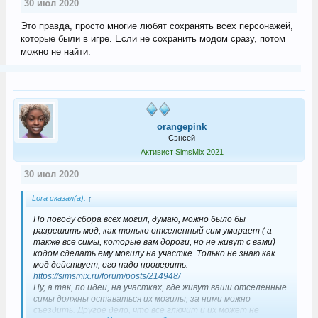
30 июл 2020
Это правда, просто многие любят сохранять всех персонажей,
которые были в игре. Если не сохранить модом сразу, потом
можно не найти.
orangepink
Сэнсей
Активист SimsMix 2021
30 июл 2020
Lora сказал(а):
↑
По поводу сбора всех могил, думаю, можно было бы
разрешить мод, как только отселенный сим умирает ( а
также все симы, которые вам дороги, но не живут с вами)
кодом сделать ему могилу на участке. Только не знаю как
мод действует, его надо проверить.
https://simsmix.ru/forum/posts/214948/
Ну, а так, по идеи, на участках, где живут ваши отселенные
симы должны оставаться их могилы, за ними можно
съездить. Другое дело, что все глючит и их может не