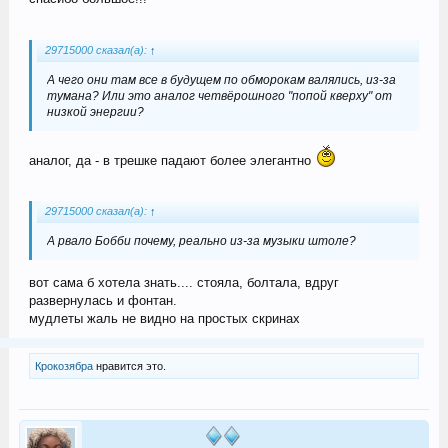
29715000 сказал(а):
↑
А чего они там все в будущем по обморокам валялись, из-за
тумана? Или это аналог четвёрошного "попой кверху" от
низкой энергии?
аналог, да - в трешке падают более элегантно
29715000 сказал(а):
↑
А рвало Бобби почему, реально из-за музыки штоле?
вот сама б хотела знать.... стояла, болтала, вдруг
развернулась и фонтан.
мудлеты жаль не видно на простых скринах
Крокозябра
нравится это.