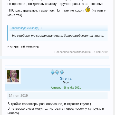
не нравятся, но делать самому - круче в разы. а вот готовые
НПС расстраивают. такие, как Пол, там не ходят
(ну или у
меня так)
Крокозябра сказал(а):
↑
Но в ней как то социальная жизнь более продуманная чтоли.
и открытый мииииир
Последнее редактирование:
14 ноя 2019
Sirenia
Гуру
Активист SimsMix 2021
14 ноя 2019
В тройке характеры разнообразнее, и страсти круче )
В четверке симы могут флиртовать перед носом у супруга, и
ничего)