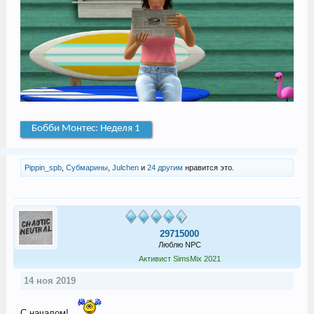
Бобби Монтес: Неделя 1
Pippin_spb
,
Субмарины
,
Julchen
и
24 другим
нравится это.
29715000
Люблю NPC
Активист SimsMix 2021
14 ноя 2019
С началом!