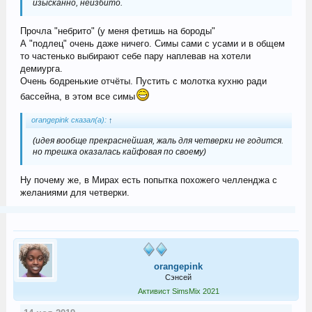
изысканно, неизбито.
Прочла "небрито" (у меня фетишь на бороды"
А "подлец" очень даже ничего. Симы сами с усами и в общем
то частенько выбирают себе пару наплевав на хотели
демиурга.
Очень бодренькие отчёты. Пустить с молотка кухню ради
бассейна, в этом все симы
orangepink сказал(а):
↑
(идея вообще прекраснейшая, жаль для четверки не годится.
но трешка оказалась кайфовая по своему)
Ну почему же, в Мирах есть попытка похожего челленджа с
желаниями для четверки.
orangepink
Сэнсей
Активист SimsMix 2021