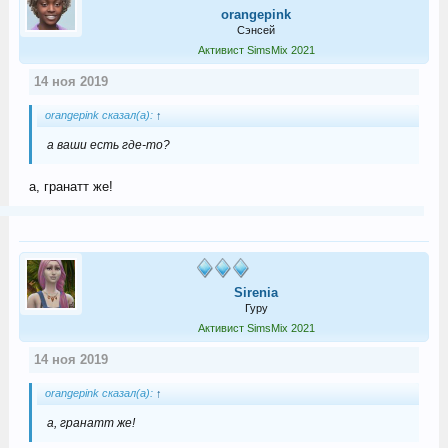
orangepink
Сэнсей
Активист SimsMix 2021
14 ноя 2019
orangepink сказал(а):
↑
а ваши есть где-то?
а, гранатт же!
Sirenia
Гуру
Активист SimsMix 2021
14 ноя 2019
orangepink сказал(а):
↑
а, гранатт же!