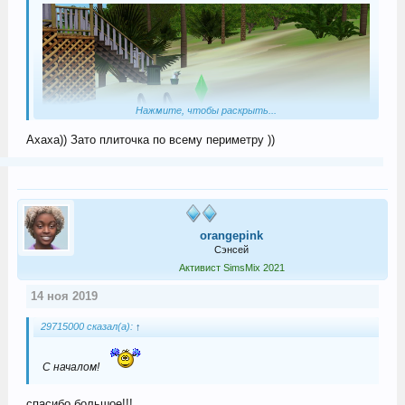
Нажмите, чтобы раскрыть...
Ахаха)) Зато плиточка по всему периметру ))
orangepink
Сэнсей
Активист SimsMix 2021
14 ноя 2019
29715000 сказал(а):
↑
С началом!
спасибо большое!!!