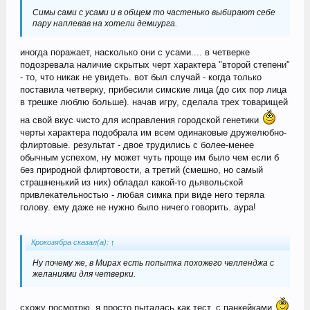
Симы сами с усами и в общем то частенько выбирают себе
пару наплевав на хотели демиурга.
иногда поражает, насколько они с усами.... в четверке
подозревала наличие скрытых черт характера "второй степени"
- то, что никак не увидеть. вот был случай - когда только
поставила четверку, прибесили симские лица (до сих пор лица
в трешке люблю больше). начав игру, сделала трех товарищей
на свой вкус чисто для исправления городской генетики
черты характера подобрала им всем одинаковые дружелюбно-
флиртовые. результат - двое трудились с более-менее
обычным успехом, ну может чуть проще им было чем если б
без природной флиртовости, а третий (смешно, но самый
страшненький из них) обладал какой-то дьявольской
привлекательностью - любая симка при виде него теряла
голову. ему даже не нужно было ничего говорить. аура!
Крокозябра сказал(а):
↑
Ну почему же, в Мирах есть попытка похожего челленджа с
желаниями для четверки.
схожу посмотрю. я просто пыталась как тест, с панкейками