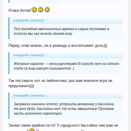
Атака ботов!
orangepink сказал(а):
↑
Под взглядом импозантных мужчин в серых костюмах в
полоску мы как всегда чешем ногу
Перед этим можно, он в разводе и воспитывает дочь)))
orangepink сказал(а):
↑
Желание караоке — неосуществимо! В городе нет ни одного
клуба (а еще курорт называется...)
Так поставьте лот из библиотеки, раз вам вначале игра не
предложила)))
orangepink сказал(а):
↑
Задумала наконец чтото: устроить вечеринку у бассейна.
Но вот беда, бассейна нет. Но есть смекалочка! Продаем
часть кухонного гарнитура.
Зачем такие крайности-то! У городского бассейна чем вам не