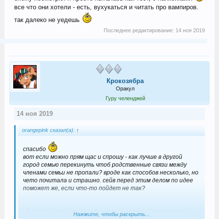
все что они хотели - есть, вухукаться и читать про вампиров.
так далеко не уедешь
Последнее редактирование:
14 ноя 2019
Крокозябра
Оракул
Гуру челенджей
14 ноя 2019
orangepink сказал(а):
↑
спасибо
вот если можно прям щас и спрошу - как лучше в другой
город семью перекинуть чтоб родственные связи между
членами семьи не пропали? вроде как способов несколько, но
чето почитала и страшно. сейв перед этим делом по идее
поможет же, если что-то пойдет не так?
ой бороды наше все (особенно если сим не блещет красой
Нажмите, чтобы раскрыть...