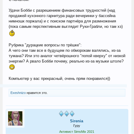
Удачи Бобби с разрешением финансовых трудностей (над
продажей кухонного гарнитура ради вечеринки у бассейна
нимношк поржала) и с поиском партнёра для размножения
(пока самым перспективным выглядит Руки-Грабли, но там хз)
Рубрика "дурацкие вопросы по трёшке":
А чего они там все в будущем по обморокам валялись, из-за
тумана? Или это аналог четвёрошного "попой кверху" от низкой
энергии? А рвало Бобби почему, реально из-за музыки штоле?
Компьютер у вас прекрасный, очень прям понравился))
Exeshnizo
нравится это.
Sirenia
Гуру
Активист SimsMix 2021