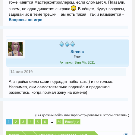
тоже чинится Мастерконтроллером, если сломается. Плавали,
знаем, не одна династия сыграна
В общем, будут вопросы,
задавай их в теме трешки. Там есть такая , так и называется -
Вопросы по игре
Sirenia
Гуру
Активист SimsMix 2021
14 ноя 2019
А в тройке симы сами подходят поболтать ) и не только.
Например, сим самостоятельно подошёл и предложил
развестись, когда поймал жену на измене)
(Вы должны войти или зарегистрироваться, чтобы ответить.)
1
2
3
4
5
6
→
59
Вперёд >
Форум
...
The Sims 3: Challenges - Другие испытания