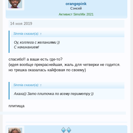
orangepink
Сэнсей
Активист SimsMix 2021
14 ноя 2019
Sirenia сказал(а):
↑
Оу, коллега с желаниями ))
С начинанием!
спасибо!! а ваши есть где-то?
(идея вообще прекраснейшая, жаль для четверки не годится.
но трешка оказалась кайфовая по своему)
Sirenia сказал(а):
↑
Ахаха)) Зато плиточка по всему периметру ))
плитища