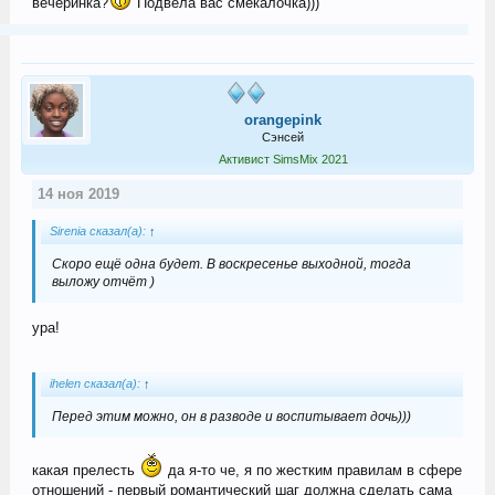
вечеринка?
Подвела вас смекалочка)))
orangepink
Сэнсей
Активист SimsMix 2021
14 ноя 2019
Sirenia сказал(а):
↑
Скоро ещё одна будет. В воскресенье выходной, тогда
выложу отчёт )
ура!
ihelen сказал(а):
↑
Перед этим можно, он в разводе и воспитывает дочь)))
какая прелесть
да я-то че, я по жестким правилам в сфере
отношений - первый романтический шаг должна сделать сама