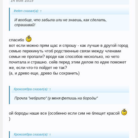
14 ноя 2019
ihelen сказал(а):
↑
И вообще, что забыла или не знаешь, как сделать,
спрашивай!
спасибо
вот если можно прям щас и спрошу - как лучше в другой город
семью перекинуть чтоб родственные связи между членами
семьи не пропали? вроде как способов несколько, но чето
почитала и страшно. сейв перед этим делом по идее поможет
же, если что-то пойдет не так?
(а, и древо еще, древо бы сохранить)
Крокозябра сказал(а):
↑
Прочла "небрито" (у меня фетишь на бороды"
ой бороды наше все (особенно если сим не блещет красой
)
Крокозябра сказал(а):
↑