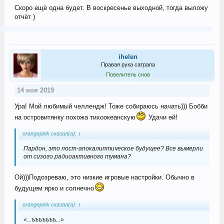
Скоро ещё одна будет. В воскресенье выходной, тогда выложу
отчёт )
ihelen
Правая рука сатрапа
Повелитель снов
14 ноя 2019
Ура! Мой любимый челлендж! Тоже собираюсь начать))) Бобби
на островитянку похожа тихоокеанскую
Удачи ей!
orangepink сказал(а):
↑
Пардон, это пост-апокалиптическое будущее? Все вымерли
от сизого радиоактивного тумана?
Ой)))Подозреваю, это низкие игровые настройки. Обычно в
будущем ярко и солнечно
orangepink сказал(а):
↑
«...ъъъъъъъ...»