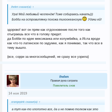
ihelen сказал(а):
↑
Ура! Мой любимый челлендж! Тоже собираюсь начать)))
Бобби на островитянку похожа тихоокеанскую
Удачи ей!
здорово! вот он прям как отдохновение после того как
отыграешь все что в голову придет.
да Бобби по идее мексиканка или колумбийка, а Исла вроде
как что-то латинское по задумке, как я понимаю, так что все в
тему вышло.
(все, сорри за многосообщений, не сразу все узрила)
ihelen
Правая рука сатрапа
Повелитель снов
14 ноя 2019
orangepink сказал(а):
↑
а тут как-то хлопотно все, да и не помню толком как это