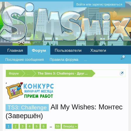
Войти или зарегистрироваться
Главная
Форум
Пользователи
Хэштеги
Последние сообщения
Правила форума
...
Форум
...
The Sims 3: Challenges - Другие испытания
All My Wishes: Монтес
TS3: Challenge
(Завершён)
1
2
3
4
5
6
→
59
Вперёд >