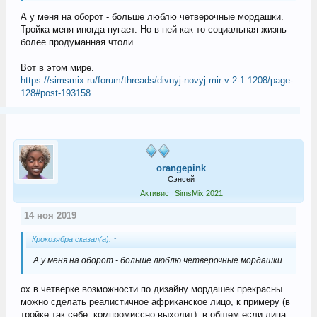
)
А у меня на оборот - больше люблю четверочные мордашки.
Тройка меня иногда пугает. Но в ней как то социальная жизнь
иногда поражает, насколько они с усами.... в четверке
более продуманная чтоли.
подозревала наличие скрытых черт характера "второй
степени" - то, что никак не увидеть. вот был случай - когда
Вот в этом мире.
только поставила четверку, прибесили симские лица (до сих
https://simsmix.ru/forum/threads/divnyj-novyj-mir-v-2-1.1208/page-
пор лица в трешке люблю больше). начав игру, сделала трех
128#post-193158
товарищей на свой вкус чисто для исправления городской
генетики
черты характера подобрала им всем
одинаковые дружелюбно-флиртовые. результат - двое
трудились с более-менее обычным успехом, ну может чуть
проще им было чем если б без природной флиртовости, а
третий (смешно, но самый страшненький из них) обладал
orangepink
какой-то дьявольской привлекательностью - любая симка
Сэнсей
при виде него теряла голову. ему даже не нужно было ничего
Активист SimsMix 2021
говорить. аура!
14 ноя 2019
схожу посмотрю. я просто пыталась как тест, с панкейками
Крокозябра сказал(а):
↑
все что они хотели - есть, вухукаться и читать про
А у меня на оборот - больше люблю четверочные мордашки.
вампиров. так далеко не уедешь
ох в четверке возможности по дизайну мордашек прекрасны.
можно сделать реалистичное африканское лицо, к примеру (в
тройке так себе, компромиссно выходит). в общем если лица