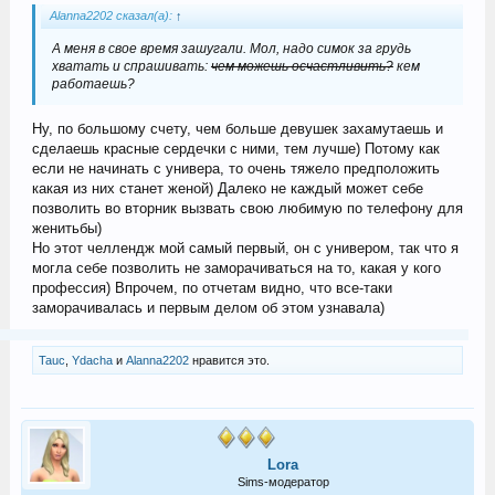
Alanna2202 сказал(а):
↑
А меня в свое время зашугали. Мол, надо симок за грудь
хватать и спрашивать:
чем можешь осчастливить?
кем
работаешь?
Ну, по большому счету, чем больше девушек захамутаешь и
сделаешь красные сердечки с ними, тем лучше) Потому как
если не начинать с универа, то очень тяжело предположить
какая из них станет женой) Далеко не каждый может себе
позволить во вторник вызвать свою любимую по телефону для
женитьбы)
Но этот челлендж мой самый первый, он с универом, так что я
могла себе позволить не заморачиваться на то, какая у кого
профессия) Впрочем, по отчетам видно, что все-таки
заморачивалась и первым делом об этом узнавала)
Tauc
,
Ydacha
и
Alanna2202
нравится это.
Lora
Sims-модератор