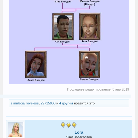
Последнее редактирование:
5 апр 2019
simulacia
,
loveless
,
29715000
и
4 другим
нравится это.
Lora
Sims-модератор