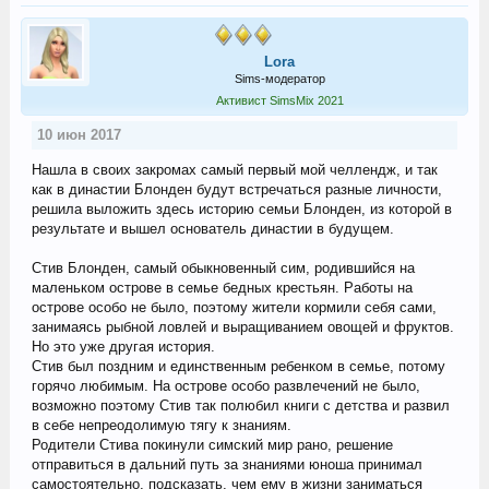
Lora
Sims-модератор
Активист SimsMix 2021
10 июн 2017
Нашла в своих закромах самый первый мой челлендж, и так
как в династии Блонден будут встречаться разные личности,
решила выложить здесь историю семьи Блонден, из которой в
результате и вышел основатель династии в будущем.
Стив Блонден, самый обыкновенный сим, родившийся на
маленьком острове в семье бедных крестьян. Работы на
острове особо не было, поэтому жители кормили себя сами,
занимаясь рыбной ловлей и выращиванием овощей и фруктов.
Но это уже другая история.
Стив был поздним и единственным ребенком в семье, потому
горячо любимым. На острове особо развлечений не было,
возможно поэтому Стив так полюбил книги с детства и развил
в себе непреодолимую тягу к знаниям.
Родители Стива покинули симский мир рано, решение
отправиться в дальний путь за знаниями юноша принимал
самостоятельно, подсказать, чем ему в жизни заниматься