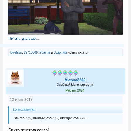
Читать дальше...
loveless
,
29715000
,
Ydacha
и
3 другим
нравится это.
Alanna2202
Злобный Монстрохомяк
Мистик 2024
12 июн 2017
Lora сказал(а):
↑
Эх, танцы, танцы, танцы, танцы, танцы...
Эк его переколбасило!