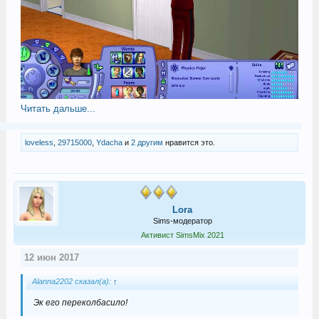
Читать дальше...
loveless
,
29715000
,
Ydacha
и
2 другим
нравится это.
Lora
Sims-модератор
Активист SimsMix 2021
12 июн 2017
Alanna2202 сказал(а):
↑
Эк его переколбасило!