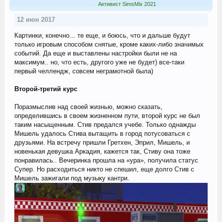
Активист SimsMix 2021
12 июн 2017
Картинки, конечно... те еще, и боюсь, что и дальше будут
только игровым способом снятые, кроме каких-либо значимых
событий. Да еще и выставлены настройки были не на
максимум.. но, что есть, другого уже не будет) все-таки
первый челлендж, совсем неграмотной была)
Второй-третий курс
Поразмыслив над своей жизнью, можно сказать,
определившись в своем жизненном пути, второй курс не был
таким насыщенным. Стив предался учебе. Только однажды
Мишель удалось Стива вытащить в город потусоваться с
друзьями. На встречу пришли Гретхен, Эприл, Мишель, и
новенькая девушка Аркадия, кажется так, Стиву она тоже
понравилась.. Вечеринка прошла на «ура», получила статус
Супер. Но расходиться никто не спешил, еще долго Стив с
Мишель зажигали под музыку кантри.