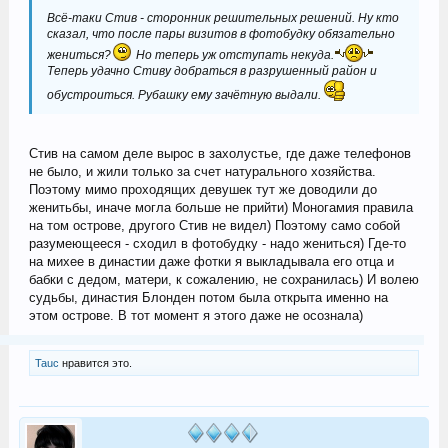
Всё-таки Стив - сторонник решительных решений. Ну кто
сказал, что после пары визитов в фотобудку обязательно
жениться?
Но теперь уж отступать некуда.
Теперь удачно Стиву добраться в разрушенный район и
обустроиться. Рубашку ему зачётную выдали.
Стив на самом деле вырос в захолустье, где даже телефонов
не было, и жили только за счет натурального хозяйства.
Поэтому мимо проходящих девушек тут же доводили до
женитьбы, иначе могла больше не прийти) Моногамия правила
на том острове, другого Стив не видел) Поэтому само собой
разумеющееся - сходил в фотобудку - надо жениться) Где-то
на михее в династии даже фотки я выкладывала его отца и
бабки с дедом, матери, к сожалению, не сохранилась) И волею
судьбы, династия Блонден потом была открыта именно на
этом острове. В тот момент я этого даже не осознала)
Tauc
нравится это.