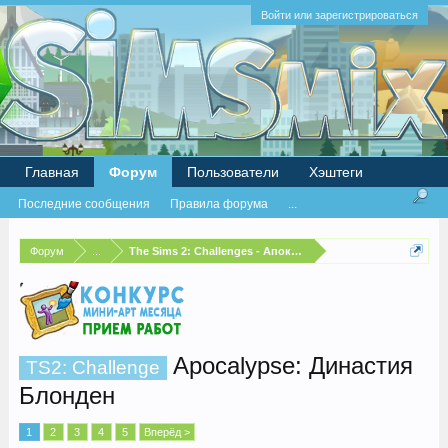
Войти или зарегистрироваться
Главная
Форум
Пользователи
Хэштеги
Последние сообщения
Правила форума
...
Форум
...
The Sims 2: Challenges - Апокалипсис
Apocalypse: Династия
TS2: Challenge
Блонден
1
2
3
4
5
Вперёд >