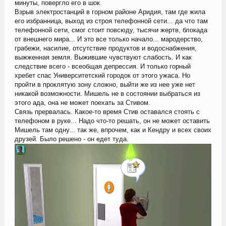
минуты, повергло его в шок.
Взрыв электростанций в горном районе Аридия, там где жила
его избранница, выход из строя телефонной сети... да что там
телефонной сети, смог стоит повсюду, тысячи жертв, блокада
от внешнего мира... И это все только начало... мародерство,
грабежи, насилие, отсутствие продуктов и водоснабжения,
выжженная земля. Выжившие чувствуют слабость. И как
следствие всего - всеобщая депрессия. И только горный
хребет спас Университетский городок от этого ужаса. Но
пройти в проклятую зону сложно, выйти же из нее уже нет
никакой возможности. Мишель не в состоянии выбраться из
этого ада, она не может поехать за Стивом.
Связь прервалась. Какое-то время Стив оставался стоять с
телефоном в руке... Надо что-то решать, он не может оставить
Мишель там одну... так же, впрочем, как и Кендру и всех своих
друзей. Было решено - он едет туда.