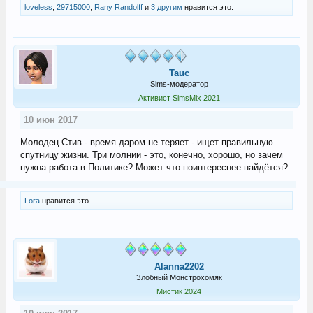
loveless
,
29715000
,
Rany Randolff
и
3 другим
нравится это.
Tauc
Sims-модератор
Активист SimsMix 2021
10 июн 2017
Молодец Стив - время даром не теряет - ищет правильную
спутницу жизни. Три молнии - это, конечно, хорошо, но зачем
нужна работа в Политике? Может что поинтереснее найдётся?
Lora
нравится это.
Alanna2202
Злобный Монстрохомяк
Мистик 2024