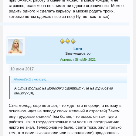
приложится, работу и сменить можно, в конце концов) и не
страшно, если жена не снимет ни одного ограничения. Можно
родить одного и сделать карьеру, а можно родить троих,
которые потом сделают все за нее) Ну, вот как-то так)
Lora
Sims-модератор
Активист SimsMix 2021
10 июн 2017
Alanna2202 сказал(а):
↑
А Стив только на мордочки смотрит? Не на трудовую
книжку? ))))
Стив молод, еще не знает, что ждет его впереди, а потому в
основном идет на поводу своих желаний и страстей) Зачем
ему трудовые книжки? Тем более, что вырос он там, где о
работах, как о государственных или частных предприятиях
никто не знал. Телефонов не было, света тоже, жили только
тем, что сами высаживали или вылавливали) продавались