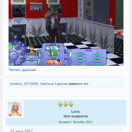
Читать дальше...
loveless
,
29715000
,
Ydacha
и
3 другим
нравится это.
Lora
Sims-модератор
Активист SimsMix 2021
12 июн 2017