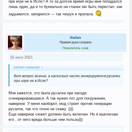
при игре не в Исле? А то за долгое время игры мне попадался
лишь один, да и то буквально на глазах ею быть перестал: как
задымился, запарился — так чешуя и пропала.
ihelen
Правая рука сатрапа
Повелитель снов
16 июл 2021
Julchen сказал(а):
↑
Вот вопрос возник, а насколько часто генерируются русалки
при игре не в Исле?
Мне кажется, это была русалка при заходе
сгенерировавшаяся. А так нужен лот для погружения,
наверное. У меня наоборот, мод строит против генерации
русалок, так что точно не скажу. ))))
Еще наверное сюжет должен быть включен. Но я выключаю
его , от него вреда больше чем пользы)))