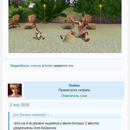
MaggieManor
,
innesty
и
ihelen
нравится это.
ihelen
Правая рука сатрапа
Повелитель снов
2 апр 2018
Zzz-Danaya сказал(а):
↑
что на 6-м уровне ныряния у меня только 2 места
разрешены для дайвинга