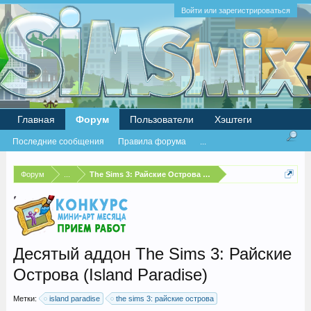
Войти или зарегистрироваться
Главная
Форум
Пользователи
Хэштеги
Последние сообщения
Правила форума
...
Форум
...
The Sims 3: Райские Острова (Island Paradise)
Десятый аддон The Sims 3: Райские
Острова (Island Paradise)
Метки:
island paradise
the sims 3: райские острова