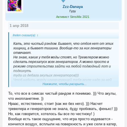
Zzz-Danaya
Гуру
Активист SimsMix 2021
1 апр 2018
ihelen сказал(а):
↑
Кать, это чистый рэндом. Бывает, что отбоя нет от этих
хищниц, а бывает тишина. Вообще-то за них генераторы
отвечают.
Не знаю, какие у тебя моды стоят, но Тревелером можно
сделать перезапуск всех генераторов. А можно просто в
режиме строительства зайти на любой подводный лот и
подкинуть
туда из дебага акульих генераторов)))
Чтоб набить морду игнорирующей тебя акуле надо за ней
Нажмите, чтобы раскрыть...
наблюдать, по идее ей должно это надоесть и она нападет.
тут и колошматьте))) Но это опасно, между прочим.
То, что все в симсах чистый рандом я понимаю. ))) Что акулы,
что инопланетяне. ))
Нраас, естественно, стоит (как же без него). ))) Насчет
тревелера и генераторов не знала, буду пробовать, фенькс! )))
Но, как говорится, хотелось бы все по честноку! )
Вообще есть такое ощущение, что игра просто издевается -
кончился воздух, всплыли на поверхность и уже сели в катер,