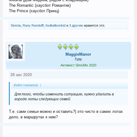
The Romantic (хаусбот Романтик)
The Prince (хаусбот Принц)
Sirenia
,
Rany Randolff
,
foulballoonkid
и
3 другим
нравится это.
MaggieManor
Гуру
Активист SimsMix 2020
28 авг 2020
ihelen сказал(а):
↑
Для того, чтобы изменить ситуацию, нужно удалить в
городе лоты следующих семей
Т.е. сами семьи можно и оставить?) это чисто в самих лотах
дело, в маршрутах к ним?