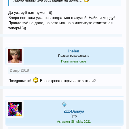
Ладно морды, зуб ведь отнимут ценный!
Да уж, зуб нам нужен! )))
Вчера все-таки удалось подраться с акулой. Набили морду!
Правда зуб не дала, но зато можно в институте отчитаться
теперь! )))
ihelen
Правая рука сатрапа
Повелитель снов
2 апр 2018
Поздравляю!
Вы острова открываете что ли?
Zzz-Danaya
Гуру
Активист SimsMix 2021