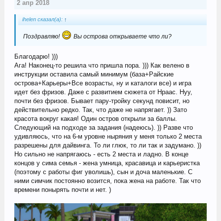
2 апр 2018
ihelen сказал(а):
↑
Поздравляю!
Вы острова открываете что ли?
Благодарю! )))
Ага! Наконец-то решила что пришла пора. ))) Как велено в
инструкции оставила самый минимум (база+Райские
острова+Карьеры+Все возрасты, ну и каталоги все) и игра
идет без фризов. Даже с развитием сюжета от Нраас. Нуу,
почти без фризов. Бывает пару-тройку секунд повисит, но
действительно редко. Так, что даже не напрягает. )) Зато
красота вокруг какая! Один остров открыли за баллы.
Следующий на подходе за задания (надеюсь). )) Разве что
удивляюсь, что на 6-м уровне ныряния у меня только 2 места
разрешены для дайвинга. То ли глюк, то ли так и задумано. ))
Но сильно не напрягаюсь - есть 2 места и ладно. В конце
концов у сима семья - жена умница, красавица и карьеристка
(поэтому с работы фиг уволишь), сын и доча маленькие. С
ними симчик постоянно возится, пока жена на работе. Так что
времени понырять почти и нет. )