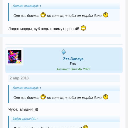
Леликs сказал(а):
↑
Они вас боятся
не хотят, чтобы им морды били
Ладно морды, зуб ведь отнимут ценный!
Zzz-Danaya
Гуру
Активист SimsMix 2021
2 апр 2018
Леликs сказал(а):
↑
Они вас боятся
не хотят, чтобы им морды били
Чуют, злыдни! )))
ihelen сказал(а):
↑