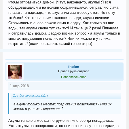
чтобы отправиться домой. И тут, наконец-то, акулы! Я вся
обрадовавшаяся и на всякий сохранившаяся, отправляю сима
плавать, в надежде, что акулы им заинтересуются. Но не тут-
то было! Как только сим оказался в воде, акулы исчезли.
Огорчилась и снова сажаю сима в лодку. Как только он вне
воды, так акулы снова тут как тут! И так еще 2 раза! Плюнула
и отправилась домой. Заодно возник вопрос - а акулы только в
местах погружения появляются? Или их можно и у пляжа
встретить? (если не ставить самой генераторы)
ihelen
Правая рука сатрапа
Повелитель снов
1 апр 2018
Zzz-Danaya сказал(а):
↑
а акулы только в местах погружения появляются? Или их
можно и у пляжа встретить?
Акулы только в местах погружения мне всегда попадались.
Есть акулы на поверхности, но они вот ни разу не нападали, а