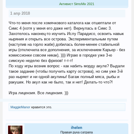
Активист SimsMix 2021
1 апр 2018
Что-то меня после хомячкового каталога как отшептали от
Симс 4 (хотя у меня его даже нет). Вернулась в Симс 3.
Захотелось наконец-то изучить Ислу Парадисо, освоить навык
ныряния и открыть все острова. Экспериментальным путем
(наступив на горло жабе) добилась более-менее стабильной
игры (отключила все дополнения, за исключением Карьер - без
комиссионки совсем никак), )))) Играю в городке уже 3-ю
симскую неделю без фризов! т-т-т!
По ходу игры возник вопрос - как набить морду акуле? Выдали
такое задание (чтобы получить карту острова), но сим уже 3-й
раз ныряет и ни одной акулины! Багаж полный мяса, рыбы и
ракушек. Но акул как не было, так и нет! Делать-то что?!
Игра лицензия. Все лицензия. )))
MaggieManor
нравится это.
ihelen
Правая рука сатрапа