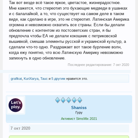
Так вот везде всё такое яркое, цветастое, жизнерадостное.
Мне кажется, что стереотип это бухающие медведи в ушанках
и с балалайкой, а то, что существует на самом деле в таком
виде, как сделано в игре, это не стереотип. Латинская Америка
огромна и невозможно охватить все страны. Если бы делали
обновление с контентом из постсоветских стран, я бы
предпочла чтобы ЕА не делали кокошник с петриковской
вышивкой, смешав элементы русской и украинской культур, а
сделали что-то одно. Раздражает вот такое бурление волн,
когда ежу понятно, что всю Латинскую Америку невозможно
запихнуть в одно обновление.
Последнее редактирование:
7 окт 2020
grafikat
,
KuriXarya
,
Tauc
и
5 другим
нравится это.
Shaniss
Гуру
Активист SimsMix 2021
7 окт 2020