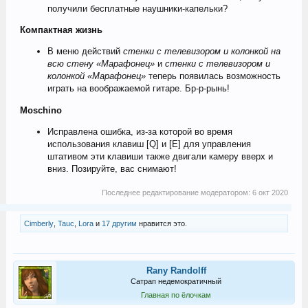
получили бесплатные наушники-капельки?
Компактная жизнь
В меню действий
стенки с телевизором и колонкой на
всю стену «Марафонец»
и
стенки с телевизором и
колонкой «Марафонец»
теперь появилась возможность
играть на воображаемой гитаре. Бр-р-рынь!
Moschino
Исправлена ошибка, из-за которой во время
использования клавиш [Q] и [E] для управления
штативом эти клавиши также двигали камеру вверх и
вниз. Позируйте, вас снимают!
Последнее редактирование модератором:
6 окт 2020
Cimberly
,
Tauc
,
Lora
и
17 другим
нравится это.
Rany Randolff
Сатрап недемократичный
Главная по ёлочкам