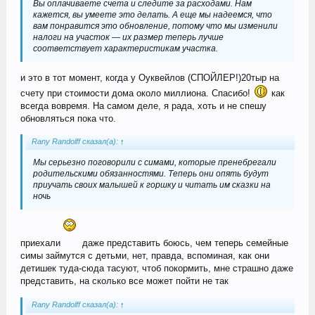
Вы оплачиваете счета и следите за расходами. Нам
кажется, вы умеете это делать. А еще мы надеемся, что
вам понравится это обновление, потому что мы изменили
налоги на участок — их размер теперь лучше
соответствует характеристикам участка.
и это в тот момент, когда у Оуквейлов (СПОЙЛЕР!)20тыр на
счету при стоимости дома около миллиона. Спасибо!
как
всегда вовремя. На самом деле, я рада, хоть и не спешу
обновляться пока что.
Rany Randolff сказал(а):
↑
Мы серьезно поговорили с симами, которые пренебрегали
родительскими обязанностями. Теперь они опять будут
приучать своих малышей к горшку и читать им сказки на
ночь
приехали
даже представить боюсь, чем теперь семейные
симы займутся с детьми, нет, правда, вспоминая, как они
детишек туда-сюда тасуют, чтоб покормить, мне страшно даже
представить, на сколько все может пойти не так
Rany Randolff сказал(а):
↑