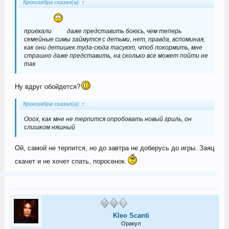
Крокозябра сказал(а):
↑
приехали
даже представить боюсь, чем теперь
семейные симы займутся с детьми, нет, правда, вспоминая,
как они детишек туда-сюда тасуют, чтоб покормить, мне
страшно даже представить, на сколько все может пойти не
так
Ну вдруг обойдется?
Крокозябра сказал(а):
↑
Ооох, как мне не терпится опробовать новый гриль, он
слишком няшный
Ой, самой не терпится, но до завтра не доберусь до игры. Заяц
скачет и не хочет спать, поросенок.
Kleo Scanti
Оракул