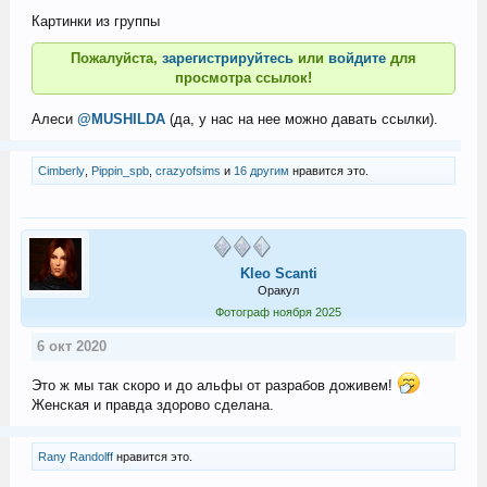
Картинки из группы
Пожалуйста,
зарегистрируйтесь
или
войдите
для
просмотра ссылок!
Алеси
@MUSHILDA
(да, у нас на нее можно давать ссылки).
Cimberly
,
Pippin_spb
,
crazyofsims
и
16 другим
нравится это.
Kleo Scanti
Оракул
Фотограф ноября 2025
6 окт 2020
Это ж мы так скоро и до альфы от разрабов доживем!
Женская и правда здорово сделана.
Rany Randolff
нравится это.