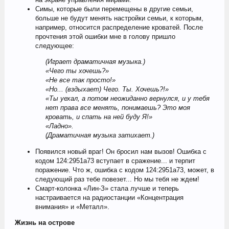
Симы, которые были перемещены в другие семьи,
больше не будут менять настройки семьи, к которым,
например, относится распределение кроватей. После
прочтения этой ошибки мне в голову пришло
следующее:
(Играет драматичная музыка.)
«Чего ты хочешь?»
«Не все так просто!»
«Но... (вздыхает) Чего. Ты. Хочешь?!»
«Ты уехал, а потом неожиданно вернулся, и у тебя
нет права все менять, понимаешь? Это моя
кровать, и спать на ней буду Я!»
«Ладно».
(Драматичная музыка затихает.)
Появился новый враг! Он бросил нам вызов! Ошибка с
кодом 124:2951a73 вступает в сражение... и терпит
поражение. Что ж, ошибка с кодом 124:2951a73, может, в
следующий раз тебе повезет... Но мы тебя не ждем!
Смарт-колонка «Лин-З» стала лучше и теперь
настраивается на радиостанции «Концентрация
внимания» и «Металл».
Жизнь на острове