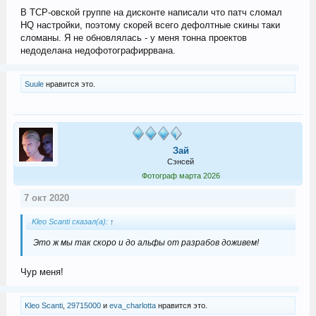
В ТСР-овской группе на дисконте написали что патч сломал
HQ настройки, поэтому скорей всего дефолтные скины таки
сломаны. Я не обновлялась - у меня тонна проектов
недоделана недофотографиррвана.
Suule
нравится это.
Зай
Сэнсей
Фотограф марта 2026
7 окт 2020
Kleo Scanti сказал(а):
↑
Это ж мы так скоро и до альфы от разрабов доживем!
Чур меня!
Kleo Scanti
,
29715000
и
eva_charlotta
нравится это.