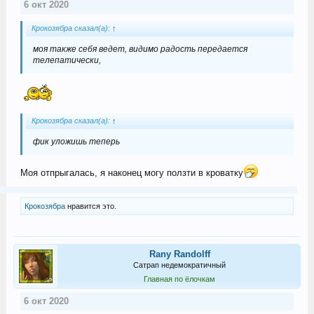
6 окт 2020
Крокозябра сказал(а):
↑
моя также себя ведет, видимо радость передается
телепатически,
Крокозябра сказал(а):
↑
фик уложишь теперь
Моя отпрыгалась, я наконец могу ползти в кроватку
Крокозябра
нравится это.
Rany Randolff
Сатрап недемократичный
Главная по ёлочкам
6 окт 2020