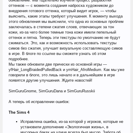
обновление. Мы тщательно изучили процесс разработки
оттенков — с момента создания наброска художником до
внедрения готового оттенка, который видит игрок, — чтобы
выяснить, какие этапы требуют улучшения. К моменту выхода
этого обновления мы выяснили, что одна из основных проблем
заключалась в степени сжатия слоев, отвечающих за тон
кожи, из-за чего более темные тона кожи имели пепельный
оттенок и пятна. Теперь эти текстуры по умолчанию не будут
сжиматься. Это, как и возможность использовать текстуры
симов без сжатия, улучшит визуальную составляющую симов
в игре. В блоге по ссылке вы сможете узнать об этом
подробнее.
Мы также обновили две прически из основной игры —
yfHair_LongBraidedPulledBack и ymHair_AfroMedium. Как мы уже
говорили в блоге, это лишь начало и в дальнейшем в игре
появятся другие улучшения. Ждите новостей!
SimGuruGnome, SimGuruDana и SimGuruRusskii
А теперь об исправлении ошибок:
The Sims 4
Исправлена ошибка, из-за которой у игроков, которые не
установили дополнение «Экологичная жизнь», в
мусорных баках на улице всегда был мусор. Забота об