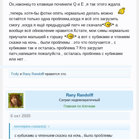
Ох,наконец-то клавиши починили Q и Е ,я так этого ждала
,теперь хотя-бы фотки опять нормально делать можно
остаётся только одна проблема,когда я всё это загрузить
смогу ,когда я ещё предыдущий патч не скачала
а
вообще всё обновление нравится.Кстати, мои симы нормально
приучали малышей к горшку
а вот с кубиками и чтением
сказки на ночь , были проблемы ..это что получается , с
кубиками так и осталась проблема ? Кто загрузит
патч,напишите пожалуйста , осталась проблема с кубиками
или нет .
Trofy
и
Rany Randolff
нравится это.
Rany Randolff
Сатрап недемократичный
Главная по ёлочкам
6 окт 2020
nesmejana сказал(а):
↑
с кубиками и чтением сказки на ночь , были проблемы