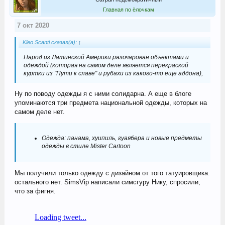
Главная по ёлочкам
7 окт 2020
Kleo Scanti сказал(а):
↑
Народ из Латинской Америки разочарован объектами и
одеждой (которая на самом деле является перекраской
куртки из "Пути к славе" и рубахи из какого-то еще аддона),
Ну по поводу одежды я с ними солидарна. А еще в блоге
упоминаются три предмета национальной одежды, которых на
самом деле нет.
Одежда: панама, хуипиль, гуаябера и новые предметы
одежды в стиле Mister Cartoon
Мы получили только одежду с дизайном от того татуировщика.
остального нет. SimsVip написали симсгуру Нику, спросили,
что за фигня.