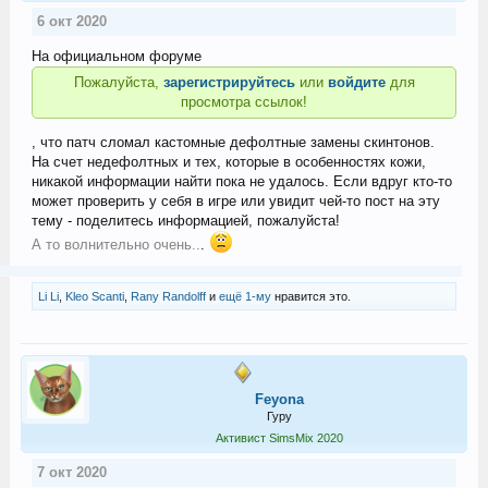
6 окт 2020
На официальном форуме
Пожалуйста,
зарегистрируйтесь
или
войдите
для
просмотра ссылок!
, что патч сломал кастомные дефолтные замены скинтонов.
На счет недефолтных и тех, которые в особенностях кожи,
никакой информации найти пока не удалось. Если вдруг кто-то
может проверить у себя в игре или увидит чей-то пост на эту
тему - поделитесь информацией, пожалуйста!
А то волнительно очень..
.
Li Li
,
Kleo Scanti
,
Rany Randolff
и
ещё 1-му
нравится это.
Feyona
Гуру
Активист SimsMix 2020
7 окт 2020