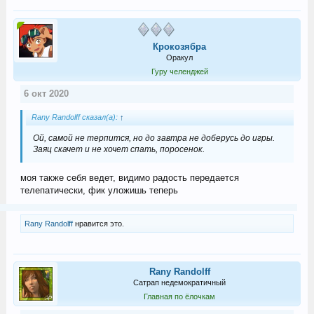
Крокозябра
Оракул
Гуру челенджей
6 окт 2020
Rany Randolff сказал(а):
↑
Ой, самой не терпится, но до завтра не доберусь до игры.
Заяц скачет и не хочет спать, поросенок.
моя также себя ведет, видимо радость передается
телепатически, фик уложишь теперь
Rany Randolff
нравится это.
Rany Randolff
Сатрап недемократичный
Главная по ёлочкам