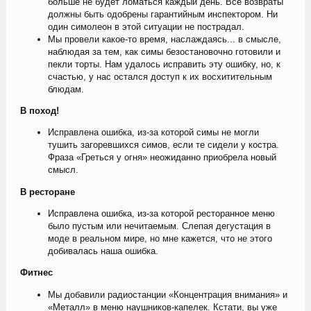
больше не будет ломаться каждый день. Все возвраты
должны быть одобрены гарантийным инспектором. Ни
один симолеон в этой ситуации не пострадал.
Мы провели какое-то время, наслаждаясь... в смысле,
наблюдая за тем, как симы безостановочно готовили и
пекли торты. Нам удалось исправить эту ошибку, но, к
счастью, у нас остался доступ к их восхитительным
блюдам.
В поход!
Исправлена ошибка, из-за которой симы не могли
тушить загоревшихся симов, если те сидели у костра.
Фраза «Греться у огня» неожиданно приобрела новый
смысл.
В ресторане
Исправлена ошибка, из-за которой ресторанное меню
было пустым или нечитаемым. Слепая дегустация в
моде в реальном мире, но мне кажется, что не этого
добивалась наша ошибка.
Фитнес
Мы добавили радиостанции «Концентрация внимания» и
«Металл» в меню наушников-капелек. Кстати, вы уже