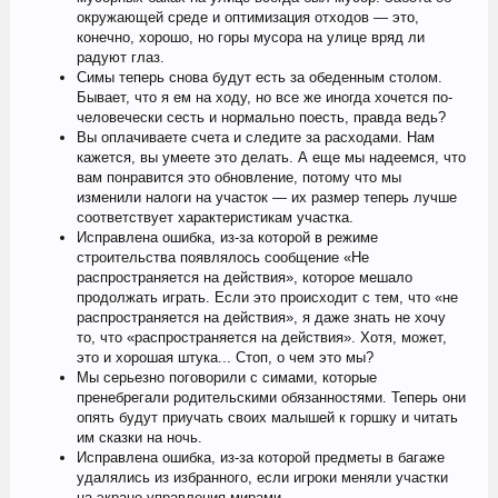
окружающей среде и оптимизация отходов — это,
конечно, хорошо, но горы мусора на улице вряд ли
радуют глаз.
Симы теперь снова будут есть за обеденным столом.
Бывает, что я ем на ходу, но все же иногда хочется по-
человечески сесть и нормально поесть, правда ведь?
Вы оплачиваете счета и следите за расходами. Нам
кажется, вы умеете это делать. А еще мы надеемся, что
вам понравится это обновление, потому что мы
изменили налоги на участок — их размер теперь лучше
соответствует характеристикам участка.
Исправлена ошибка, из-за которой в режиме
строительства появлялось сообщение «Не
распространяется на действия», которое мешало
продолжать играть. Если это происходит с тем, что «не
распространяется на действия», я даже знать не хочу
то, что «распространяется на действия». Хотя, может,
это и хорошая штука... Стоп, о чем это мы?
Мы серьезно поговорили с симами, которые
пренебрегали родительскими обязанностями. Теперь они
опять будут приучать своих малышей к горшку и читать
им сказки на ночь.
Исправлена ошибка, из-за которой предметы в багаже
удалялись из избранного, если игроки меняли участки
на экране управления мирами.