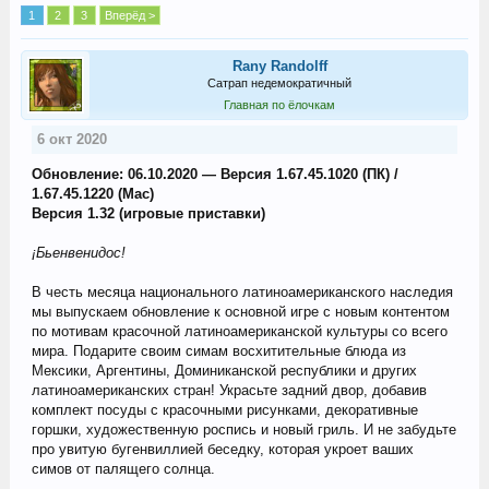
1
2
3
Вперёд >
Rany Randolff
Сатрап недемократичный
Главная по ёлочкам
6 окт 2020
Обновление: 06.10.2020 — Версия 1.67.45.1020 (ПК) /
1.67.45.1220 (Mac)
Версия 1.32 (игровые приставки)
¡Бьенвенидос!
В честь месяца национального латиноамериканского наследия
мы выпускаем обновление к основной игре с новым контентом
по мотивам красочной латиноамериканской культуры со всего
мира. Подарите своим симам восхитительные блюда из
Мексики, Аргентины, Доминиканской республики и других
латиноамериканских стран! Украсьте задний двор, добавив
комплект посуды с красочными рисунками, декоративные
горшки, художественную роспись и новый гриль. И не забудьте
про увитую бугенвиллией беседку, которая укроет ваших
симов от палящего солнца.