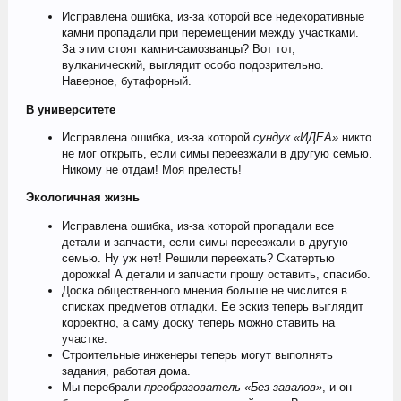
Исправлена ошибка, из-за которой все недекоративные
камни пропадали при перемещении между участками.
За этим стоят камни-самозванцы? Вот тот,
вулканический, выглядит особо подозрительно.
Наверное, бутафорный.
В университете
Исправлена ошибка, из-за которой
сундук «ИДЕА»
никто
не мог открыть, если симы переезжали в другую семью.
Никому не отдам! Моя прелесть!
Экологичная жизнь
Исправлена ошибка, из-за которой пропадали все
детали и запчасти, если симы переезжали в другую
семью. Ну уж нет! Решили переехать? Скатертью
дорожка! А детали и запчасти прошу оставить, спасибо.
Доска общественного мнения больше не числится в
списках предметов отладки. Ее эскиз теперь выглядит
корректно, а саму доску теперь можно ставить на
участке.
Строительные инженеры теперь могут выполнять
задания, работая дома.
Мы перебрали
преобразователь «Без завалов»
, и он