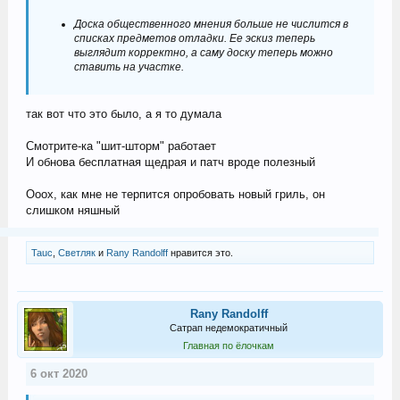
Доска общественного мнения больше не числится в
списках предметов отладки. Ее эскиз теперь
выглядит корректно, а саму доску теперь можно
ставить на участке.
так вот что это было, а я то думала
Смотрите-ка "шит-шторм" работает
И обнова бесплатная щедрая и патч вроде полезный
Ооох, как мне не терпится опробовать новый гриль, он
слишком няшный
Tauc
,
Светляк
и
Rany Randolff
нравится это.
Rany Randolff
Сатрап недемократичный
Главная по ёлочкам
6 окт 2020