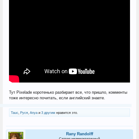
Тут Pixelade коротенько разбирает все, что пришло, комменты
тоже интересно почитать, если английский знаете.
Tauc
,
Руся
,
Anya
и
3 другим
нравится это.
Rany Randolff
Сатрап недемократичный