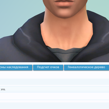
оны наследования
Подсчет очков
Генеалогическое дерево
 это.