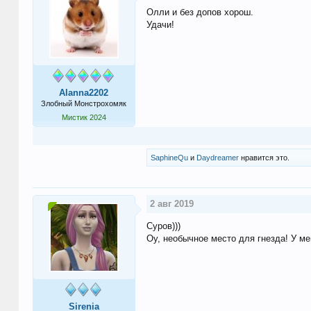
Олли и без допов хорош.
Удачи!
Alanna2202
Злобный Монстрохомяк
Мистик 2024
SaphineQu
и
Daydreamer
нравится это.
2 авг 2019
Суров)))
Оу, необычное место для гнезда! У ме
Sirenia