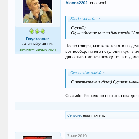
Alanna2202
, спасибо!
Sirenia сказал(а):
↑
Суров)))
Оу, необычное место для гнезда! У
Daydreamer
Активный участник
Чесно говоря, мне кажется что на Де
Активист SimsMix 2020
вот вообще ничего нету, один куст ли
династию годятся находятся в отдале
Censored сказал(а):
↑
С открытием и удачи) Суровое начал
Спасибо! Решила не постить пока дол
Censored
нравится это.
3 авг 2019