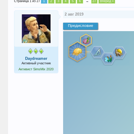
Страница 1 из 27
1
2
3
4
5
6
→
27
Вперёд >
2 авг 2019
Предисловие
Daydreamer
Активный участник
Активист SimsMix 2020