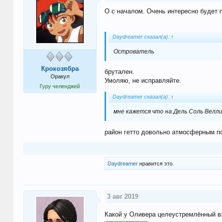
О с началом. Очень интересно будет 
Daydreamer сказал(а):
↑
Острователь
Крокозябра
брутален.
Оракул
Умоляю, не исправляйте.
Гуру челенджей
Daydreamer сказал(а):
↑
мне кажется что на Дель Соль Велли
район гетто довольно атмосферным п
Daydreamer
нравится это.
3 авг 2019
Какой у Оливера целеустремлённый вз