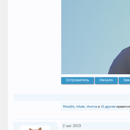
Острователь
Начало
Зак
RinaSim
,
Inhale
,
Viverna
и
15 другим
нравится
2 авг 2019