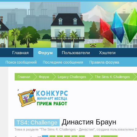
Главная
Форум
Пользователи
Хэштеги
Поиск сообщений
Последние сообщения
Правила форума
Главная
Форум
Legacy Challenges
The Sims 4: Challenges
Династия Браун
TS4: Challenge
Тема в разделе "
The Sims 4: Challenges - Династии
", создана пользователем
D