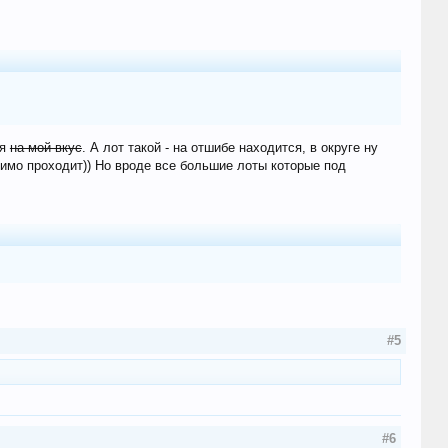
ая
на мой вкус
. А лот такой - на отшибе находится, в округе ну
 мимо проходит)) Но вроде все большие лоты которые под
#5
#6