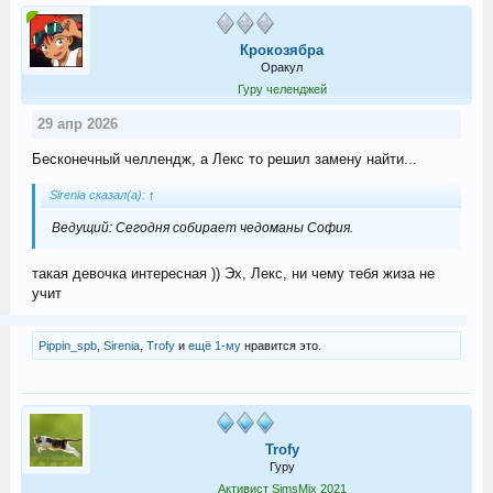
Крокозябра
Оракул
Гуру челенджей
29 апр 2026
Бесконечный челлендж, а Лекс то решил замену найти...
Sirenia сказал(а):
↑
Ведущий: Сегодня собирает чедоманы София.
такая девочка интересная )) Эх, Лекс, ни чему тебя жиза не
учит
Pippin_spb
,
Sirenia
,
Trofy
и
ещё 1-му
нравится это.
Trofy
Гуру
Активист SimsMix 2021