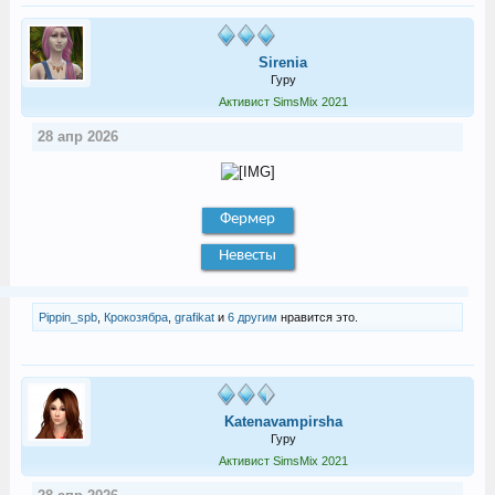
Sirenia
Гуру
Активист SimsMix 2021
28 апр 2026
Фермер
Невесты
Pippin_spb
,
Крокозябра
,
grafikat
и
6 другим
нравится это.
Katenavampirsha
Гуру
Активист SimsMix 2021