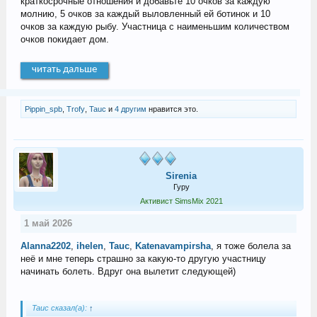
краткосрочные отношения и добавьте 10 очков за каждую
молнию, 5 очков за каждый выловленный ей ботинок и 10
очков за каждую рыбу. Участница с наименьшим количеством
очков покидает дом.
читать дальше
Pippin_spb
,
Trofy
,
Tauc
и
4 другим
нравится это.
Sirenia
Гуру
Активист SimsMix 2021
1 май 2026
Alanna2202
,
ihelen
,
Tauc
,
Katenavampirsha
, я тоже болела за
неё и мне теперь страшно за какую-то другую участницу
начинать болеть. Вдруг она вылетит следующей)
Tauc сказал(а):
↑