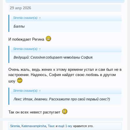
29 апр 2026
Sirenia сказал(а):
↑
Баллы
И побеждает Регина
Sirenia сказал(а):
↑
Ведущий: Сегодня собирает чемоданы София.
Очень жаль, ведь жених к этому времени устал и сам был не в
настроении. Надеюсь, София найдет свою любовь в другом
шоу
Sirenia сказал(а):
↑
Лекс: Итак, девочки. Расскажите про свой первый секс?)
Так он всех невест распугает
Sirenia
,
Katenavampirsha
,
Tauc
и
ещё 1-му
нравится это.