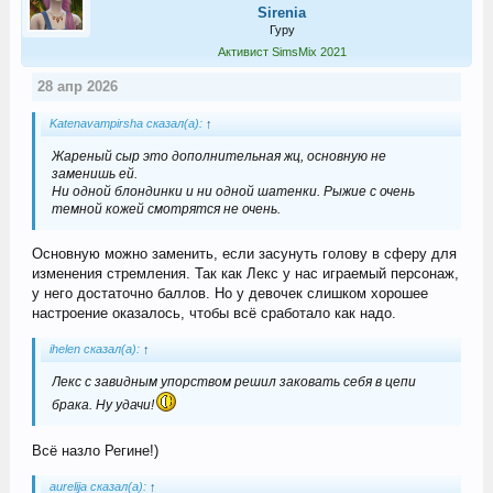
Sirenia
Гуру
Активист SimsMix 2021
28 апр 2026
Katenavampirsha сказал(а):
↑
Жареный сыр это дополнительная жц, основную не
заменишь ей.
Ни одной блондинки и ни одной шатенки. Рыжие с очень
темной кожей смотрятся не очень.
Основную можно заменить, если засунуть голову в сферу для
изменения стремления. Так как Лекс у нас играемый персонаж,
у него достаточно баллов. Но у девочек слишком хорошее
настроение оказалось, чтобы всё сработало как надо.
ihelen сказал(а):
↑
Лекс с завидным упорством решил заковать себя в цепи
брака. Ну удачи!
Всё назло Регине!)
aurelija сказал(а):
↑