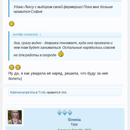
Удачи Лексу с выбором своей фермерши! Пока мне больше
нравится София.
aurelija сказал(а):
↑
Ага, сразу видно - девушка понимает, куда она приехала и
чем там будет заниматься. Остальные нарядились совсем
не для работы в огороде
Ну да, я как увидела её наряд, решила, что буду за неё
болеть)
Katenavampirsha
и
Trofy
нравится это.
Sirenia
Гуру
Активист SimsMix 2021