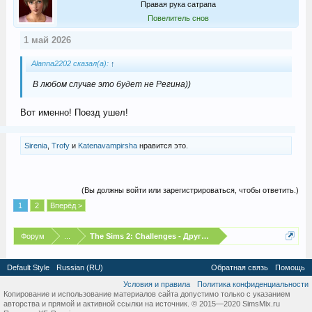
Правая рука сатрапа
Повелитель снов
1 май 2026
Alanna2202 сказал(а):
↑
В любом случае это будет не Регина))
Вот именно! Поезд ушел!
Sirenia
,
Trofy
и
Katenavampirsha
нравится это.
(Вы должны войти или зарегистрироваться, чтобы ответить.)
1
2
Вперёд >
Форум
...
The Sims 2: Challenges - Другие испытания
Default Style
Russian (RU)
Обратная связь
Помощь
Условия и правила
Политика конфиденциальности
Копирование и использование материалов сайта допустимо только с указанием
авторства и прямой и активной ссылки на источник. © 2015—2020 SimsMix.ru