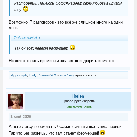
настроении. Надеюсь, София найдет свою любовь в другом
шоу
Возможно, 7 разговоров - это всё же слишком много на один
день.
Trofy сказал(а):
↑
Так он всех невест распугает
Не хочет терять времени и желает впендюрить кому-то)
Pippin_spb
,
Trofy
,
Alanna2202
и
ещё 1-му
нравится это.
ihelen
Правая рука сатрапа
Повелитель снов
1 май 2026
А чего Лексу переживать? Самая симпатичная ушла первой.
Так что без разницы, кто там станет фермершей