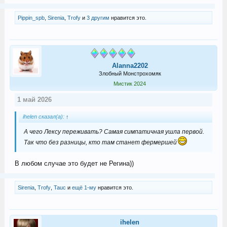
Pippin_spb
,
Sirenia
,
Trofy
и
3 другим
нравится это.
Alanna2202
Злобный Монстрохомяк
Мистик 2024
1 май 2026
ihelen сказал(а):
↑
А чего Лексу переживать? Самая симпатичная ушла первой.
Так что без разницы, кто там станет фермершей
В любом случае это будет не Регина))
Sirenia
,
Trofy
,
Tauc
и
ещё 1-му
нравится это.
ihelen