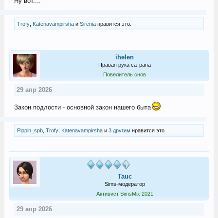
Ну вот....
Trofy
,
Katenavampirsha
и
Sirenia
нравится это.
ihelen
Правая рука сатрапа
Повелитель снов
29 апр 2026
Закон подлости - основной закон нашего быта
Pippin_spb
,
Trofy
,
Katenavampirsha
и
3 другим
нравится это.
Tauc
Sims-модератор
Активист SimsMix 2021
29 апр 2026