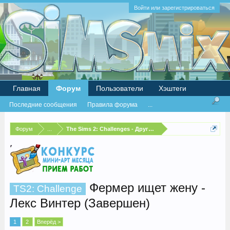
Войти или зарегистрироваться
Главная
Форум
Пользователи
Хэштеги
Последние сообщения
Правила форума
...
Форум
...
The Sims 2: Challenges - Другие испытания
Фермер ищет жену -
TS2: Challenge
Лекс Винтер (Завершен)
1
2
Вперёд >