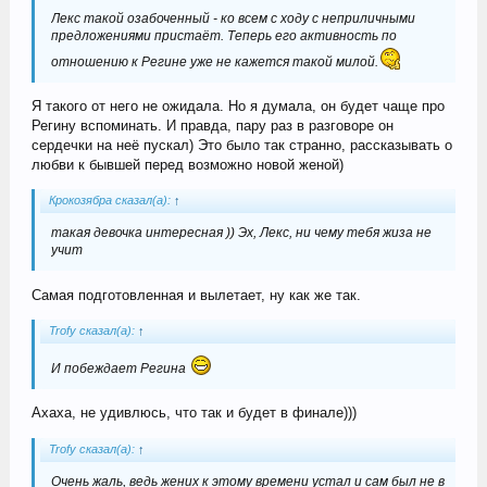
Лекс такой озабоченный - ко всем с ходу с неприличными
предложениями пристаёт. Теперь его активность по
отношению к Регине уже не кажется такой милой.
Я такого от него не ожидала. Но я думала, он будет чаще про
Регину вспоминать. И правда, пару раз в разговоре он
сердечки на неё пускал) Это было так странно, рассказывать о
любви к бывшей перед возможно новой женой)
Крокозябра сказал(а):
↑
такая девочка интересная )) Эх, Лекс, ни чему тебя жиза не
учит
Самая подготовленная и вылетает, ну как же так.
Trofy сказал(а):
↑
И побеждает Регина
Ахаха, не удивлюсь, что так и будет в финале)))
Trofy сказал(а):
↑
Очень жаль, ведь жених к этому времени устал и сам был не в