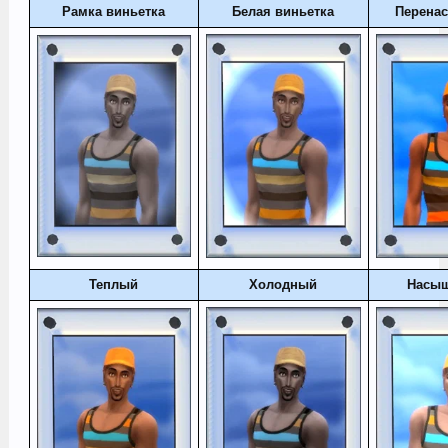
Рамка виньетка
Белая виньетка
Перена
Теплый
Холодный
Насы