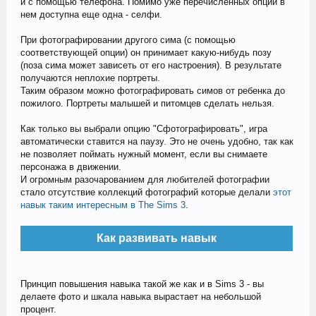
и с помощью телефона. Помимо уже перечисленных опций в
нем доступна еще одна - селфи.
При фотографировании другого сима (с помощью
соответствующей опции) он принимает какую-нибудь позу
(поза сима может зависеть от его настроения). В результате
получаются неплохие портреты.
Таким образом можно фотографировать симов от ребенка до
пожилого. Портреты малышей и питомцев сделать нельзя.
Как только вы выбрали опцию "Сфотографировать", игра
автоматически ставится на паузу. Это не очень удобно, так как
не позволяет поймать нужный момент, если вы снимаете
персонажа в движении.
И огромным разочарованием для любителей фотографии
стало отсутствие коллекций фотографий которые делали
этот
навык таким интересным в The Sims 3
.
Как развивать навык
Принцип повышения навыка такой же как и в Sims 3 - вы
делаете фото и шкала навыка вырастает на небольшой
процент.