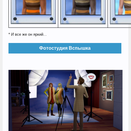
* И все же он яркий...
Фотостудия Вспышка