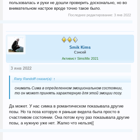
пользовалась и руки не дошли проверить досконально, но во
внимательном настрое вроде точно такое было.
Последнее редактирование:
3 янв 2022
Smik Kims
Сэнсей
Активист SimsMix 2021
3 янв 2022
Rany Randolff сказал(а):
↑
снимать Сима в определенном эмоциональном состоянии,
то он может принять характерную для этой эмоции позу.
Да может. У нас симка в романтическом показывала другие
позы. Но та поза которую я раньше видела была просто в
счастливом состоянии. Она потом кучу раз показывала другие
позы, а нужную уже нет. Жалко что нельзя((