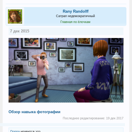
Rany Randolff
Сатрап недемократичный
Главная по ёлочкам
7 дек 2015
Обзор навыка фотографии
Последнее редактирование:
19 дек 2017
Donna
нравится это.