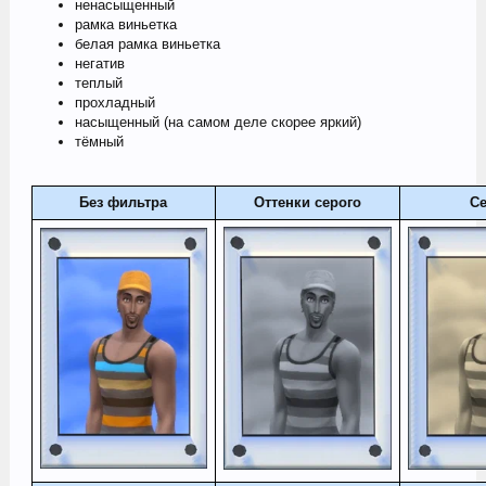
ненасыщенный
рамка виньетка
белая рамка виньетка
негатив
теплый
прохладный
насыщенный (на самом деле скорее яркий)
тёмный
Без фильтра​
Оттенки серого​
Се