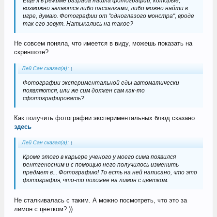
Еще я в режиме разраба нашла фотографии, которые,
возможно являются либо пасхалками, либо можно найти в
игре, думаю. Фотографии от "одноглазого монстра", вроде
так его зовут. Натыкались на такое?
Не совсем поняла, что имеется в виду, можешь показать на
скриншоте?
Лей Сан сказал(а):
↑
Фотографии экспериментальной еды автоматически
появляются, или же сим должен сам как-то
сфотографировать?
Как получить фотографии экспериментальных блюд сказано
здесь
Лей Сан сказал(а):
↑
Кроме этого в карьере ученого у моего сима появился
рентгеносним и с помощью него получилось изменить
предмет в... Фотографию! То есть на ней написано, что это
фотография, что-то похожее на лимон с цветком.
Не сталкивалась с таким. А можно посмотреть, что это за
лимон с цветком? ))