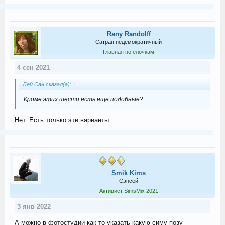
Rany Randolff
Сатрап недемократичный
Главная по ёлочкам
4 сен 2021
Лей Сан сказал(а):
↑
Кроме этих шести есть еще подобные?
Нет. Есть только эти варианты.
Smik Kims
Сэнсей
Активист SimsMix 2021
3 янв 2022
А можно в фотостудии как-то указать какую симу позу