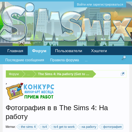
Войти или зарегистрироваться
Главная
Форум
Пользователи
Хэштеги
Последние сообщения
Правила форума
...
Форум
...
The Sims 4: На работу (Get to Work)
Фотография в в The Sims 4: На
работу
Метки:
the sims 4
ts4
ts4 get to work
на работу
фотография