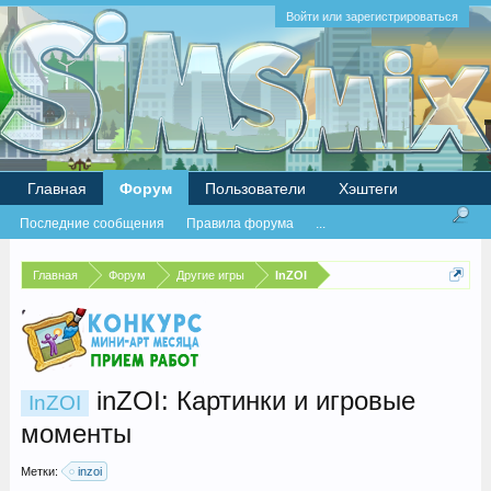
Войти или зарегистрироваться
Главная
Форум
Пользователи
Хэштеги
Последние сообщения
Правила форума
...
Главная
Форум
Другие игры
InZOI
inZOI: Картинки и игровые
InZOI
моменты
Метки:
inzoi