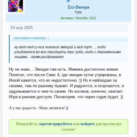
Zzz-Danaya
Гуру
Активист SimsMix 2021
14 апр 2025
nesmejana сказал(а):
↑
ну вот нет у них никаких эмоций и всё тут .... либо
улыбаются во все тридцать три зуба ,либо с деревянными
лицами ...прям раздражают
Ну не знаю... Эмоции там есть. Мимика достаточно живая.
Понятно, что после Симс 4, где эмоции чуток утрированы, в
Инзой кажется, что их недостаточно. )) Но я наблюдаю за
своими, там по разному бывает. И радуются, и огорчаются, и
задумываются о чем-то своем. Но косяков, конечно, хватает.
Игра в раннем доступе. Посмотрим, что через годик будет. ))
А у нас радость - Макс женился! ))
Пожалуйста,
зарегистрируйтесь
или
войдите
для просмотра
ссылок!