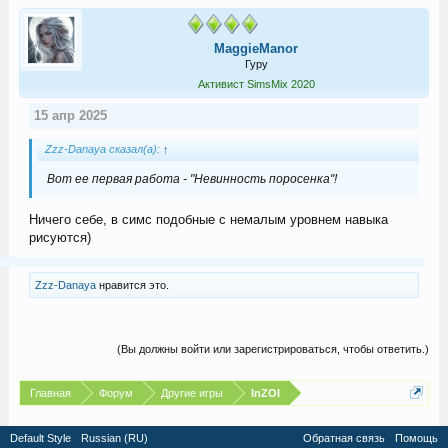
MaggieManor
Гуру
Активист SimsMix 2020
15 апр 2025
Zzz-Danaya сказал(а):
↑
Вот ее первая работа - "Невинность поросенка"!
Ничего себе, в симс подобные с немалым уровнем навыка
рисуются)
Zzz-Danaya
нравится это.
(Вы должны войти или зарегистрироваться, чтобы ответить.)
Главная
Форум
Другие игры
InZOI
Default Style
Russian (RU)
Обратная связь
Помощь