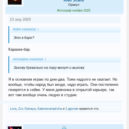
Kleo Scanti
Оракул
Фотограф ноября 2025
13 апр 2025
ihelen сказал(а):
↑
Это в баре?
Караоке-бар.
nesmejana сказал(а):
↑
Захожу буквально на пару минут и выхожу
Я в основном играю по дню-два. Тоже надолго не хватает. Но
вообще, чтобы народ был везде, надо играть. Они постепенно
генерятся в сейве. У меня девчонка в открытой карьере, так
вот там вообще очень людно в студии.
Lora
,
Zzz-Danaya
,
Katenavampirsha
и
2 другим
нравится это.