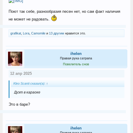
Поют так себе, разнообразия песен нет, но сам факт наличия
не может не радовать.
grafikat
,
Lora
,
Camomile
и
13 другим
нравится это.
ihelen
Правая рука сатрапа
Повелитель снов
12 апр 2025
Kleo Scanti сказал(а):
↑
Дуэт в караоке
Это в баре?
ihelen
Правая рука сатрапа