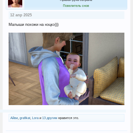
Повелитель снов
12 апр 2025
Малыши похожи на нэцкэ)))
Айви
,
grafikat
,
Lora
и
13 другим
нравится это.