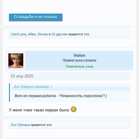
О свадьбе и не только
СветLana
,
Айви
,
Sirenia
и
15 другим
нравится это.
ihelen
Правая рука сатрапа
Повелитель снов
15 апр 2025
Zzz-Danaya сказал(а):
↑
Вот ее первая работа - "Невинность поросенка"! )
У меня тоже такая первая была
Zzz-Danaya
нравится это.