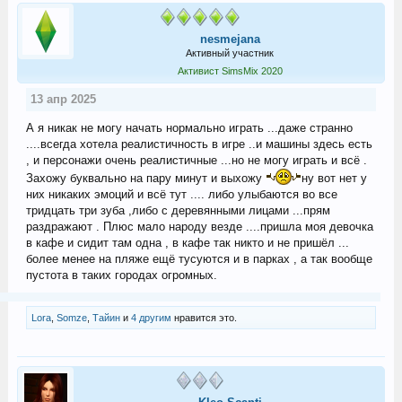
nesmejana
Активный участник
Активист SimsMix 2020
13 апр 2025
А я никак не могу начать нормально играть ...даже странно
....всегда хотела реалистичность в игре ..и машины здесь есть
, и персонажи очень реалистичные ...но не могу играть и всё .
Захожу буквально на пару минут и выхожу
ну вот нет у
них никаких эмоций и всё тут .... либо улыбаются во все
тридцать три зуба ,либо с деревянными лицами ...прям
раздражают . Плюс мало народу везде ....пришла моя девочка
в кафе и сидит там одна , в кафе так никто и не пришёл ...
более менее на пляже ещё тусуются и в парках , а так вообще
пустота в таких городах огромных.
Lora
,
Somze
,
Тайин
и
4 другим
нравится это.