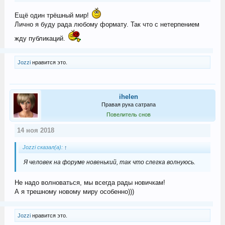
Ещё один трёшный мир!
Лично я буду рада любому формату. Так что с нетерпением
жду публикаций.
Jozzi
нравится это.
ihelen
Правая рука сатрапа
Повелитель снов
14 ноя 2018
Jozzi сказал(а):
↑
Я человек на форуме новенький, так что слегка волнуюсь.
Не надо волноваться, мы всегда рады новичкам!
А я трешному новому миру особенно)))
Jozzi
нравится это.