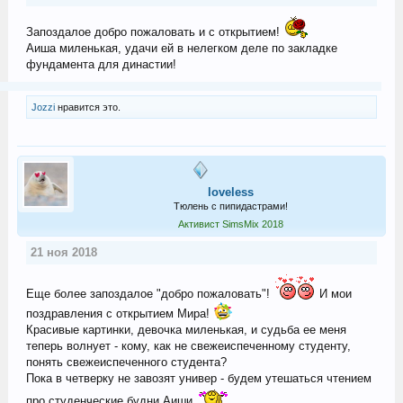
Запоздалое добро пожаловать и с открытием!
Аиша миленькая, удачи ей в нелегком деле по закладке
фундамента для династии!
Jozzi
нравится это.
loveless
Тюлень с пипидастрами!
Активист SimsMix 2018
21 ноя 2018
Еще более запоздалое "добро пожаловать"!
И мои
поздравления с открытием Мира!
Красивые картинки, девочка миленькая, и судьба ее меня
теперь волнует - кому, как не свежеиспеченному студенту,
понять свежеиспеченного студента?
Пока в четверку не завозят универ - будем утешаться чтением
про студенческие будни Аиши