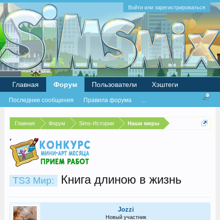
Войти или зарегистрироваться
Главная
Форум
Пользователи
Хэштеги
Последние сообщения
Правила форума
...
Главная
Форум
Sims-Истории
Наши миры
Книга длиною в жизнь
TS3 Мир:
Jozzi
Новый участник