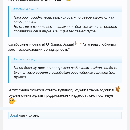
Jozzi сказал(а):
↑
Наскоро пройдя тест, выяснилось, что девочка моя полная
бездарность
Но мы не растерялись, а сразу так, без скромности, решили
посвятить себя науке. Не ищем мы легких путей!
Слабоумие и отвага! Отбивай, Аиша!
*это наш любимый
жест, выражающий солидарность*
Jozzi сказал(а):
↑
Не на девочку мою он неотрывно любовался, а ждал, когда же
блин глупые девчонки освободят его любимую игрушку. Эх...
мужики...
И тут снова хочется отбить кулачок) Мужики такие мужики!
Будем очень ждать продолжения - надеюсь, оно последует
Jozzi
нравится это.