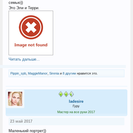
семью))
Это Эли и Терри.
Читать дальше...
Pippin_spb
,
MaggieManor
,
Sirenia
и
8 другим
нравится это.
ladesire
Гуру
Мастер на все руки 2017
23 май 2017
Маленький портрет))