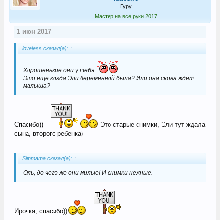
Гуру
Мастер на все руки 2017
1 июн 2017
loveless сказал(а):
↑
Хорошенькие они у тебя
Это еще когда Эли беременной была? Или она снова ждет
малыша?
Спасибо))
Это старые снимки, Эли тут ждала
сына, второго ребенка)
Simmama сказал(а):
↑
Оль, до чего же они милые! И снимки нежные.
Ирочка, спасибо))