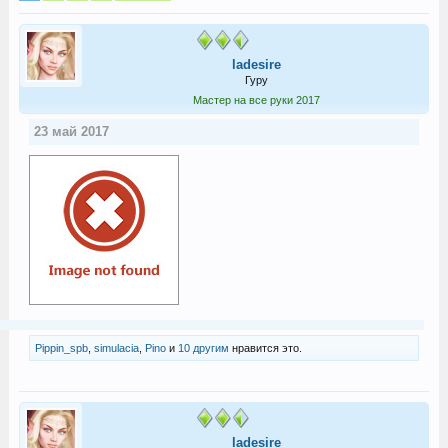
ladesire
Гуру
Мастер на все руки 2017
23 май 2017
Pippin_spb
,
simulacia
,
Pino
и
10 другим
нравится это.
ladesire