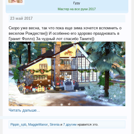
Гуру
Мастер на все руки 2017
23 май 2017
Скоро уже весна, так что пока еще зима хочется вспомнить о
веселом Рождестве)) И особенно его здорово праздновать в
Гранит Фоллз) За чудный лот спасибо Таните))
Читать дальше...
Pippin_spb
,
MaggieManor
,
Sirenia
и
7 другим
нравится это.