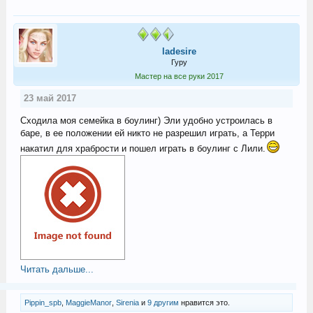
ladesire
Гуру
Мастер на все руки 2017
23 май 2017
Cходила моя семейка в боулинг) Эли удобно устроилась в
баре, в ее положении ей никто не разрешил играть, а Терри
накатил для храбрости и пошел играть в боулинг с Лили.
Читать дальше...
Pippin_spb
,
MaggieManor
,
Sirenia
и
9 другим
нравится это.