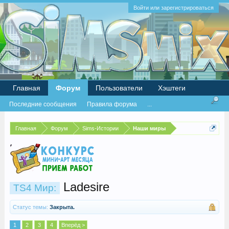
Войти или зарегистрироваться
Главная
Форум
Пользователи
Хэштеги
Последние сообщения
Правила форума
...
Главная
Форум
Sims-Истории
Наши миры
Ladesire
TS4 Мир:
Статус темы:
Закрыта.
1
2
3
4
Вперёд >