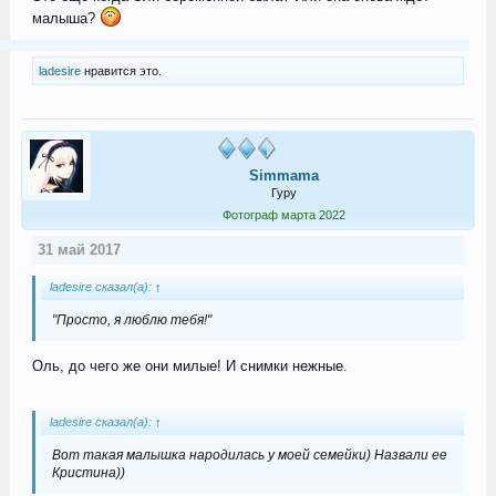
малыша?
ladesire
нравится это.
Simmama
Гуру
Фотограф марта 2022
31 май 2017
ladesire сказал(а):
↑
"Просто, я люблю тебя!"
Оль, до чего же они милые! И снимки нежные.
ladesire сказал(а):
↑
Вот такая малышка народилась у моей семейки) Назвали ее
Кристина))