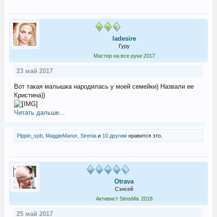
ladesire
Гуру
Мастер на все руки 2017
23 май 2017
Вот такая малышка народилась у моей семейки) Назвали ее
Кристина))
Читать дальше...
Pippin_spb
,
MaggieManor
,
Sirenia
и
10 другим
нравится это.
Otrava
Сэнсей
Активист SimsMix 2018
25 май 2017