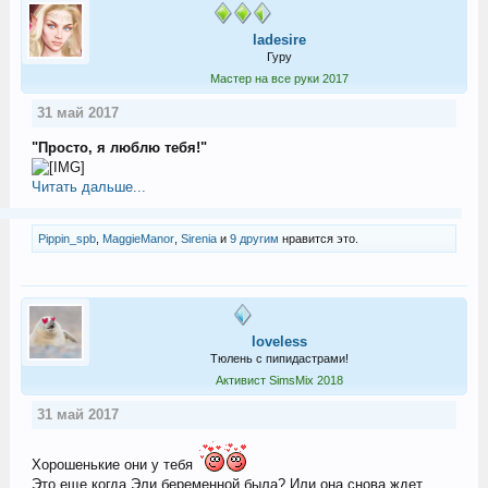
ladesire
Гуру
Мастер на все руки 2017
31 май 2017
"Просто, я люблю тебя!"
Читать дальше...
Pippin_spb
,
MaggieManor
,
Sirenia
и
9 другим
нравится это.
loveless
Тюлень с пипидастрами!
Активист SimsMix 2018
31 май 2017
Хорошенькие они у тебя
Это еще когда Эли беременной была? Или она снова ждет