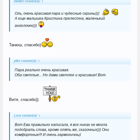
fatalist сказал(а):
↑
Оль, очень красивая пара и чудесные скрины)))
А еще малышка Кристина прелестна, маленький
ангелочек)))
Танюш, спасибо)
pike сказал(а):
↑
Пара реально очень красивая.
Оба светлые... Но дама светлее и красивше! Вот.
Витя, спасибо))
Lora сказал(а):
↑
Вот Ева правильно написала, я все никак не могла
подобрать слова, кроме опять же, сказочных))) Они
комфортные!!! И очень гармоничны)