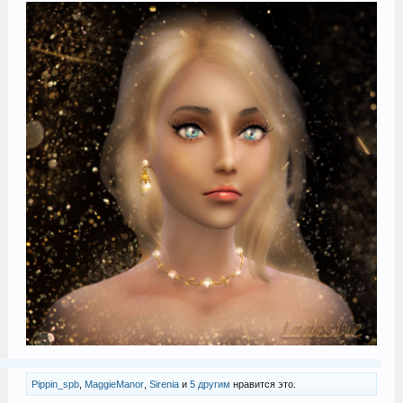
Pippin_spb
,
MaggieManor
,
Sirenia
и
5 другим
нравится это.