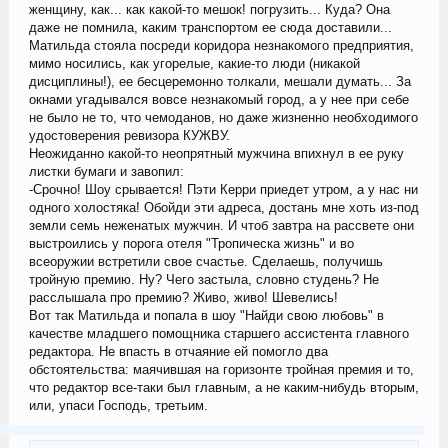
женщину, как... как какой-то мешок! погрузить... Куда? Она
даже не помнила, каким транспортом ее сюда доставили...
Матильда стояла посреди коридора незнакомого предприятия,
мимо носились, как угорелые, какие-то люди (никакой
дисциплины!), ее бесцеремонно толкали, мешали думать... За
окнами угадывался вовсе незнакомый город, а у нее при себе
не было не то, что чемоданов, но даже жизненно необходимого
удостоверения ревизора КУЖВУ.
Неожиданно какой-то неопрятный мужчина впихнул в ее руку
листки бумаги и завопил:
-Срочно! Шоу срывается! Пэти Керри приедет утром, а у нас ни
одного холостяка! Обойди эти адреса, достань мне хоть из-под
земли семь неженатых мужчин. И чтоб завтра на рассвете они
выстроились у порога отеля "Тропическа жизнь" и во
всеоружии встретили свое счастье. Сделаешь, получишь
тройную премию. Ну? Чего застыла, словно студень? Не
расслышала про премию? Живо, живо! Шевелись!
Вот так Матильда и попала в шоу "Найди свою любовь" в
качестве младшего помощника старшего ассистента главного
редактора. Не впасть в отчаяние ей помогло два
обстоятельства: маячившая на горизонте тройная премия и то,
что редактор все-таки был главным, а не каким-нибудь вторым,
или, упаси Господь, третьим.