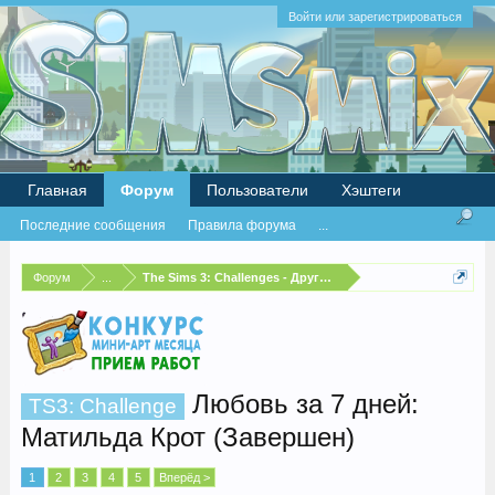
Войти или зарегистрироваться
Главная
Форум
Пользователи
Хэштеги
Последние сообщения
Правила форума
...
Форум
...
The Sims 3: Challenges - Другие испытания
Любовь за 7 дней:
TS3: Challenge
Матильда Крот (Завершен)
1
2
3
4
5
Вперёд >