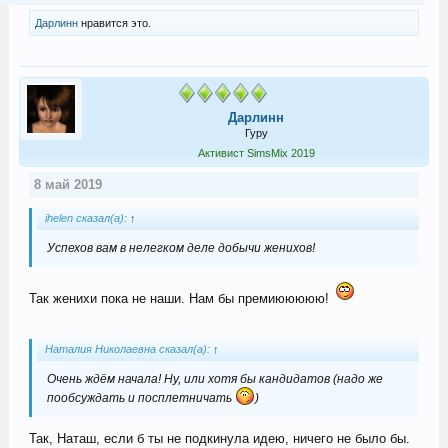
Дарлинн
нравится это.
Дарлинн
Гуру
Активист SimsMix 2019
8 май 2019
ihelen сказал(а):
↑
Успехов вам в нелегком деле добычи женихов!
Так женихи пока не наши. Нам бы премиююююю!
Наталия Николаевна сказал(а):
↑
Очень ждём начала! Ну, или хотя бы кандидатов (надо же
пообсуждать и посплетничать
)
Так, Наташ, если б ты не подкинула идею, ничего не было бы.