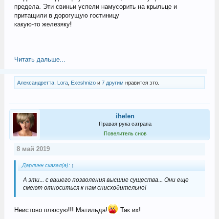
предела. Эти свиньи успели намусорить на крыльце и
притащили в дорогущую гостиницу
какую-то железяку!
Читать дальше...
Александретта
,
Lora
,
Exeshnizo
и
7 другим
нравится это.
ihelen
Правая рука сатрапа
Повелитель снов
8 май 2019
Дарлинн сказал(а):
↑
А эти... с вашего позволения высшие существа... Они еще
смеют относиться к нам снисходительно!
Неистово плюсую!!! Матильда!
Так их!