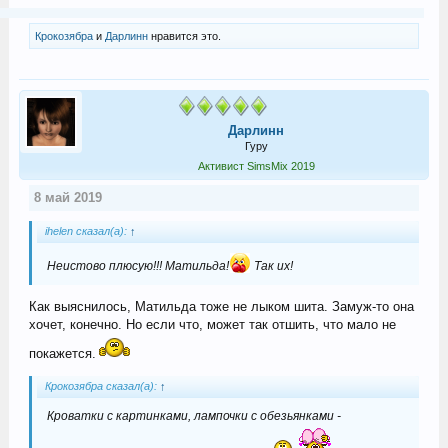
Крокозябра
и
Дарлинн
нравится это.
Дарлинн
Гуру
Активист SimsMix 2019
8 май 2019
ihelen сказал(а):
↑
Неистово плюсую!!! Матильда!
Так их!
Как выяснилось, Матильда тоже не лыком шита. Замуж-то она
хочет, конечно. Но если что, может так отшить, что мало не
покажется.
Крокозябра сказал(а):
↑
Кроватки с картинками, лампочки с обезьянками -