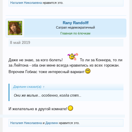
Наталия Николаевна
нравится это.
Rany Randolff
Сатрап недемократичный
Главная по ёлочкам
8 май 2019
Даже не знаю, за кого болеть!
То ли за Коннора, то ли
за Лейтона - оба они мене всегда нравились из всех горожан.
Впрочем Гобиас тоже интересный вариант
Дарлинн сказал(а):
↑
Они же милые... особенно, когда спят...
И желательно в другой комнате!
Наталия Николаевна
и
Дарлинн
нравится это.