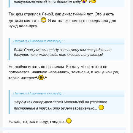
натурально тихий час в детском саду
Так дом строился Леной, как династийный лот. Это и есть
детские комнаты.
Я их только немного переделала для
нужд челенджа.
Наталия Николаевна сказал(а):
↑
Вика! Слов у меня нет! Ну вот почему ты так редко нас
балуешь челенжами, ведь так классно получается!
Не люблю играть по правилам. Когда у меня что-то не
получается, начинаю нервничать, злиться и, в конце концов,
теряю интерес
Наталия Николаевна сказал(а):
↑
Утром как соберутся перед Матильдой на утреннее
построение в трусах, это будет забавненько...
Наташ, ты, как в воду, глядишь