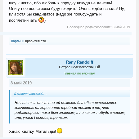
шоу к ногтю, ибо любовь к порядку никуда не денешь!
Они у нее все строем будут ходить! Очень ждём начала! Ну,
или хотя бы кандидатов (надо же пообсуждать и
посплетничать
)
Последнее редактирование:
8 май 2019
Дарлинн
нравится это.
Rany Randolff
Сатрап недемократичный
Главная по ёлочкам
8 май 2019
Дарлинн сказал(а):
↑
Не впасть в отчаяние ей помогло два обстоятельства:
маячившая на горизонте тройная премия и то, что
редактор все-таки был главным, а не каким-нибудь вторым,
или, упаси Господь, третьим.
Узнаю хватку Матильды!