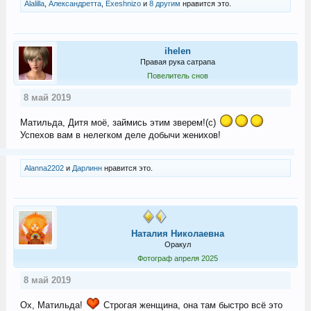
Alalilla
,
Александретта
,
Exeshnizo
и
8 другим
нравится это.
ihelen
Правая рука сатрапа
Повелитель снов
8 май 2019
Матильда, Дитя моё, займись этим зверем!(с)
Успехов вам в нелегком деле добычи женихов!
Alanna2202
и
Дарлинн
нравится это.
Наталия Николаевна
Оракул
Фотограф апреля 2025
8 май 2019
Ох, Матильда!
Строгая женщина, она там быстро всё это