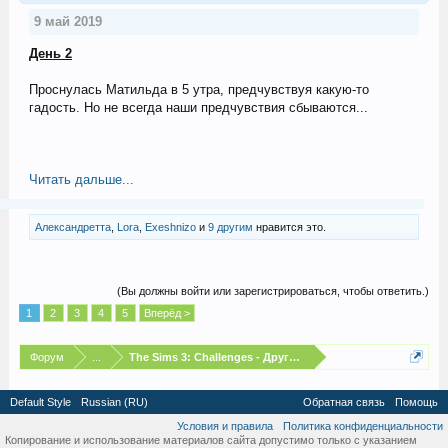
9 май 2019
День 2
Проснулась Матильда в 5 утра, предчувствуя какую-то
гадость. Но не всегда наши предчувствия сбываются...
Читать дальше...
Александретта
,
Lora
,
Exeshnizo
и
9 другим
нравится это.
(Вы должны войти или зарегистрироваться, чтобы ответить.)
1
2
3
4
5
Вперёд >
Форум
...
The Sims 3: Challenges - Другие испытания
Default Style
Russian (RU)
Обратная связь
Помощь
Условия и правила
Политика конфиденциальности
Копирование и использование материалов сайта допустимо только с указанием