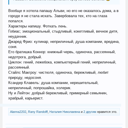
Вообще я хотела папашу Альви, но его не оказалось дома, а в
городе я не стала искать. Завербовала тех, кто на глаза
попался.
Характеры напишу. Фоткать лень.
Гобиас; эмоциональный, стыдливый, кокетливый, вечное дитя,
неудачник.
Джаред Фрио: кулинар, неприличный, душа компании, вредина,
соня.
Его братишка Коннор: книжный червь, одиночка, рассеянный,
недотрога, добрый.
Циклон: гений, лежебока, компьютерный гений, неприличный,
рассеянный.
Стайлс Макгроу: чистюля, одиночка, бережливый, любит
природу, недосоня.
Ксандер Клавель: душа компании, нерешительный,
неприличный, попрошайка, холерик.
Ну и Лейтон: добрый бережливый, примерный семьянин,
храбрый, карьерист.
Alanna2202
,
Rany Randolff
,
Наталия Николаевна
и
2 другим
нравится это.