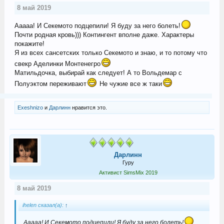
8 май 2019
Ааааа! И Секемото подцепили! Я буду за него болеть!
Почти родная кровь))) Контингент вполне даже. Характеры
покажите!
Я из всех сансетских только Секемото и знаю, и то потому что
свекр Аделинки Монтенегро
Матильдочка, выбирай как следует! А то Вольдемар с
Полуэктом переживают
Не чужие все ж таки
Exeshnizo
и
Дарлинн
нравится это.
Дарлинн
Гуру
Активист SimsMix 2019
8 май 2019
ihelen сказал(а):
↑
Ааааа! И Секемото подцепили! Я буду за него болеть!