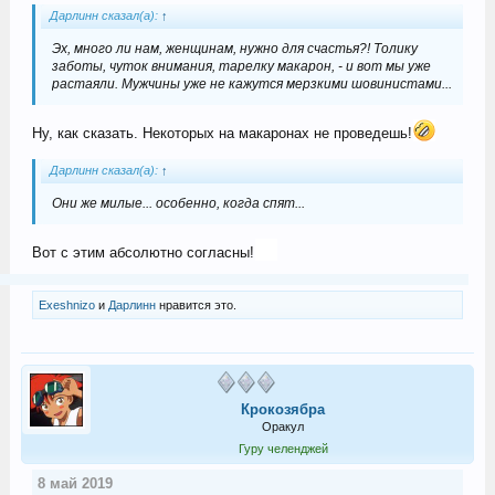
Дарлинн сказал(а):
↑
Эх, много ли нам, женщинам, нужно для счастья?! Толику
заботы, чуток внимания, тарелку макарон, - и вот мы уже
растаяли. Мужчины уже не кажутся мерзкими шовинистами...
Ну, как сказать. Некоторых на макаронах не проведешь!
Дарлинн сказал(а):
↑
Они же милые... особенно, когда спят...
Вот с этим абсолютно согласны!
Exeshnizo
и
Дарлинн
нравится это.
Крокозябра
Оракул
Гуру челенджей
8 май 2019