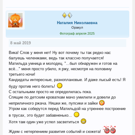
Наталия Николаевна
Оракул
Фотограф апреля 2025
8 май 2019
Вика! Слов у меня нет! Ну вот почему ты так редко нас
балуешь челенжами, ведь так классно получается!
Матильда умница и молодец. "...был обнаружен и готов на
всё..." меня просто убило, я ржу, несмотря на половину
третьего ночи!
Кандидаты интересные, разноплановые. И даже лысый есть! Я
буду против него болеть!
С остальными просто не определилась пока.
Спящие по детским кроваткам мачо умилили и довели до
неприличного ржача. Няшки же, пупсики и зайки
Утром как соберутся перед Матильдой на утреннее построение
в трусах, это будет забавненько...
Хотя там один уже успел засветиться
Ждем с нетерпением развития событий и сюжета!