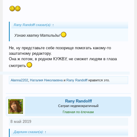
Rany Randolff сказал(а):
↑
Узнаю хватку Матильды!
Не, ну представьте себе позорище помогать какому-то
заштатному редактору.
Она ж потом, в родном КУЖВУ, не сможет людям в глаза
смотреть
Alanna2202
,
Наталия Николаевна
и
Rany Randolff
нравится это.
Rany Randolff
Сатрап недемократичный
Главная по ёлочкам
8 май 2019
Дарлинн сказал(а):
↑