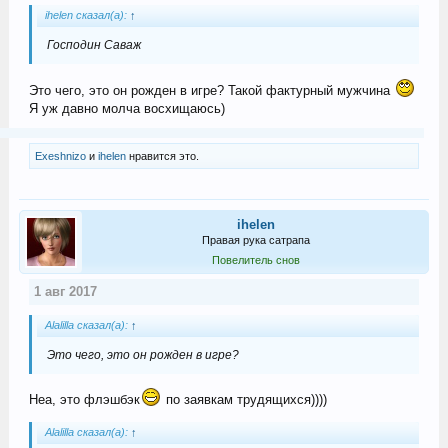
ihelen сказал(а):
↑
Господин Саваж
Это чего, это он рожден в игре? Такой фактурный мужчина
Я уж давно молча восхищаюсь)
Exeshnizo
и
ihelen
нравится это.
ihelen
Правая рука сатрапа
Повелитель снов
1 авг 2017
Alalilla сказал(а):
↑
Это чего, это он рожден в игре?
Неа, это флэшбэк
по заявкам трудящихся))))
Alalilla сказал(а):
↑