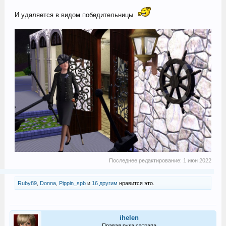
И удаляется в видом победительницы
Последнее редактирование:
1 июн 2022
Ruby89
,
Donna
,
Pippin_spb
и
16 другим
нравится это.
ihelen
Правая рука сатрапа