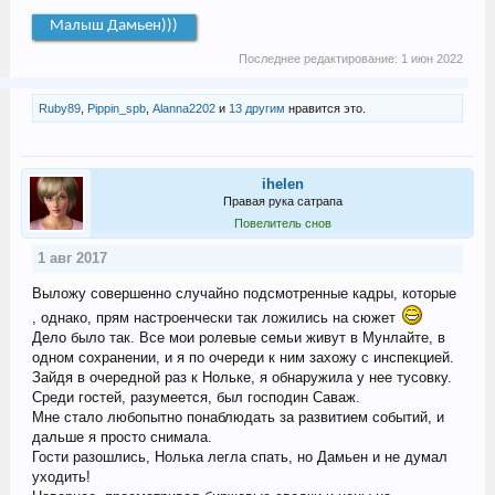
Малыш Дамьен)))
Последнее редактирование:
1 июн 2022
Ruby89
,
Pippin_spb
,
Alanna2202
и
13 другим
нравится это.
ihelen
Правая рука сатрапа
Повелитель снов
1 авг 2017
Выложу совершенно случайно подсмотренные кадры, которые
, однако, прям настроенчески так ложились на сюжет
Дело было так. Все мои ролевые семьи живут в Мунлайте, в
одном сохранении, и я по очереди к ним захожу с инспекцией.
Зайдя в очередной раз к Нольке, я обнаружила у нее тусовку.
Среди гостей, разумеется, был господин Саваж.
Мне стало любопытно понаблюдать за развитием событий, и
дальше я просто снимала.
Гости разошлись, Нолька легла спать, но Дамьен и не думал
уходить!