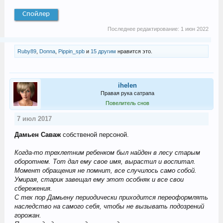
Спойлер
Последнее редактирование:
1 июн 2022
Ruby89
,
Donna
,
Pippin_spb
и
15 другим
нравится это.
ihelen
Правая рука сатрапа
Повелитель снов
7 июл 2017
Дамьен Саваж
собственой персоной.
Когда-то трехлетним ребенком был найден в лесу старым
оборотнем. Тот дал ему свое имя, вырастил и воспитал.
Момент обращения не помнит, все случилось само собой.
Умирая, старик завещал ему этот особняк и все свои
сбережения.
С тех пор Дамьену периодически приходится переоформлять
наследство на самого себя, чтобы не вызывать подозрений
горожан.