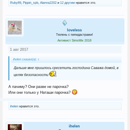
Ruby89
,
Pippin_spb
,
Alanna2202
и
12 другим
нравится это.
loveless
Тюлень с пипидастрами!
Активист SimsMix 2018
1 авг 2017
ihelen сказал(а):
↑
Дальше мне пришлось сресетить господина Саважа домой, в
целях безопасности
А пачиму? Они разве не парочка?
Или они только у Наташи парочка?
ihelen
нравится это.
ihelen