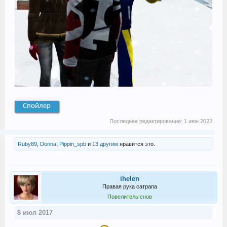
Спойлер
Последнее редактирование:
1 июн 2022
Ruby89
,
Donna
,
Pippin_spb
и
13 другим
нравится это.
ihelen
Правая рука сатрапа
Повелитель снов
8 июл 2017