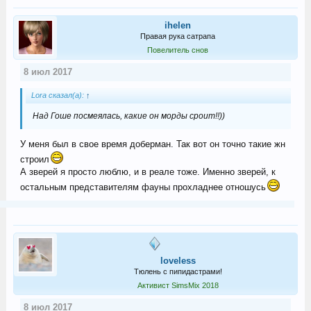
ihelen
Правая рука сатрапа
Повелитель снов
8 июл 2017
Lora сказал(а):
↑
Над Гоше посмеялась, какие он морды сроит!!))
У меня был в свое время доберман. Так вот он точно такие жн
строил
А зверей я просто люблю, и в реале тоже. Именно зверей, к
остальным представителям фауны прохладнее отношусь
loveless
Тюлень с пипидастрами!
Активист SimsMix 2018
8 июл 2017