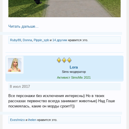
Читать дальше...
Ruby89
,
Donna
,
Pippin_spb
и
14 другим
нравится это.
Lora
Sims-модератор
Активист SimsMix 2021
8 июл 2017
Все персонажи без исключения интересны) Но в твоих
рассказах первенство всегда занимают животные) Над Гоше
посмеялась, какие он морды сроит!!))
Exeshnizo
и
ihelen
нравится это.