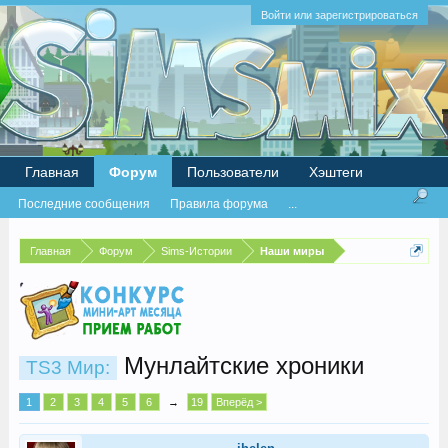
Войти или зарегистрироваться
Главная
Форум
Пользователи
Хэштеги
Последние сообщения
Правила форума
...
Главная
Форум
Sims-Истории
Наши миры
Мунлайтские хроники
TS3 Мир:
1
2
3
4
5
6
→
19
Вперёд >