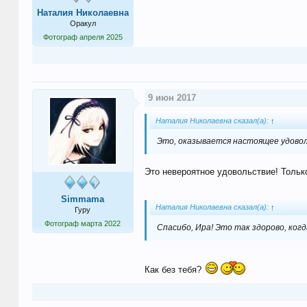
Наталия Николаевна
Оракул
Фотограф апреля 2025
9 июн 2017
Наталия Николаевна сказал(а):
↑
Это, оказывается настоящее удоволь
Это невероятное удовольствие! Тольк
Simmama
Наталия Николаевна сказал(а):
↑
Гуру
Фотограф марта 2022
Спасибо, Ира! Это так здорово, ког
Как без тебя?