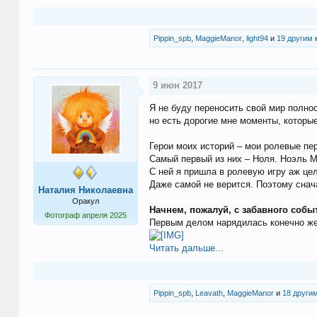
Pippin_spb
,
MaggieManor
,
light94
и
19 другим
н
9 июн 2017
Я не буду переносить свой мир полно
но есть дорогие мне моменты, которые
Герои моих историй – мои ролевые пе
Самый первый из них – Ноля. Ноэль М
С ней я пришла в ролевую игру аж це
Даже самой не верится. Поэтому снач
Наталия Николаевна
Оракул
Начнем, пожалуй, с забавного собы
Фотограф апреля 2025
Первым делом нарядилась конечно же
Читать дальше...
Pippin_spb
,
Leavath
,
MaggieManor
и
18 други