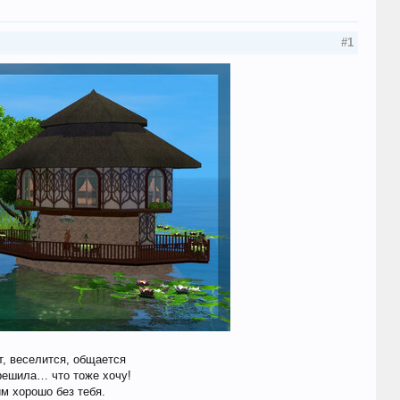
#1
т, веселится, общается
решила… что тоже хочу!
 хорошо без тебя. ​