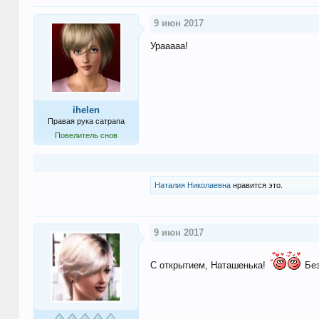
9 июн 2017
Урааааа!
ihelen
Правая рука сатрапа
Повелитель снов
Наталия Николаевна
нравится это.
9 июн 2017
С открытием, Наташенька!
Без