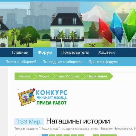
Главная
Форум
Пользователи
Хэштеги
Поиск сообщений
Последние сообщения
Правила форума
Главная
Форум
Sims-Истории
Наши миры
Наташины истории
TS3 Мир:
Тема в разделе "
Наши миры
", создана пользователем
Наталия Николаевна
,
9