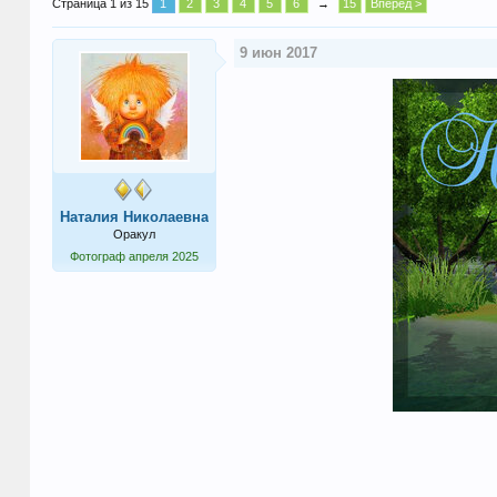
Страница 1 из 15
1
2
3
4
5
6
→
15
Вперёд >
9 июн 2017
Наталия Николаевна
Оракул
Фотограф апреля 2025