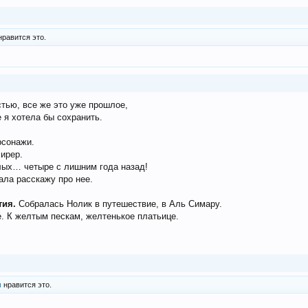
равится это.
стью, все же это уже прошлое,
 я хотела бы сохранить.
рсонажи.
ирер.
лых… четыре с лишним года назад!
ала расскажу про нее.
тия.
Собралась Нолик в путешествие, в Аль Симару.
. К желтым пескам, желтенькое платьице.
м
нравится это.