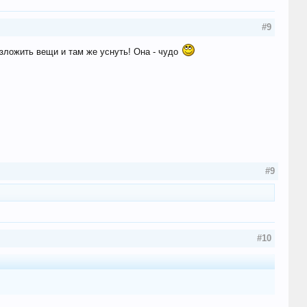
#9
азложить вещи и там же уснуть! Она - чудо
#9
#10