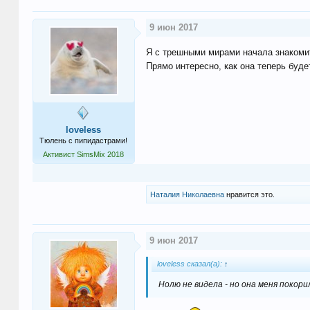
9 июн 2017
Я с трешными мирами начала знакомить
Прямо интересно, как она теперь буд
loveless
Тюлень с пипидастрами!
Активист SimsMix 2018
Наталия Николаевна
нравится это.
9 июн 2017
loveless сказал(а):
↑
Нолю не видела - но она меня покорил