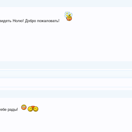
 видеть Нолю! Добро пожаловать!
 тебе рады!