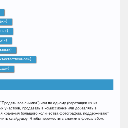
ах»)
сты»)
цы»)
омцы»)
хъестественное»)
ода»)
"Продать все снимки") или по одному (перетащив их из
х участков, продавать в комиссионке или добавлять в
ля хранения большого количества фотографий, поддерживают
ючить слайд-шоу. Чтобы переместить снимки в фотоальбом,