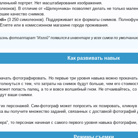
аленький портрет. Нет масштабирования изображения.
олеонов). В отличие от «Щелкунчика» позволяет делать не только мален
ошее качество снимков.
di»
(3 250 симолеонов). Поддерживает все форматы снимков. Полнофун
 Египте или в комиссионном магазине городе проживания.
жизнь фотоаппарат "Изгой" появился в инвентаре у всех симов по умолчан
Как развивать навык
ачать фотографировать. Но первые три уровня навыка можно прокачать п
лкнуться с тем, что затраты на снимок будут больше, чем его стоимост
может попасть палец, а то и вовсе волшебный гном. Не отчаивайтесь, с
удут ваши снимки.
их персонажей. Сим-фотограф может попросить их позировать, кликнув 
ыка вы получите множество заданий, связанных с доставкой фотографи
ера", то персонаж начиная с самого первого уровня навыка фотографи
Режимы съемки