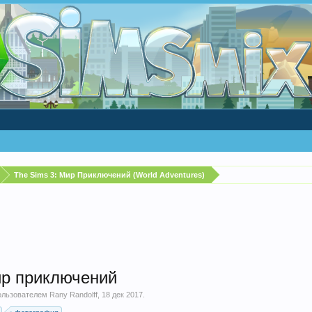
The Sims 3: Мир Приключений (World Adventures)
ир приключений
пользователем
Rany Randolff
,
18 дек 2017
.