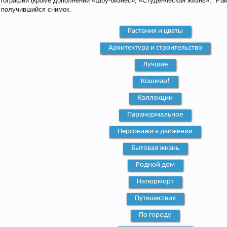
тографий (кроме дополнений «Шоу-бизнес», «Студенческая жизнь», "Рай
 получившийся снимок.
Растения и цветы
Архитектура и строительство
Лучшие
Кошмар!
Коллекции
Паранормальное
Персонажи в движении
Бытовая жизнь
Родной дом
Натюрморт
Путешествия
По городу