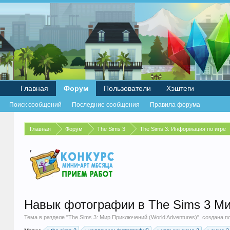
Главная
Форум
Пользователи
Хэштеги
Поиск сообщений
Последние сообщения
Правила форума
Главная
Форум
The Sims 3
The Sims 3: Информация по игре
Навык фотографии в The Sims 3 М
Тема в разделе "
The Sims 3: Мир Приключений (World Adventures)
", создана 