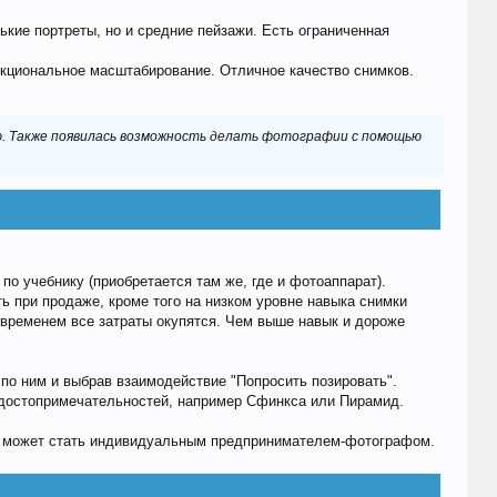
ькие портреты, но и средние пейзажи. Есть ограниченная
кциональное масштабирование. Отличное качество снимков.
ию. Также появилась возможность делать фотографии с помощью
о учебнику (приобретается там же, где и фотоаппарат).
ь при продаже, кроме того на низком уровне навыка снимки
о временем все затраты окупятся. Чем выше навык и дороже
по ним и выбрав взаимодействие "Попросить позировать".
й достопримечательностей, например Сфинкса или Пирамид.
и, может стать индивидуальным предпринимателем-фотографом.