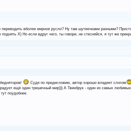
ю переводить вболее мирное русло? Ну там шутеечками разными? Просто 
поднять Х) Но если вдруг чего, ты говори, не стесняйся, я тут же прекр
ибедняторов!
Судя по предисловию, автор хорошо владеет слогом
 радует ещё один трешечный мир))) А Твинбрук - один из самых любимы
 тут поудобнее.