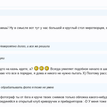
аешь! Ну в смысле вот тут у нас большой и круглый стол миротворцев, 
. Невероятно долго, и все же решила
руки
дто на казнь идете, а?
Всегда умиляет подобное начало в ша
аю что все в порядке, я дома и никого не нужно пытать Х) Поэтому рассл
о обрабатывать фото я тоже не умею
 фотограф ты от бога и круче твоих снимков только обложка какого-ниб
соединяйся в открытый клуб криворучек и прибидняторов :-D У меня тоже