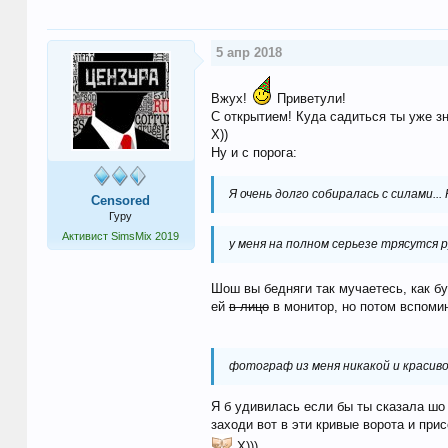
5 апр 2018
Вжух!
Приветули!
С открытием! Куда садиться ты уже зн
Х))
Ну и с порога:
Я очень долго собиралась с силами..
Censored
Гуру
Активист SimsMix 2019
у меня на полном серьезе трясутся 
Шош вы бедняги так мучаетесь, как бу
ей
в лицо
в монитор, но потом вспомин
фотограф из меня никакой и красив
Я б удивилась если бы ты сказала шо
заходи вот в эти кривые ворота и при
Х)))