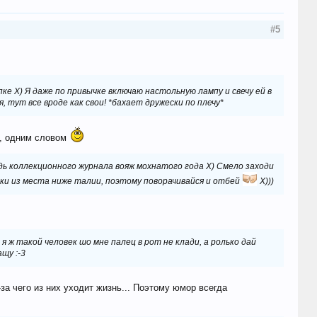
#5
ке Х) Я даже по привычке включаю настольную лампу и свечу ей в
, тут все вроде как свои! *бахает дружески по плечу*
т, одним словом
дь коллекционного журнала вояж мохнатого года Х) Смело заходи
ьки из места ниже талии, поэтому поворачивайся и отбей
Х)))
ж такой человек шо мне палец в рот не клади, а ролько дай
щу :-3
за чего из них уходит жизнь... Поэтому юмор всегда