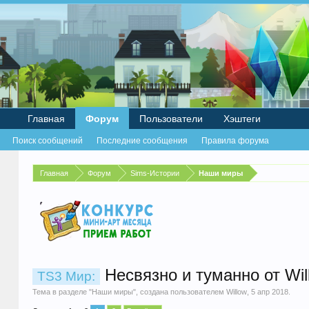
Главная
Форум
Пользователи
Хэштеги
Поиск сообщений
Последние сообщения
Правила форума
Главная
Форум
Sims-Истории
Наши миры
Несвязно и туманно от Wil
TS3 Мир:
Тема в разделе "
Наши миры
", создана пользователем
Willow
,
5 апр 2018
.