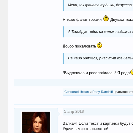
Меня, как фаната трёшки, безуслов
Я тоже фанат трешки
Двушка тоже 
А Твинбрук - один из самых любимых
Добро пожаловать
Не надо бояться, у нас тут все бел
*Выдохнула и расслабилась* Я рада
Censored
,
ihelen
и
Rany Randolff
нравится это
5 апр 2018
Вэлкам! Если текст и картинки будут 
Удачи в миротворчестве!