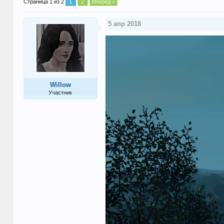
Страница 1 из 2
1
2
Вперёд >
5 апр 2018
Willow
Участник