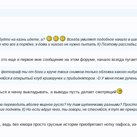
будто на казнь идете, а?
Всегда умиляет подобное начало в шап
что все в порядке, я дома и никого не нужно пытать Х) Поэтому расслабься
 это еще и первое мое сообщение на этом форуме, начало всегда пугае
о фотограф ты от бога и круче твоих снимков только обложка какого-нибу
няйся в открытый клуб криворучек и прибидняторов :-D У меня тоже ручен
ться и начну выкладывать, а выводы пусть делает смотрящий
ию переводить вболее мирное русло? Ну там шутеечками разными? Просто я 
е поднять Х) Но если вдруг чего, ты говори, не стесняйся, я тут же прекра
 ведь без юмора просто грусные истории приобретают нотку пафоса, из-