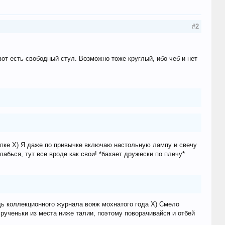
#2
вот есть свободный стул. Возможно тоже круглый, ибо чеб и нет
пке Х) Я даже по привычке включаю настольную лампу и свечу
абься, тут все вроде как свои! *бахает дружески по плечу*
удь коллекционного журнала вояж мохнатого года Х) Смело
 рученьки из места ниже талии, поэтому поворачивайся и отбей