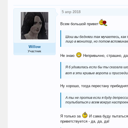
5 апр 2018
Всем большой привет
Шош вы бедняги так мучаетесь, как 
лицо в монитор, но потом вспоминаю 
Willow
Участник
Не знаю
Непривычно, страшно, да
Я б удивилась если бы ты сказала ш
вот в эти кривые ворота и присоеди
Ну хорошо, тогда перестану прибедня
А ты не против если я буду депресс
поулыбаться и всем вокруг настроени
Я только за
И сама буду пытаться,
приветствуется - да, да, да!