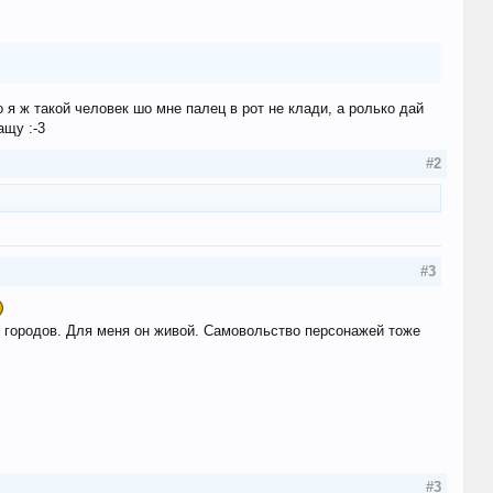
я ж такой человек шо мне палец в рот не клади, а ролько дай
ащу :-3
#2
#3
х городов. Для меня он живой. Самовольство персонажей тоже
#3