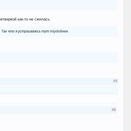
етверкой как-то не сжилась.
. Так что я устраиваюсь тут поудобнее.
#5
#6