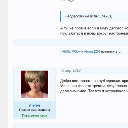
депрессивные измышления,
А ты не против если я буду депресси
поулыбаться и всем вокруг настроение 
Alalilla
,
Willow
и
Alanna2202
нравится это.
5 апр 2018
Добро пожаловать в клуб здешних пр
Меня, как фаната трёшки, безусловно
дело знакомое. Так что я устраиваюсь
ihelen
Правая рука сатрапа
Повелитель снов