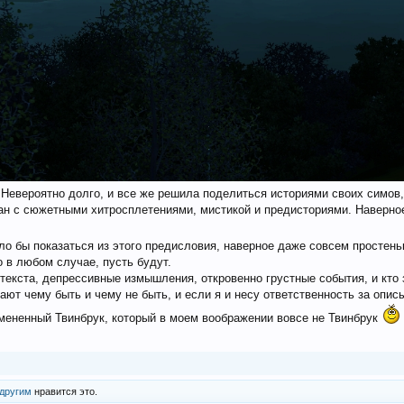
. Невероятно долго, и все же решила поделиться историями своих симо
н с сюжетными хитросплетениями, мистикой и предисториями. Наверное,
гло бы показаться из этого предисловия, наверное даже совсем простень
 в любом случае, пусть будут.
 текста, депрессивные измышления, откровенно грустные события, и кто
шают чему быть и чему не быть, и если я и несу ответственность за опи
измененный Твинбрук, который в моем воображении вовсе не Твинбрук
 другим
нравится это.