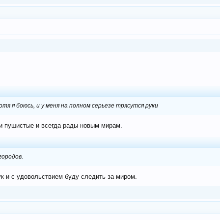
тя я боюсь, и у меня на полном серьезе трясутся руки
 и пушистые и всегда рады новым мирам.
городов.
к и с удовольствием буду следить за миром.