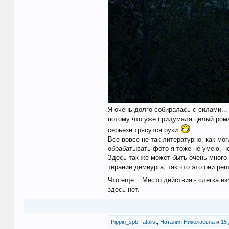
Я очень долго собиралась с силами..
потому что уже придумала целый рома
серьезе трясутся руки
Все вовсе не так литературно, как мо
обрабатывать фото я тоже не умею, но
Здесь так же может быть очень много
тирании демиурга, так что это они ре
Что еще... Место действия - слегка 
здесь нет.
Pippin_spb
,
fatalist
,
Наталия Николаевна
и
15