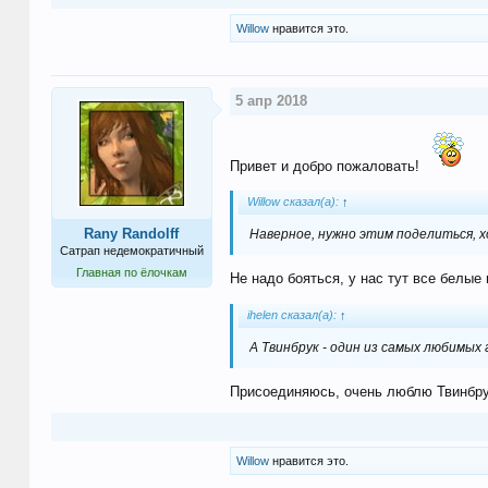
Willow
нравится это.
5 апр 2018
Привет и добро пожаловать!
Willow сказал(а):
↑
Rany Randolff
Наверное, нужно этим поделиться, хо
Сатрап недемократичный
Главная по ёлочкам
Не надо бояться, у нас тут все белые
ihelen сказал(а):
↑
А Твинбрук - один из самых любимых 
Присоединяюсь, очень люблю Твинбру
Willow
нравится это.