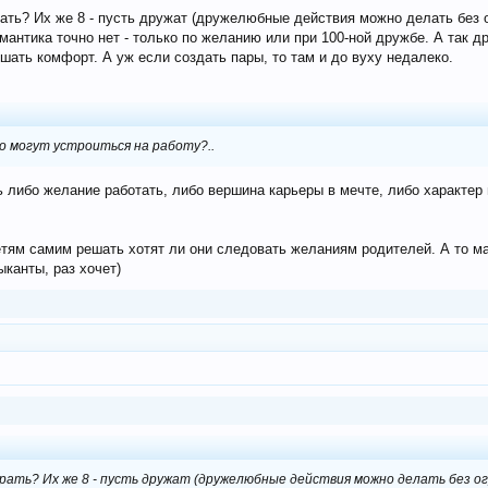
ать? Их же 8 - пусть дружат (дружелюбные действия можно делать без о
омантика точно нет - только по желанию или при 100-ной дружбе. А так 
шать комфорт. А уж если создать пары, то там и до вуху недалеко.
но могут устроиться на работу?..
ь либо желание работать, либо вершина карьеры в мечте, либо характер
детям самим решать хотят ли они следовать желаниям родителей. А то ма
ыканты, раз хочет)
рать? Их же 8 - пусть дружат (дружелюбные действия можно делать без ог