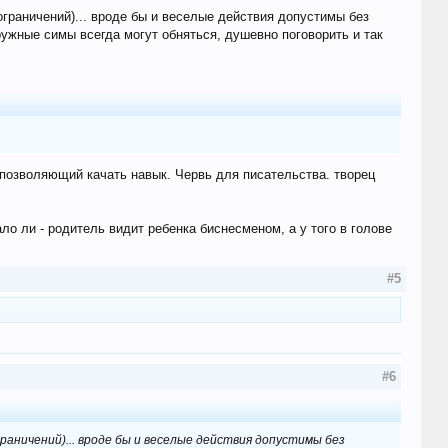
граничений)... вроде бы и веселые действия допустимы без
дружные симы всегда могут обняться, душевно поговорить и так
 позволяющий качать навык. Червь для писательства. творец
ло ли - родитель видит ребенка биснесменом, а у того в голове
#5
#6
раничений)... вроде бы и веселые действия допустимы без