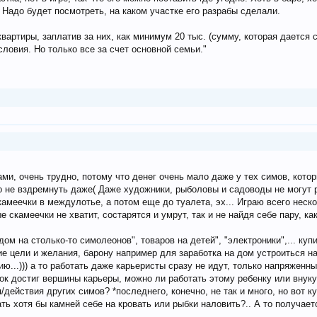
 Надо будет посмотреть, на каком участке его разрабы сделали.
вартиры, заплатив за них, как минимум 20 тыс. (сумму, которая дается
ловия. Но только все за счет основной семьи."
и, очень трудно, потому что денег очень мало даже у тех симов, которы
 не вздремнуть даже( Даже художники, рыболовы и садоводы не могут 
амеечки в междулотье, а потом еще до туалета, эх... Играю всего неско
е скамеечки не хватит, состарятся и умрут, так и не найдя себе пару, к
ом на столько-то симолеонов", товаров на детей", "электроники",... куп
 цели и желания, барону например для заработка на дом устроиться на 
ю...))) а то работать даже карьеристы сразу не идут, только напряженн
ок достиг вершины карьеры, можно ли работать этому ребенку или внуку
действия других симов? *последнего, конечно, не так и много, но вот к
ть хотя бы камней себе на кровать или рыбки наловить?.. А то получает