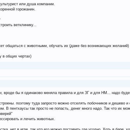
культурист или душа компании.
коренной горожанин.
?
троить ветклинику...
ет общаться с животными, обучать их (даже без возникающих желаний)
у в общих чертах)
, вроде бы я одинаково меняла правила и для ЗГ и для НМ... надо буде
строены. поэтому туда запросто можно отселять побочников и дешево и с
. В пентхаусы так просто не попасть, денег много надо. Так что их можн
зверей"
ессировать и лечить животных.
тка, нет в игре, так что его можно поставить где угодно. Хоть в баре, хо