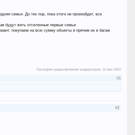
дняя семья. До тех пор, пока этого не произойдет, все
рым будут жить отселенные первые семьи.
риант, покупаем на всю сумму объекты и прячем их в багаж
Последнее редактирование модератором:
11 июн 2022
#1
#2