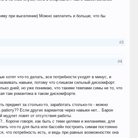
 симу при выселении) Можно заплатить и больше, что бы
#3
#4
е хотят что-то делать, все потребности уходят в минус, и
развивать навыки, потому что слишком сильный дискомфорт.
лько дней, но уже понимаю, что такими темпами симы не то, что
акая там романтика в таком дискомфорте.
ить предмет за столько-то, заработать столько-то - можно
работу?? Если других вариантов через навыки нет... Барон
ый мудлет ловят от отсутствия работы.
?.. Короче говоря, как быть с теми целями и желаниями, для
упить что-то для быта или бассейн построить симам постоянно
ся, что потребность есть, и ведь при равных возможностях она