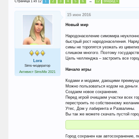
Страница 1 из 12
1
2
3
4
5
6
→
12
Вперёд >
15 июн 2016
Новый мир
Народонаселение симомира неуклонно
быстрый рост народонаселения. Наряд
симы не торопятся уезжать из цивили
слишком многого. Поэтому государств
Цель челленджа – застроить все горо
Lora
Sims-модератор
Начало игры
Активист SimsMix 2021
Кодами и модами, дающими преимущес
Можно пользоваться кодом на деньги 
Создаем новое сохранение.
Перед игрой очищаем участки всех г
перестроить по собственному желани
Утес, Дом у лабиринта и Развалины.
Вы так же можете скачать пустой горо
Город сохранен как автосохранение, п