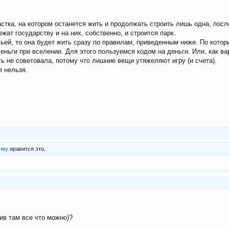
астка, на котором останется жить и продолжать строить лишь одна, после
ат государству и на них, собственно, и строится парк.
мьей, то она будет жить сразу по правилам, приведенным ниже. По кото
ньги при вселении. Для этого пользуемся кодом на деньги. Или, как ва
ть не советовала, потому что лишние вещи утяжеляют игру (и счета).
 нельзя.
-му
нравится это.
в там все что можно)?