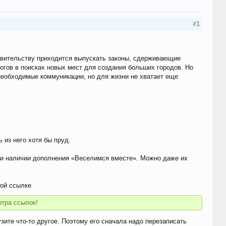
#1
авительству приходится выпускать законы, сдерживающие
огов в поисках новых мест для создания больших городов. Но
 необходимые коммуникации, но для жизни не хватает еще
из него хотя бы пруд.
ри наличии дополнения «Веселимся вместе». Можно даже их
той ссылке
тра ссылок!
узите что-то другое. Поэтому его сначала надо перезаписать