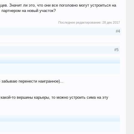
ев. Значит ли это, что они все поголовно могут устроиться на
с партнером на новый участок?
Последнее редактирование:
28 дек 2017
#4
#5
 забываю перенести наигранное)...
 какой-то вершины карьеры, то можно устроить сима на эту