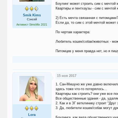
Боулинг может строить сим с мечтой 
Квартиры и пентхаузы - сим с мечтой 
Smik Kims
2) Есть мечта связанная с питомцами
Сэнсей
Если да, то сим с этой мечтой может с
Активист SimsMix 2021
По чертам характера:
Любитель кошек/собак/животных - мож
Питомцев у меня правда нет, но я пиш
15 ноя 2017
1. Сан-Мишуно же уже давно включили
здесь тоже что-то потерялось...
Квартиры как строить? они уже все по
Все общественные здания - да, удаляем
2. Как и в ЗГ ветклинику строит "Друг 
3. Да, любители кошек/собак могут др
Lora
Боулинга, как вида общественного учас