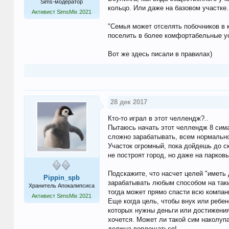
Sims-модератор
кольцо. Или даже на базовом участке.
Активист SimsMix 2021
"Семья может отселять побочников в к
поселить в более комфортабельные ус
Вот же здесь писали в правилах)
28 дек 2017
Кто-то играл в этот челлендж?..
Пытаюсь начать этот челлендж 8 симам
сложно зарабатывать, всем нормально
Участок огромный, пока дойдешь до ск
не построят город, но даже на парковы
Подскажите, что насчет целей "иметь д
Pippin_spb
зарабатывать любым способом на такие
Хранитель Апокалипсиса
тогда может прямо спасти всю компани
Активист SimsMix 2021
Еще когда цель, чтобы внук или ребен
которых нужны деньги или достижения/
хочется. Может ли такой сим наколупа
должна воплощаться!