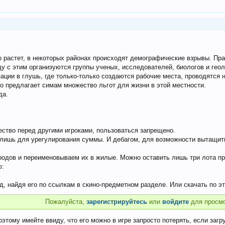
 растет, в некоторых районах происходят демографические взрывы. Пр
у с этим организуются группы ученых, исследователей, биологов и геол
зации в глушь, где только-только создаются рабочие места, проводятся
о предлагает симам множество льгот для жизни в этой местности.
да.
тво перед другими игроками, пользоваться запрещено.
лишь для урегулирования суммы. И дебагом, для возможности вытащить 
ородов и переименовываем их в жилые. Можно оставить лишь три лота п
ю:
д, найдя его по ссылкам в скино-предметном разделе. Или скачать по э
Пожалуйста,
зарегистрируйтесь
или
войдите
для просмо
оэтому имейте ввиду, что его можно в игре запросто потерять, если загр