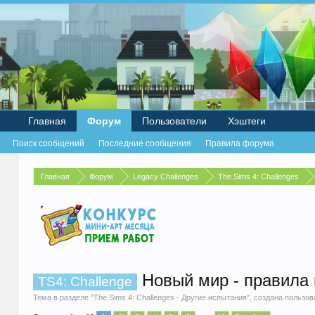
Главная
Форум
Пользователи
Хэштеги
Поиск сообщений
Последние сообщения
Правила форума
Главная
Форум
Legacy Challenges
The Sims 4: Challenges
Новый мир - правила 
TS4: Challenge
Тема в разделе "
The Sims 4: Challenges - Другие испытания
", создана пользо