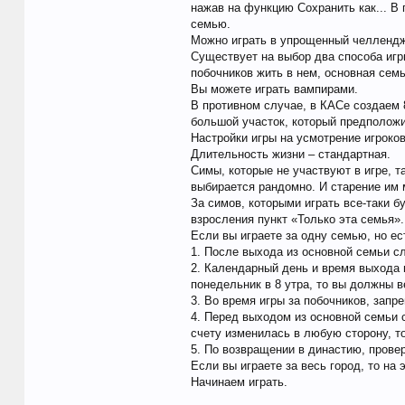
нажав на функцию Сохранить как... В 
семью.
Можно играть в упрощенный челлендж,
Существует на выбор два способа игр
побочников жить в нем, основная семь
Вы можете играть вампирами.
В противном случае, в КАСе создаем 
большой участок, который предположи
Настройки игры на усмотрение игроко
Длительность жизни – стандартная.
Симы, которые не участвуют в игре, т
выбирается рандомно. И старение им 
За симов, которыми играть все-таки б
взросления пункт «Только эта семья».
Если вы играете за одну семью, но е
1. После выхода из основной семьи с
2. Календарный день и время выхода 
понедельник в 8 утра, то вы должны в
3. Во время игры за побочников, зап
4. Перед выходом из основной семьи с
счету изменилась в любую сторону, т
5. По возвращении в династию, провер
Если вы играете за весь город, то на
Начинаем играть.