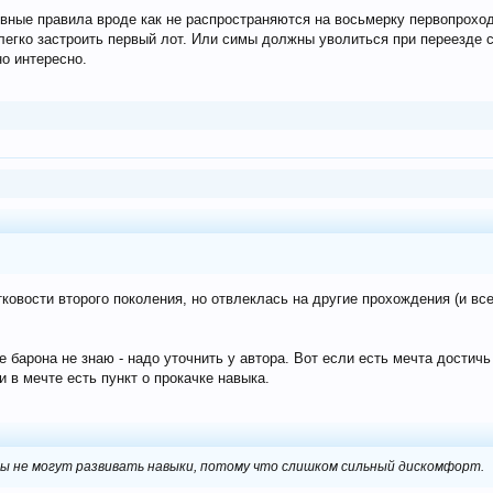
овные правила вроде как не распространяются на восьмерку первопроходц
 легко застроить первый лот. Или симы должны уволиться при переезде 
о интересно.
ковости второго поколения, но отвлеклась на другие прохождения (и все
е барона не знаю - надо уточнить у автора. Вот если есть мечта достичь
и в мечте есть пункт о прокачке навыка.
ды не могут развивать навыки, потому что слишком сильный дискомфорт.