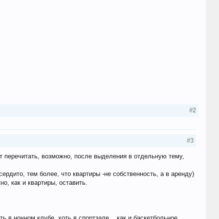
#2
#3
т перечитать, возможно, после выделения в отдельную тему,
ердито, тем более, что квартиры -не собственность, а в аренду)
о, как и квартиры, оставить.
ть в ночном клубе, хоть в спортзале... как и баскетбольное