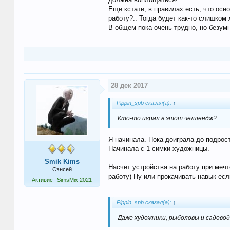
Еще кстати, в правилах есть, что осн
работу?.. Тогда будет как-то слишком
В общем пока очень трудно, но безумн
28 дек 2017
Pippin_spb сказал(а):
↑
Кто-то играл в этот челлендж?..
Я начинала. Пока доиграла до подрост
Начинала с 1 симки-художницы.
Smik Kims
Насчет устройства на работу при мечт
Сэнсей
работу) Ну или прокачивать навык есл
Активист SimsMix 2021
Pippin_spb сказал(а):
↑
Даже художники, рыболовы и садово