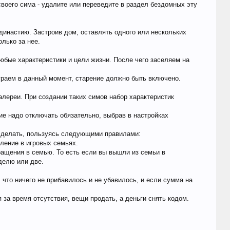
своего сима - удалите или переведите в раздел бездомных эту
 династию. Застроив дом, оставлять одного или нескольких
лько за нее.
юбые характеристики и цели жизни. После чего заселяем на
играем в данный момент, старение должно быть включено.
алереи. При создании таких симов набор характеристик
ие надо отключать обязательно, выбрав в настройках
 сделать, пользуясь следующими правилами:
сление в игровых семьях.
ращения в семью. То есть если вы вышли из семьи в
еделю или две.
что ничего не прибавилось и не убавилось, и если сумма на
за время отсутствия, вещи продать, а деньги снять кодом.