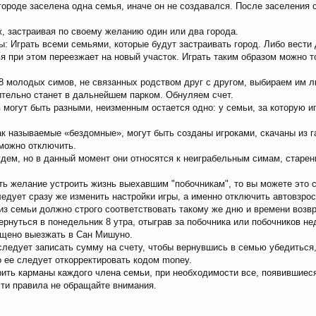
городе заселена одна семья, иначе он не создавался. После заселения 
 застраивая по своему желанию один или два города.
ы: Играть всеми семьями, которые будут застраивать город. Либо вести
я при этом переезжает на новый участок. Играть таким образом можно то
8 молодых симов, не связанных родством друг с другом, выбираем им л
тельно станет в дальнейшем парком. Обнуляем счет.
в могут быть разными, неизменным остается одно: у семьи, за которую 
ак называемые «бездомные», могут быть созданы игроками, скачаны из г
можно отключить.
удем, но в данный момент они относятся к неиграбельным симам, старен
сть желание устроить жизнь выехавшим "побочникам", то вы можете это
ледует сразу же изменить настройки игры, а именно отключить автовзро
из семьи должно строго соответствовать такому же дню и времени возв
ернуться в понедельник 8 утра, отыграв за побочника или побочников н
рещено выезжать в Сан Мишуно.
ледует записать сумму на счету, чтобы вернувшись в семью убедиться, 
о ее следует откорректировать кодом money.
ить карманы каждого члена семьи, при необходимости все, появившиеся 
 эти правила не обращайте внимания.