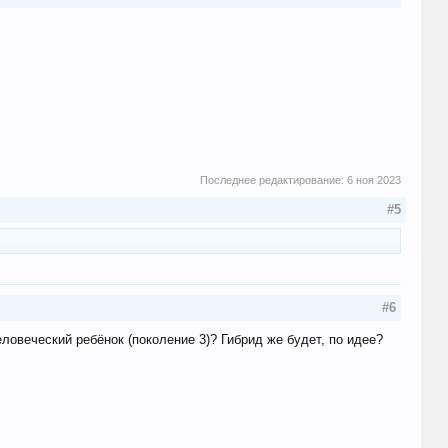
Последнее редактирование:
6 ноя 2023
#5
#6
еловеческий ребёнок (поколение 3)? Гибрид же будет, по идее?