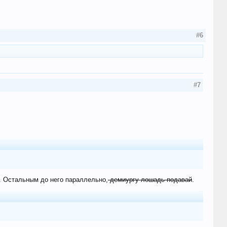
#6
#7
ме. Остальным до него параллельно,
демиургу лошадь подавай
.