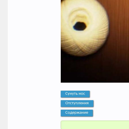
Сунуть нос
Отступления
Содержание