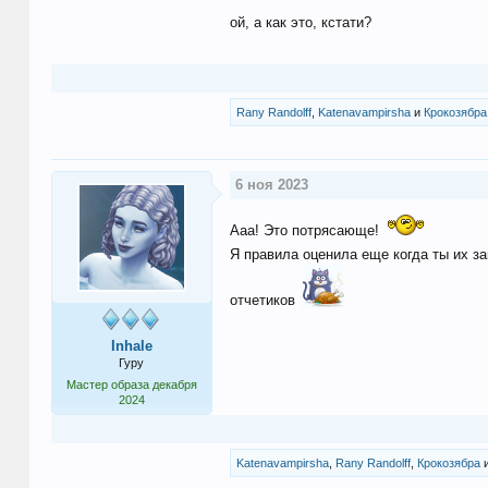
ой, а как это, кстати?
Rany Randolff
,
Katenavampirsha
и
Крокозябра
6 ноя 2023
Ааа! Это потрясающе!
Я правила оценила еще когда ты их за
отчетиков
Inhale
Гуру
Мастер образа декабря
2024
Katenavampirsha
,
Rany Randolff
,
Крокозябра