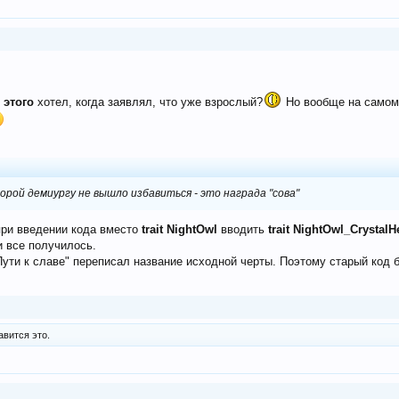
о
этого
хотел, когда заявлял, что уже взрослый?
Но вообще на самом 
орой демиургу не вышло избавиться - это награда "сова"
при введении кода вместо
trait NightOwl
вводить
trait NightOwl_Crystal
и все получилось.
"Пути к славе" переписал название исходной черты. Поэтому старый код 
вится это.