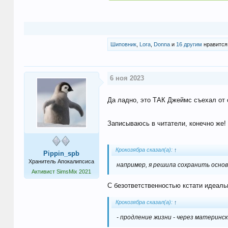
Шиповник
,
Lora
,
Donna
и
16 другим
нравится 
6 ноя 2023
Да ладно, это ТАК Джеймс съехал от
Записываюсь в читатели, конечно же! 
Крокозябра сказал(а):
↑
Pippin_spb
Хранитель Апокалипсиса
например, я решила сохранить осно
Активист SimsMix 2021
С безответственностью кстати идеальн
Крокозябра сказал(а):
↑
- продление жизни - через материнс