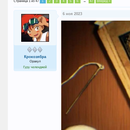
Страница 1 из 47
1
2
3
4
5
6
→
47
Вперёд >
6 ноя 2023
Крокозябра
Оракул
Гуру челенджей