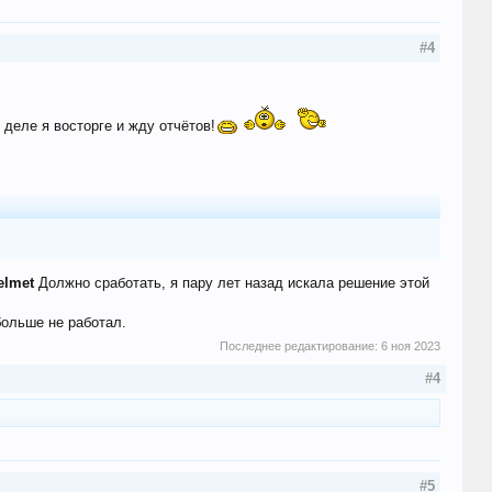
#4
деле я восторге и жду отчётов!
Helmet
Должно сработать, я пару лет назад искала решение этой
больше не работал.
Последнее редактирование:
6 ноя 2023
#4
#5