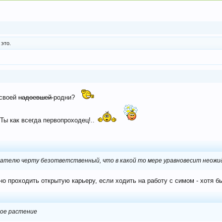
это.
 своей
надоевшей
родни?
Ты как всегда первопроходец!..
вателю черту безответственный, что в какой то мере уравновесит неожид
о проходить открытую карьеру, если ходить на работу с симом - хотя бы
кое растение