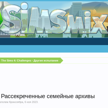
The Sims 4: Challenges - Другие испытания
. Рассекреченные семейные архивы
вателем
Крокозябра
,
6 ноя 2023
.