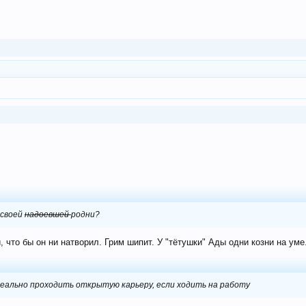
 своей
надоевшей
родни?
ли, что бы он ни натворил. Грим шипит. У "тётушки" Ады одни козни на у
ально проходить открытую карьеру, если ходить на работу