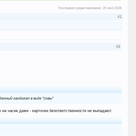
Последнее редактирование:
20 июл 2026
#1
#2
анный гандикап в виде "совы"
 на часик даже - карточки безответственности не выпадают.