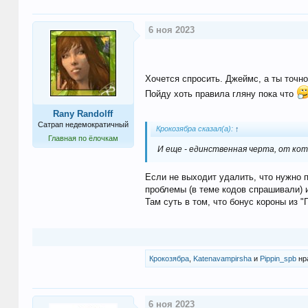
6 ноя 2023
Хочется спросить. Джеймс, а ты точн
Пойду хоть правила гляну пока что
Rany Randolff
Сатрап недемократичный
Крокозябра сказал(а):
↑
Главная по ёлочкам
И еще - единственная черта, от кот
Если не выходит удалить, что нужно 
проблемы (в теме кодов спрашивали) 
Там суть в том, что бонус короны из 
Крокозябра
,
Katenavampirsha
и
Pippin_spb
нра
6 ноя 2023