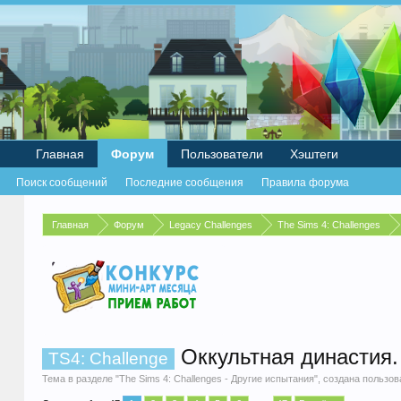
Главная
Форум
Пользователи
Хэштеги
Поиск сообщений
Последние сообщения
Правила форума
Главная
Форум
Legacy Challenges
The Sims 4: Challenges
Оккультная династия
TS4: Challenge
Тема в разделе "
The Sims 4: Challenges - Другие испытания
", создана пользо