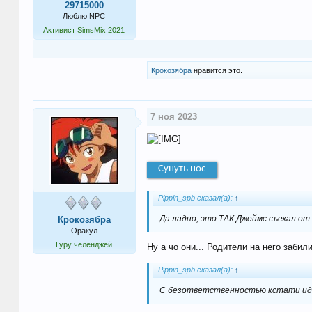
29715000
Люблю NPC
Активист SimsMix 2021
Крокозябра
нравится это.
7 ноя 2023
Сунуть нос
Pippin_spb сказал(а):
↑
Да ладно, это ТАК Джеймс съехал от
Крокозябра
Оракул
Гуру челенджей
Ну а чо они... Родители на него заби
Pippin_spb сказал(а):
↑
С безответственностью кстати иде