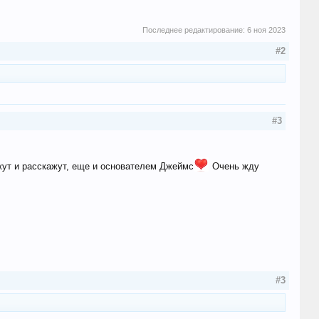
Последнее редактирование:
6 ноя 2023
#2
#3
ажут и расскажут, еще и основателем Джеймс
Очень жду
#3