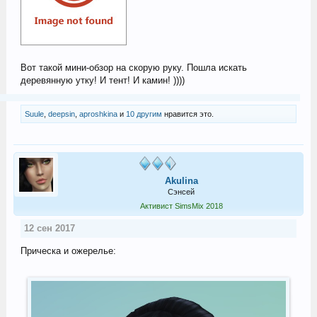
Вот такой мини-обзор на скорую руку. Пошла искать
деревянную утку! И тент! И камин! ))))
Suule
,
deepsin
,
aproshkina
и
10 другим
нравится это.
Akulina
Сэнсей
Активист SimsMix 2018
12 сен 2017
Прическа и ожерелье: