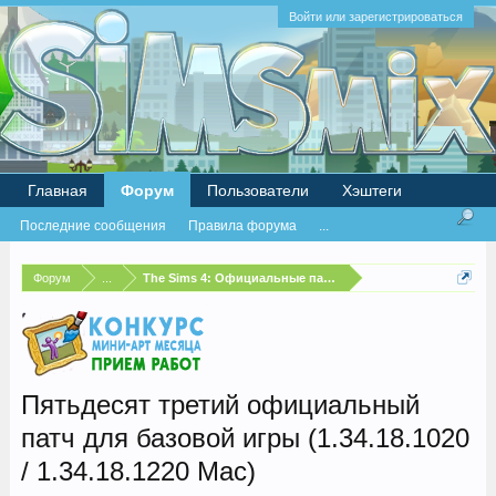
Войти или зарегистрироваться
Главная
Форум
Пользователи
Хэштеги
Последние сообщения
Правила форума
...
Форум
...
The Sims 4: Официальные патчи и бесплатные обновлен
Пятьдесят третий официальный
патч для базовой игры (1.34.18.1020
/ 1.34.18.1220 Mac)