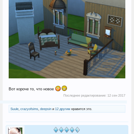
Вот короче то, что новое
Последнее редактирование:
12 сен 2017
Suule
,
crazyofsims
,
deepsin
и
12 другим
нравится это.