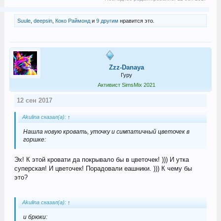
Suule
,
deepsin
,
Коко Раймонд
и
9 другим
нравится это.
Zzz-Danaya
Гуру
Активист SimsMix 2021
12 сен 2017
Akulina сказал(а):
↑
Нашла новую кровать, уточку и симпатичный цветочек в
горшке:
Эх! К этой кровати да покрывало бы в цветочек! ))) И утка
суперская! И цветочек! Порадовали еашники. ))) К чему бы
это?
Akulina сказал(а):
↑
и брюки: