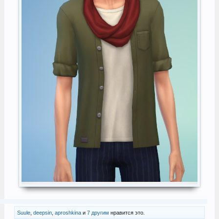
Suule
,
deepsin
,
aproshkina
и
7 другим
нравится это.