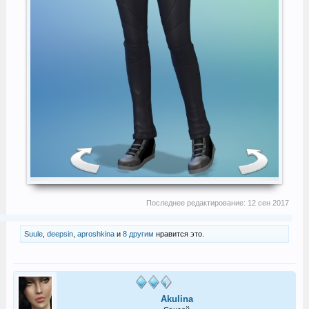
Последнее редактирование:
12 сен 2017
Suule
,
deepsin
,
aproshkina
и
8 другим
нравится это.
Akulina