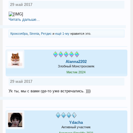
29 май 2017
Читать дальше...
Крокозябра
,
Sirenia
,
Ретдис
и
ещё 1-му
нравится это.
Alanna2202
Злобный Монстрохомяк
Мистик 2024
29 май 2017
Ух ты, мы с вами где-то уже встречались. ))))
Ydacha
Активный участник
Активист SimsMix 2021