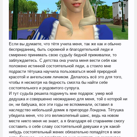
Если вы думаете, что тётя учила меня, так же как и обычно
бесприданниц, быть скромной и благодетельной леди и
смиренно принимать свою судьбу бедной приживалки, то
заблуждаетесь. С детства она учила меня вести себя как
положено истинной состоятельной леди, а стоило мне
подрасти тётушка научила пользоваться моей природной
красотой и ангельским личиком. Делалось всё это для того,
чтобы я несмотря на бедность смогла бы найти себе
состоятельного и родовитого супруга.
И тут судьба решила подкинуть мне подарок: умер мой
дедушка и совершенно неожиданно для меня, той о которой ни
он, ни бабушка, все эти годы не вспоминали, оставил в
наследство небольшой домик в пригороде Лондона. Тётушка
убедила меня, что это великолепный шанс, ведь на новом
месте никто меня не знает, а я благодаря её стараниям смогу
составить о себе славу состоятельной девушки и уж какой-
нибудь состоятельный жених обязательно попадётся в мои