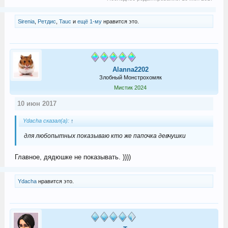
Sirenia
,
Ретдис
,
Tauc
и
ещё 1-му
нравится это.
Alanna2202
Злобный Монстрохомяк
Мистик 2024
10 июн 2017
Ydacha сказал(а):
↑
для любопытных показываю кто же папочка девчушки
Главное, дядюшке не показывать. ))))
Ydacha
нравится это.