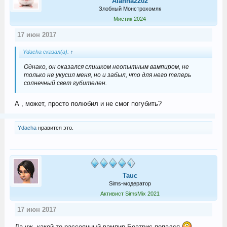
Alanna2202
Злобный Монстрохомяк
Мистик 2024
17 июн 2017
Ydacha сказал(а):
↑
Однако, он оказался слишком неопытным вампиром, не
только не укусил меня, но и забыл, что для него теперь
солнечный свет губителен.
А , может, просто полюбил и не смог погубить?
Ydacha
нравится это.
Tauc
Sims-модератор
Активист SimsMix 2021
17 июн 2017
Да уж, какой-то рассеянный вампир Беатрис попался.