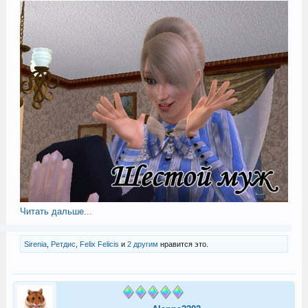
Читать дальше...
Sirenia
,
Ретдис
,
Felix Felicis
и
2 другим
нравится это.