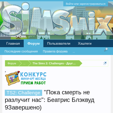
Войти или зарегистрироваться
Главная
Форум
Пользователи
Хэштеги
Последние сообщения
Правила форума
...
Форум
...
The Sims 2: Challenges - Другие испытания
"Пока смерть не
TS2: Challenge
разлучит нас": Беатрис Блэквуд
9Завершено)