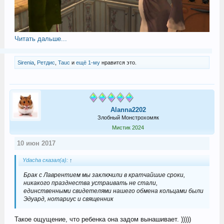
Читать дальше...
Sirenia
,
Ретдис
,
Tauc
и
ещё 1-му
нравится это.
Alanna2202
Злобный Монстрохомяк
Мистик 2024
10 июн 2017
Ydacha сказал(а):
↑
Брак с Лаврентием мы заключили в кратчайшие сроки,
никакого празднества устраивать не стали,
единственными свидетелями нашего обмена кольцами были
Эдуард, нотариус и священник
Такое ощущение, что ребенка она задом вынашивает. )))))