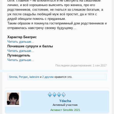
сети. Главное – не влюбляться и не смотреть на смазливое
личико, и всё хорошенько выяснять про жениха, про его
родственников, состояние, не гнаться за слишком богатым, а
уж после свадьбы любящий муж всё простит, да и тётя с
дядей обещали помочь с приданным.
Таким образом я покинула гостеприимный дом родственников и
отправилась навстречу своему будущему…
Характер Беатрис
Читать дальше...
Почившие супруги и баллы
Читать дальше...
Путеводитель
Читать дальше...
Последнее редактирование:
1 сен 2017
Sirenia
,
Ретдис
,
ladesire
и
2 другим
нравится это.
Ydacha
Активный участник
Активист SimsMix 2021