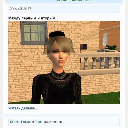
29 май 2017
Между первым и вторым..
Читать дальше...
Sirenia
,
Ретдис
и
Tauc
нравится это.