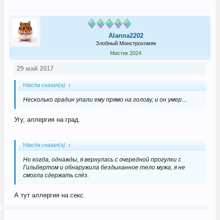
Alanna2202
Злобный Монстрохомяк
Мистик 2024
29 май 2017
Ydacha сказал(а):
↑
Несколько градин упали ему прямо на голову, и он умер…
Угу, аллергия на град.
Ydacha сказал(а):
↑
Но когда, однажды, я вернулась с очередной прогулки с
Гильбертом и обнаружила бездыханное тело мужа, я не
смогла сдержать слёз.
А тут аллергия на секс.