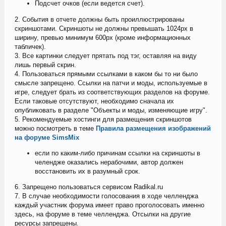
Подсчет очков (если ведется счет).
2. События в отчете должны быть проиллюстрированы
скриншотами. Скриншоты не должны превышать 1024рх в
ширину, превью минимум 600рх (кроме информационных
табличек).
3. Все картинки следует прятать под тэг, оставляя на виду
лишь первый скрин.
4. Пользоваться прямыми ссылками в каком бы то ни было
смысле запрещено. Ссылки на патчи и моды, используемые в
игре, следует брать из соответствующих разделов на форуме.
Если таковые отсутствуют, необходимо сначала их
опубликовать в разделе "Объекты и моды, изменяющие игру".
5. Рекомендуемые хостинги для размещения скриншотов
можно посмотреть в теме
Правила размещения изображений
на форуме SimsMix
если по каким-либо причинам ссылки на скриншоты в
челендже оказались нерабочими, автор должен
восстановить их в разумный срок.
6. Запрещено пользоваться сервисом Radikal.ru
7. В случае необходимости голосования в ходе челленджа
каждый участник форума имеет право проголосовать именно
здесь, на форуме в теме челленджа. Отсылки на другие
ресурсы запрещены.