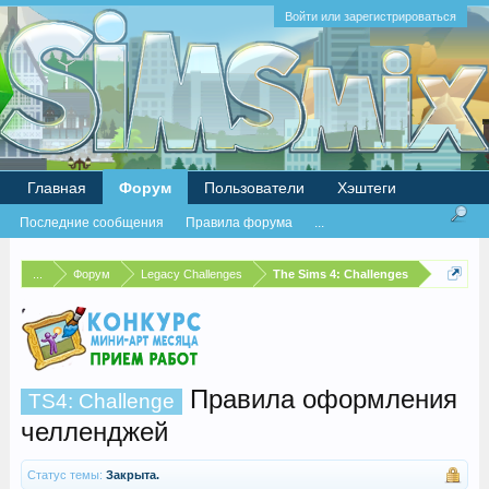
Войти или зарегистрироваться
Главная
Форум
Пользователи
Хэштеги
Последние сообщения
Правила форума
...
...
Форум
Legacy Challenges
The Sims 4: Challenges
Правила оформления
TS4: Challenge
челленджей
Статус темы:
Закрыта.