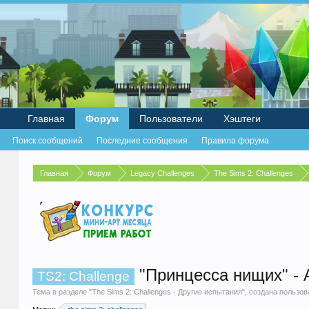
Главная
Форум
Пользователи
Хэштеги
Поиск сообщений
Последние сообщения
Правила форума
Главная
Форум
Legacy Challenges
The Sims 2: Challenges
"Принцесса нищих" - 
TS2: Challenge
Тема в разделе "
The Sims 2: Challenges - Другие испытания
", создана пользо