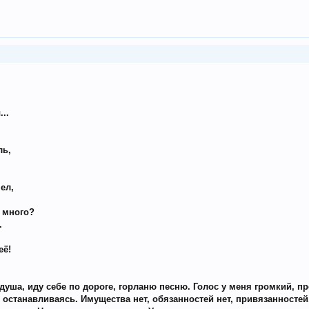
..
ль,
ел,
ь много?
.
её!
душа, иду себе по дороге, горланю песню. Голос у меня громкий, пр
е останавливаясь. Имущества нет, обязанностей нет, привязанностей,