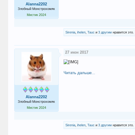
Alanna2202
Злобный Монстрохомяк
Мистик 2024
Sirenia
,
ihelen
,
Tauc
и
3 другим
нравится это.
27 июн 2017
Читать дальше...
Alanna2202
Злобный Монстрохомяк
Мистик 2024
Sirenia
,
ihelen
,
Tauc
и
3 другим
нравится это.