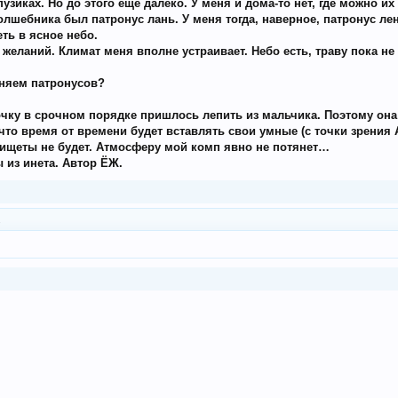
узиках. Но до этого еще далеко. У меня и дома-то нет, где можно и
волшебника был патронус лань. У меня тогда, наверное, патронус л
ть в ясное небо.
желаний. Климат меня вполне устраивает. Небо есть, траву пока не
еняем патронусов?
вочку в срочном порядке пришлось лепить из мальчика. Поэтому она
 что время от времени будет вставлять свои умные (с точки зрения
нищеты не будет. Атмосферу мой комп явно не потянет…
ы из инета. Автор ЁЖ.
.