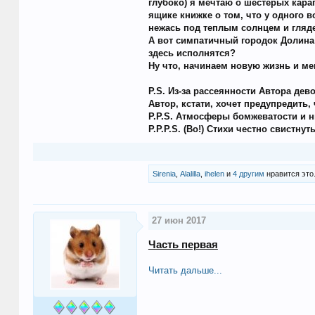
глубоко) я мечтаю о шестерых карап
ящике книжке о том, что у одного 
нежась под теплым солнцем и гляде
А вот симпатичный городок Долина 
здесь исполнятся?
Ну что, начинаем новую жизнь и м
P.S. Из-за рассеянности Автора де
Автор, кстати, хочет предупредить,
P.P.S. Атмосферы бомжеватости и 
P.P.P.S. (Во!) Стихи честно свистнут
Sirenia
,
Alalilla
,
ihelen
и
4 другим
нравится это
27 июн 2017
Часть первая
Читать дальше...