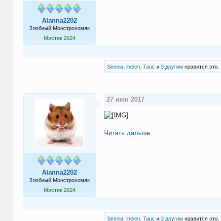
Alanna2202
Злобный Монстрохомяк
Мистик 2024
Sirenia
,
ihelen
,
Tauc
и
3 другим
нравится это.
27 июн 2017
Читать дальше...
Alanna2202
Злобный Монстрохомяк
Мистик 2024
Sirenia
,
ihelen
,
Tauc
и
3 другим
нравится это.