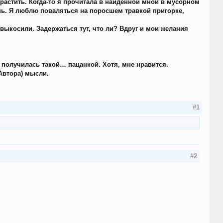
х растить. Когда-то я прочитала в найденной мной в мусорном
ень. Я люблю поваляться на поросшем травкой пригорке,
 выкосили. Задержаться тут, что ли? Вдруг и мои желания
 получилась такой… пацанкой. Хотя, мне нравится.
 Автора) мысли.
#1
#2