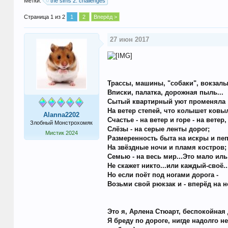
Метки:
the sims 2: challenges
Страница 1 из 2
1
2
Вперёд >
27 июн 2017
Трассы, машины, "собаки", вокзалы.
Вписки, палатка, дорожная пыль...
Сытый квартирный уют променяла
На ветер степей, что колышет ковы
Alanna2202
Счастье - на ветер и горе - на ветер,
Злобный Монстрохомяк
Слёзы - на серые ленты дорог;
Мистик 2024
Размеренность быта на искры и пеп
На звёздные ночи и пламя костров;
Семью - на весь мир...Это мало ил
Не скажет никто...или каждый-своё..
Но если поёт под ногами дорога -
Возьми свой рюкзак и - вперёд на н
Это я, Арлена Стюарт, беспокойная 
Я бреду по дороге, нигде надолго н