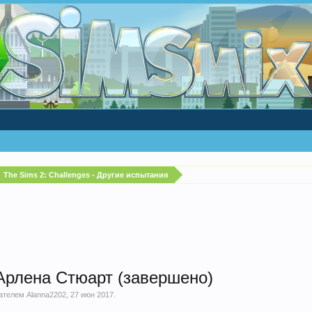
The Sims 2: Challenges - Другие испытания
Арлена Стюарт (завершено)
вателем
Alanna2202
,
27 июн 2017
.